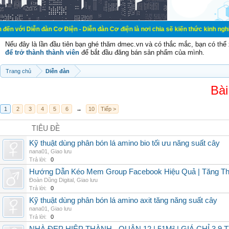
đàn Cơ Điện - Diễn đàn Cơ điện là nơi chia sẽ kiến thức kinh nghiệm trong lãn
Nếu đây là lần đầu tiên bạn ghé thăm dmec.vn và có thắc mắc, bạn có th
để trở thành thành viên
để bắt đầu đăng bán sản phẩm của mình.
Trang chủ
Diễn đàn
Bài
1
2
3
4
5
6
→
10
Tiếp >
TIÊU ĐỀ
Kỹ thuật dùng phân bón lá amino bio tối ưu năng suất cây
nana01
,
Giao lưu
Trả lời:
0
Hướng Dẫn Kéo Mem Group Facebook Hiệu Quả | Tăng Th
Đoàn Dũng Digital
,
Giao lưu
Trả lời:
0
Kỹ thuật dùng phân bón lá amino axit tăng năng suất cây
nana01
,
Giao lưu
Trả lời:
0