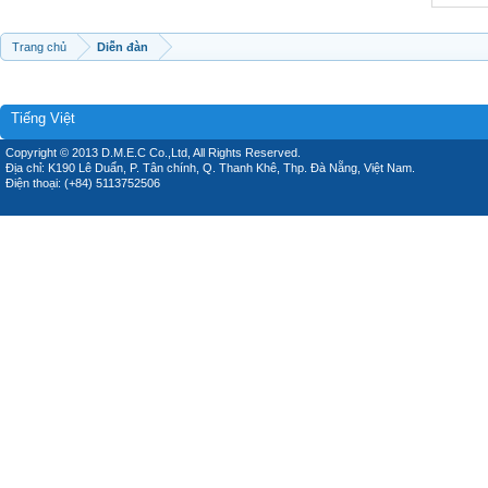
Trang chủ
Diễn đàn
Tiếng Việt
Copyright © 2013 D.M.E.C Co.,Ltd, All Rights Reserved.
Địa chỉ: K190 Lê Duẩn, P. Tân chính, Q. Thanh Khê, Thp. Đà Nẵng, Việt Nam.
Điện thoại: (+84) 5113752506