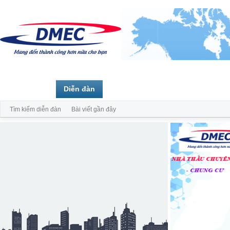
Trang chủ
Diễn đàn
Thành viên
Tìm kiếm diễn đàn
Bài viết gần đây