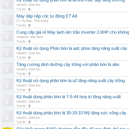
Kỹ thuật sử dụng phân bón lá amino thúc đẩy tăng trưởng
nana01
,
Giao lưu
Trả lời:
0
Máy dập nắp cốc tự động ET A8
CT Ha Bac
,
Thời trang
Trả lời:
0
Cung cấp giá rẻ Máy lạnh âm trần Inverter 2.0HP cho khôn
vinhphat
,
Máy lạnh
Trả lời:
0
Kỹ thuật sử dụng Phân bón lá adc phos tăng năng suất cây
nana01
,
Giao lưu
Trả lời:
0
Tăng cường dinh dưỡng cây trồng với phân bón lá abo
nana01
,
Giao lưu
Trả lời:
0
Kỹ thuật sử dụng phân bón lá a2 tăng năng suất cây trồng
nana01
,
Giao lưu
Trả lời:
0
Kỹ thuật dùng phân bón lá 7-5-44 hợp trí tăng năng suất
nana01
,
Giao lưu
Trả lời:
0
Kỹ thuật dùng phân bón lá 30-10-10 Mỹ tăng sức sống cây
nana01
,
Giao lưu
Trả lời:
0