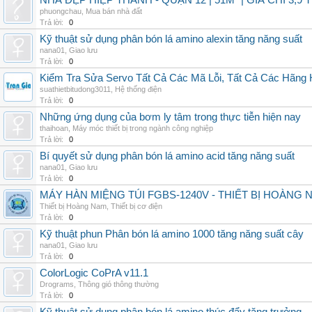
NHÀ ĐẸP HIỆP THÀNH - QUẬN 12 | 51M² | GIÁ CHỈ 3,9 
phuongchau
,
Mua bán nhà đất
Trả lời:
0
Kỹ thuật sử dụng phân bón lá amino alexin tăng năng suất
nana01
,
Giao lưu
Trả lời:
0
Kiểm Tra Sửa Servo Tất Cả Các Mã Lỗi, Tất Cả Các Hãng 
suathietbitudong3011
,
Hệ thống điện
Trả lời:
0
Những ứng dụng của bơm ly tâm trong thực tiễn hiện nay
thaihoan
,
Máy móc thiết bị trong ngành công nghiệp
Trả lời:
0
Bí quyết sử dụng phân bón lá amino acid tăng năng suất
nana01
,
Giao lưu
Trả lời:
0
MÁY HÀN MIỆNG TÚI FGBS-1240V - THIẾT BỊ HOÀNG 
Thiết bị Hoàng Nam
,
Thiết bị cơ điện
Trả lời:
0
Kỹ thuật phun Phân bón lá amino 1000 tăng năng suất cây
nana01
,
Giao lưu
Trả lời:
0
ColorLogic CoPrA v11.1
Drograms
,
Thông gió thông thường
Trả lời:
0