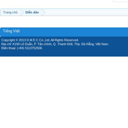
Trang chủ
Diễn đàn
Tiếng Việt
Copyright © 2013 D.M.E.C Co.,Ltd, All Rights Reserved.
Địa chỉ: K190 Lê Duẩn, P. Tân chính, Q. Thanh Khê, Thp. Đà Nẵng, Việt Nam.
Điện thoại: (+84) 5113752506