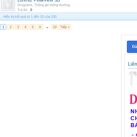
Lorentz Peakview 3D
Drograms
,
Thông gió thông thường
Trả lời:
0
Hiển thị kết quả từ 1 đến 20 của 200
1
2
3
4
5
6
→
10
Tiếp >
Đă
Liê