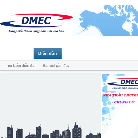
Trang chủ
Diễn đàn
Thành viên
Tìm kiếm diễn đàn
Bài viết gần đây