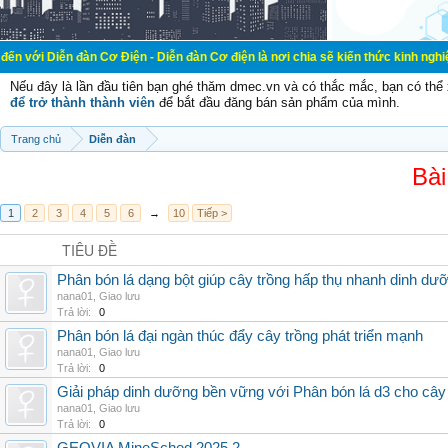
đàn Cơ Điện - Diễn đàn Cơ điện là nơi chia sẽ kiến thức kinh nghiệm trong lãnh
Nếu đây là lần đầu tiên bạn ghé thăm dmec.vn và có thắc mắc, bạn có th
để trở thành thành viên
để bắt đầu đăng bán sản phẩm của mình.
Trang chủ
Diễn đàn
Bài
1
2
3
4
5
6
→
10
Tiếp >
TIÊU ĐỀ
Phân bón lá dạng bột giúp cây trồng hấp thụ nhanh dinh dư
nana01
,
Giao lưu
Trả lời:
0
Phân bón lá đại ngàn thúc đẩy cây trồng phát triển mạnh
nana01
,
Giao lưu
Trả lời:
0
Giải pháp dinh dưỡng bền vững với Phân bón lá d3 cho cây
nana01
,
Giao lưu
Trả lời:
0