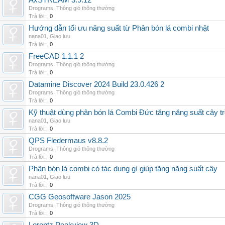
AxSTREAM 3.9.12
Drograms
,
Thông gió thông thường
Trả lời:
0
Hướng dẫn tối ưu năng suất từ Phân bón lá combi nhật
nana01
,
Giao lưu
Trả lời:
0
FreeCAD 1.1.1 2
Drograms
,
Thông gió thông thường
Trả lời:
0
Datamine Discover 2024 Build 23.0.426 2
Drograms
,
Thông gió thông thường
Trả lời:
0
Kỹ thuật dùng phân bón lá Combi Đức tăng năng suất cây t
nana01
,
Giao lưu
Trả lời:
0
QPS Fledermaus v8.8.2
Drograms
,
Thông gió thông thường
Trả lời:
0
Phân bón lá combi có tác dụng gì giúp tăng năng suất cây
nana01
,
Giao lưu
Trả lời:
0
CGG Geosoftware Jason 2025
Drograms
,
Thông gió thông thường
Trả lời:
0