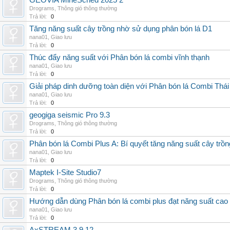
GEOVIA MineSched 2025 2
Drograms
,
Thông gió thông thường
Trả lời:
0
Tăng năng suất cây trồng nhờ sử dụng phân bón lá D1
nana01
,
Giao lưu
Trả lời:
0
Thúc đẩy năng suất với Phân bón lá combi vĩnh thạnh
nana01
,
Giao lưu
Trả lời:
0
Giải pháp dinh dưỡng toàn diện với Phân bón lá Combi Thái
nana01
,
Giao lưu
Trả lời:
0
geogiga seismic Pro 9.3
Drograms
,
Thông gió thông thường
Trả lời:
0
Phân bón lá Combi Plus A: Bí quyết tăng năng suất cây trồn
nana01
,
Giao lưu
Trả lời:
0
Maptek I-Site Studio7
Drograms
,
Thông gió thông thường
Trả lời:
0
Hướng dẫn dùng Phân bón lá combi plus đạt năng suất cao
nana01
,
Giao lưu
Trả lời:
0