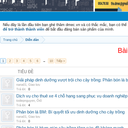
Chào m
Nếu đây là lần đầu tiên bạn ghé thăm dmec.vn và có thắc mắc, bạn có th
để trở thành thành viên
để bắt đầu đăng bán sản phẩm của mình.
Trang chủ
Diễn đàn
Bài
1
2
3
4
5
6
→
10
Tiếp >
TIÊU ĐỀ
Giải pháp dinh dưỡng vượt trội cho cây trồng: Phân bón lá 
nana01
,
Giao lưu
Trả lời:
0
Dịch vụ cho thuê xe 4 chỗ hạng sang phục vụ doanh nghiệ
todiepnguyen
,
Ôtô
Trả lời:
4
Phân bón lá BM: Bí quyết tối ưu dinh dưỡng cho cây trồng
nana01
,
Giao lưu
Trả lời:
0