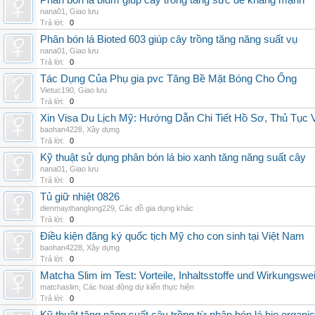
Phân bón lá blum giúp cây trồng tăng sức đề kháng mạnh
nana01
,
Giao lưu
Trả lời:
0
Phân bón lá Bioted 603 giúp cây trồng tăng năng suất vụ
nana01
,
Giao lưu
Trả lời:
0
Tác Dụng Của Phụ gia pvc Tăng Bề Mặt Bóng Cho Ống
Vietuc190
,
Giao lưu
Trả lời:
0
Xin Visa Du Lịch Mỹ: Hướng Dẫn Chi Tiết Hồ Sơ, Thủ Tục
baohan4228
,
Xây dựng
Trả lời:
0
Kỹ thuật sử dụng phân bón lá bio xanh tăng năng suất cây
nana01
,
Giao lưu
Trả lời:
0
Tủ giữ nhiệt 0826
dienmaythanglong229
,
Các đồ gia dụng khác
Trả lời:
0
Điều kiện đăng ký quốc tịch Mỹ cho con sinh tại Việt Nam
baohan4228
,
Xây dựng
Trả lời:
0
Matcha Slim im Test: Vorteile, Inhaltsstoffe und Wirkungswe
matchaslim
,
Các hoạt động dự kiến thực hiện
Trả lời:
0