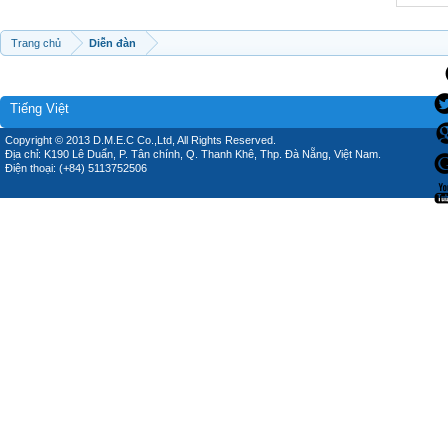
Trang chủ
Diễn đàn
Tiếng Việt
Copyright © 2013 D.M.E.C Co.,Ltd, All Rights Reserved.
Địa chỉ: K190 Lê Duẩn, P. Tân chính, Q. Thanh Khê, Thp. Đà Nẵng, Việt Nam.
Điện thoại: (+84) 5113752506