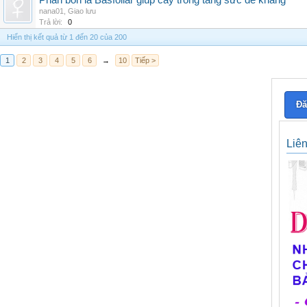
Phân bón lá Basfoliar giúp cây trồng tăng sức đề kháng
nana01
,
Giao lưu
Trả lời:
0
Hiển thị kết quả từ 1 đến 20 của 200
1
2
3
4
5
6
→
10
Tiếp >
Đă
Liê