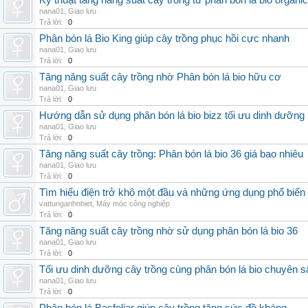
Kỹ thuật tăng năng suất cây trồng từ phân bón lá bio organic
nana01
,
Giao lưu
Trả lời:
0
Phân bón lá Bio King giúp cây trồng phục hồi cực nhanh
nana01
,
Giao lưu
Trả lời:
0
Tăng năng suất cây trồng nhờ Phân bón lá bio hữu cơ
nana01
,
Giao lưu
Trả lời:
0
Hướng dẫn sử dụng phân bón lá bio bizz tối ưu dinh dưỡng
nana01
,
Giao lưu
Trả lời:
0
Tăng năng suất cây trồng: Phân bón lá bio 36 giá bao nhiêu
nana01
,
Giao lưu
Trả lời:
0
Tìm hiểu điện trở khô một đầu và những ứng dụng phổ biến 
vattunganhnhiet
,
Máy móc công nghiệp
Trả lời:
0
Tăng năng suất cây trồng nhờ sử dụng phân bón lá bio 36
nana01
,
Giao lưu
Trả lời:
0
Tối ưu dinh dưỡng cây trồng cùng phân bón lá bio chuyên s
nana01
,
Giao lưu
Trả lời:
0