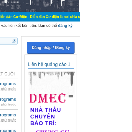
ện - Diễn đàn Cơ điện là nơi chia sẽ kiến thức kinh nghiệm trong lãnh vực cơ 
vào liên kết bên trên. Bạn có thể
đăng ký
Đăng nhập / Đăng ký
Liên hệ quảng cáo 1
ẾT CUỐI
rograms
 phút trước
rograms
 phút trước
rograms
 phút trước
rograms