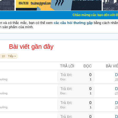
Chào mừng các bạn đến với Diễn đàn Cơ Đi
vn và có thắc mắc, bạn có thể xem
các câu hỏi thường gặp
bằng cách nhấn 
n sản phẩm của mình.
Bài viết gần đây
10
Tiếp >
TRẢ LỜI
ĐỌC
BÀI VI
Trả lời:
0
D
thường
Đọc:
1
26
Trả lời:
0
D
thường
Đọc:
1
27
Trả lời:
0
D
thường
Đọc:
1
29
Trả lời:
0
D