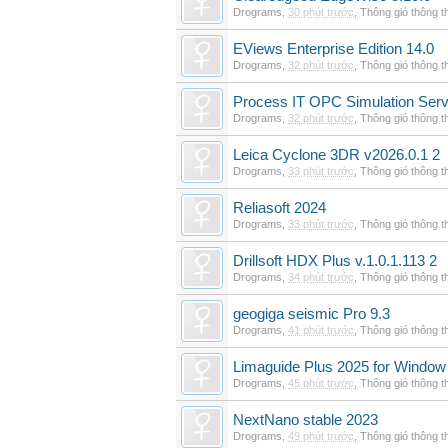
Drograms
,
30 phút trước
,
Thông gió thông 
EViews Enterprise Edition 14.0
Drograms
,
32 phút trước
,
Thông gió thông 
Process IT OPC Simulation Serv
Drograms
,
32 phút trước
,
Thông gió thông 
Leica Cyclone 3DR v2026.0.1 2
Drograms
,
33 phút trước
,
Thông gió thông 
Reliasoft 2024
Drograms
,
33 phút trước
,
Thông gió thông 
Drillsoft HDX Plus v.1.0.1.113 2
Drograms
,
34 phút trước
,
Thông gió thông 
geogiga seismic Pro 9.3
Drograms
,
41 phút trước
,
Thông gió thông 
Limaguide Plus 2025 for Window
Drograms
,
45 phút trước
,
Thông gió thông 
NextNano stable 2023
Drograms
,
49 phút trước
,
Thông gió thông 