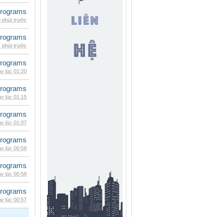
rograms
 phút trước
rograms
 phút trước
rograms
y lúc 01:20
rograms
y lúc 01:15
rograms
y lúc 01:07
rograms
y lúc 00:59
rograms
y lúc 00:58
rograms
y lúc 00:57