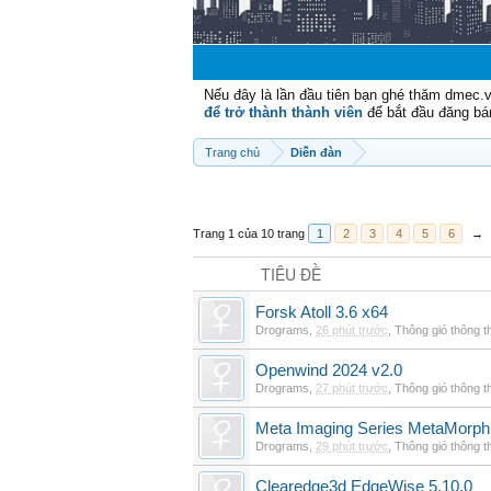
Nếu đây là lần đầu tiên bạn ghé thăm dmec.
để trở thành thành viên
để bắt đầu đăng bá
Trang chủ
Diễn đàn
Trang 1 của 10 trang
1
2
3
4
5
6
→
TIÊU ĐỀ
Forsk Atoll 3.6 x64
Drograms
,
26 phút trước
,
Thông gió thông 
Openwind 2024 v2.0
Drograms
,
27 phút trước
,
Thông gió thông 
Meta Imaging Series MetaMorph
Drograms
,
29 phút trước
,
Thông gió thông 
Clearedge3d EdgeWise 5.10.0