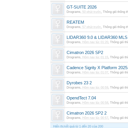
GT-SUITE 2026
Drograms
,
50 phút trước
,
Thông gió thông 
REATEM
Drograms
,
57 phút trước
,
Thông gió thông 
LIDAR360 9.0 & LIDAR360 MLS 
Drograms
,
Hôm nay lúc 01:20
,
Thông gió t
Cimatron 2026 SP2
Drograms
,
Hôm nay lúc 01:15
,
Thông gió t
Cadence Sigrity X Platform 2025
Drograms
,
Hôm nay lúc 01:07
,
Thông gió t
Dyrobes 23 2
Drograms
,
Hôm nay lúc 00:59
,
Thông gió t
OpendTect 7.04
Drograms
,
Hôm nay lúc 00:58
,
Thông gió t
Cimatron 2026 SP2 2
Drograms
,
Hôm nay lúc 00:57
,
Thông gió t
Hiển thị kết quả từ 1 đến 20 của 200