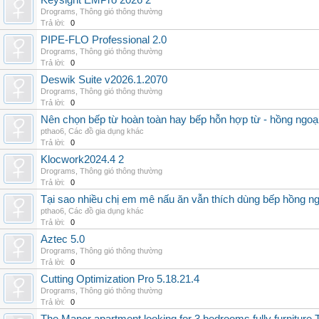
Keysight EMPro 2026 2
Drograms
,
Thông gió thông thường
Trả lời:
0
PIPE-FLO Professional 2.0
Drograms
,
Thông gió thông thường
Trả lời:
0
Deswik Suite v2026.1.2070
Drograms
,
Thông gió thông thường
Trả lời:
0
Nên chọn bếp từ hoàn toàn hay bếp hỗn hợp từ - hồng ngoại 
pthao6
,
Các đồ gia dụng khác
Trả lời:
0
Klocwork2024.4 2
Drograms
,
Thông gió thông thường
Trả lời:
0
Tại sao nhiều chị em mê nấu ăn vẫn thích dùng bếp hồng n
pthao6
,
Các đồ gia dụng khác
Trả lời:
0
Aztec 5.0
Drograms
,
Thông gió thông thường
Trả lời:
0
Cutting Optimization Pro 5.18.21.4
Drograms
,
Thông gió thông thường
Trả lời:
0