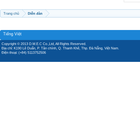
Trang chủ
Diễn đàn
Tiếng Việt
Copyright © 2013 D.M.E.C Co.,Ltd, All Rights Reserved.
Địa chỉ: K190 Lê Duẩn, P. Tân chính, Q. Thanh Khê, Thp. Đà Nẵng, Việt Nam.
Điện thoại: (+84) 5113752506