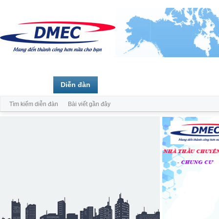
Trang chủ
Diễn đàn
Thành viên
Tìm kiếm diễn đàn
Bài viết gần đây