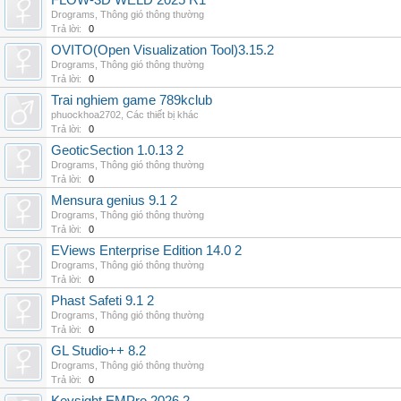
FLOW-3D WELD 2025 R1
Drograms
,
Thông gió thông thường
Trả lời:
0
OVITO(Open Visualization Tool)3.15.2
Drograms
,
Thông gió thông thường
Trả lời:
0
Trai nghiem game 789kclub
phuockhoa2702
,
Các thiết bị khác
Trả lời:
0
GeoticSection 1.0.13 2
Drograms
,
Thông gió thông thường
Trả lời:
0
Mensura genius 9.1 2
Drograms
,
Thông gió thông thường
Trả lời:
0
EViews Enterprise Edition 14.0 2
Drograms
,
Thông gió thông thường
Trả lời:
0
Phast Safeti 9.1 2
Drograms
,
Thông gió thông thường
Trả lời:
0
GL Studio++ 8.2
Drograms
,
Thông gió thông thường
Trả lời:
0