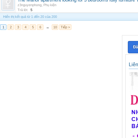
The Manor apartment looking for 3 bedrooms fully furnitur
z3nguyenphong
,
Phụ kiện
Trả lời:
5
Hiển thị kết quả từ 1 đến 20 của 200
1
2
3
4
5
6
→
10
Tiếp >
Đă
Liê