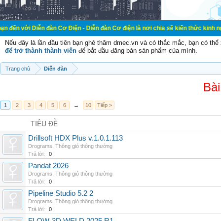
ễn đàn Cơ Điện - Diễn đàn Cơ điện là nơi chia sẽ kiến thức kinh nghiệm trong l
Nếu đây là lần đầu tiên bạn ghé thăm dmec.vn và có thắc mắc, bạn có th
để trở thành thành viên
để bắt đầu đăng bán sản phẩm của mình.
Trang chủ
Diễn đàn
Bài
1
2
3
4
5
6
→
10
Tiếp >
TIÊU ĐỀ
Drillsoft HDX Plus v.1.0.1.113
Drograms
,
Thông gió thông thường
Trả lời:
0
Pandat 2026
Drograms
,
Thông gió thông thường
Trả lời:
0
Pipeline Studio 5.2 2
Drograms
,
Thông gió thông thường
Trả lời:
0