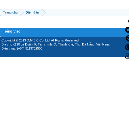
Trang chủ
Diễn đàn
Tiếng Việt
Copyright © 2013 D.M.E.C Co.,Ltd, All Rights Reserved.
Địa chỉ: K190 Lê Duẩn, P. Tân chính, Q. Thanh Khê, Thp. Đà Nẵng, Việt Nam.
Điện thoại: (+84) 5113752506