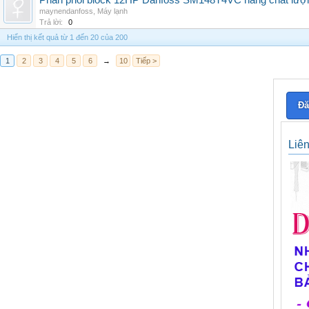
Phân phối block 12HP Danfoss SM148T4VC hàng chất lượng,
maynendanfoss
,
Máy lạnh
Trả lời:
0
Hiển thị kết quả từ 1 đến 20 của 200
1
2
3
4
5
6
→
10
Tiếp >
Đă
Liê