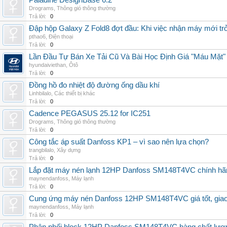
Paladine DesignBase 6.2
Drograms
,
Thông gió thông thường
Trả lời:
0
Đập hộp Galaxy Z Fold8 đợt đầu: Khi việc nhận máy mới tr
pthao6
,
Điện thoại
Trả lời:
0
Lần Đầu Tự Bán Xe Tải Cũ Và Bài Học Định Giá "Máu Mặt"
hyundaiviethan
,
Ôtô
Trả lời:
0
Đồng hồ đo nhiệt độ đường ống dầu khí
Linhbilalo
,
Các thiết bị khác
Trả lời:
0
Cadence PEGASUS 25.12 for IC251
Drograms
,
Thông gió thông thường
Trả lời:
0
Công tắc áp suất Danfoss KP1 – vì sao nên lựa chọn?
trangbilalo
,
Xây dựng
Trả lời:
0
Lắp đặt máy nén lạnh 12HP Danfoss SM148T4VC chính hãng, 
maynendanfoss
,
Máy lạnh
Trả lời:
0
Cung ứng máy nén Danfoss 12HP SM148T4VC giá tốt, giao h
maynendanfoss
,
Máy lạnh
Trả lời:
0