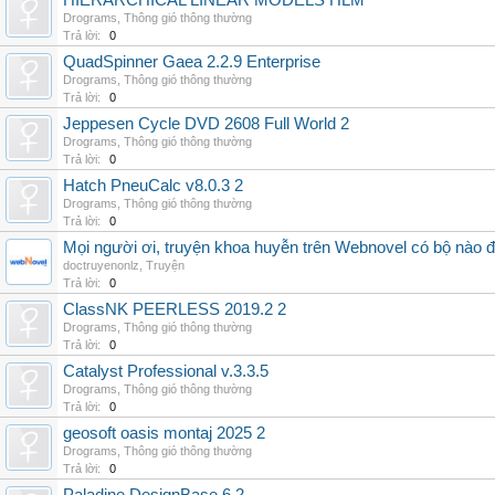
HIERARCHICAL LINEAR MODELS HLM
Drograms
,
Thông gió thông thường
Trả lời:
0
QuadSpinner Gaea 2.2.9 Enterprise
Drograms
,
Thông gió thông thường
Trả lời:
0
Jeppesen Cycle DVD 2608 Full World 2
Drograms
,
Thông gió thông thường
Trả lời:
0
Hatch PneuCalc v8.0.3 2
Drograms
,
Thông gió thông thường
Trả lời:
0
Mọi người ơi, truyện khoa huyễn trên Webnovel có bộ nào
doctruyenonlz
,
Truyện
Trả lời:
0
ClassNK PEERLESS 2019.2 2
Drograms
,
Thông gió thông thường
Trả lời:
0
Catalyst Professional v.3.3.5
Drograms
,
Thông gió thông thường
Trả lời:
0
geosoft oasis montaj 2025 2
Drograms
,
Thông gió thông thường
Trả lời:
0