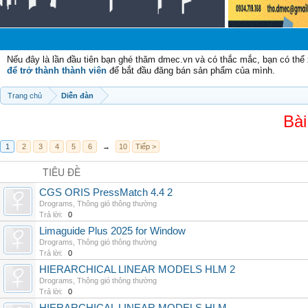
Ch
Nếu đây là lần đầu tiên bạn ghé thăm dmec.vn và có thắc mắc, bạn có th
để trở thành thành viên
để bắt đầu đăng bán sản phẩm của mình.
Trang chủ
Diễn đàn
Bài
1
2
3
4
5
6
→
10
Tiếp >
TIÊU ĐỀ
CGS ORIS PressMatch 4.4 2
Drograms
,
Thông gió thông thường
Trả lời:
0
Limaguide Plus 2025 for Window
Drograms
,
Thông gió thông thường
Trả lời:
0
HIERARCHICAL LINEAR MODELS HLM 2
Drograms
,
Thông gió thông thường
Trả lời:
0