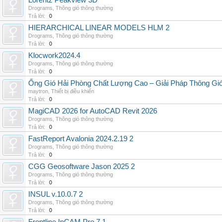
Lorentz Peakview 3D
Drograms
,
Thông gió thông thường
Trả lời:
0
HIERARCHICAL LINEAR MODELS HLM 2
Drograms
,
Thông gió thông thường
Trả lời:
0
Klocwork2024.4
Drograms
,
Thông gió thông thường
Trả lời:
0
Ống Gió Hải Phòng Chất Lượng Cao – Giải Pháp Thông Gió
maytron
,
Thiết bị điều khiển
Trả lời:
0
MagiCAD 2026 for AutoCAD Revit 2026
Drograms
,
Thông gió thông thường
Trả lời:
0
FastReport Avalonia 2024.2.19 2
Drograms
,
Thông gió thông thường
Trả lời:
0
CGG Geosoftware Jason 2025 2
Drograms
,
Thông gió thông thường
Trả lời:
0
INSUL v.10.0.7 2
Drograms
,
Thông gió thông thường
Trả lời:
0