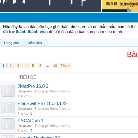
Nếu đây là lần đầu tiên bạn ghé thăm dmec.vn và có thắc mắc, bạn có th
để trở thành thành viên
để bắt đầu đăng bán sản phẩm của mình.
Trang chủ
Diễn đàn
Bài
1
2
3
4
5
6
→
10
Tiếp >
TIÊU ĐỀ
JMatPro 16.0 2
Drograms
,
Thông gió thông thường
Trả lời:
0
PlanSwift Pro 11.0.0.129
Drograms
,
Thông gió thông thường
Trả lời:
0
PSCAD v5.1
Drograms
,
Thông gió thông thường
Trả lời:
0