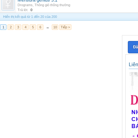
Mensura genius 9.1
Drograms
,
Thông gió thông thường
Trả lời:
0
Hiển thị kết quả từ 1 đến 20 của 200
1
2
3
4
5
6
→
10
Tiếp >
Đă
Liê