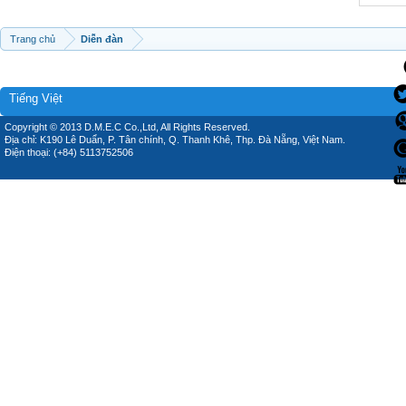
Trang chủ
Diễn đàn
Tiếng Việt
Copyright © 2013 D.M.E.C Co.,Ltd, All Rights Reserved.
Địa chỉ: K190 Lê Duẩn, P. Tân chính, Q. Thanh Khê, Thp. Đà Nẵng, Việt Nam.
Điện thoại: (+84) 5113752506