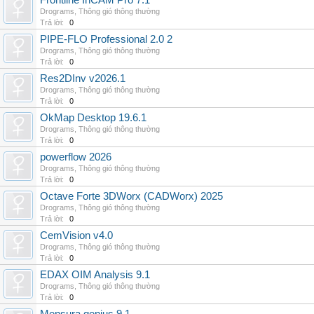
Frontline InCAM Pro 7.1
Drograms
,
Thông gió thông thường
Trả lời:
0
PIPE-FLO Professional 2.0 2
Drograms
,
Thông gió thông thường
Trả lời:
0
Res2DInv v2026.1
Drograms
,
Thông gió thông thường
Trả lời:
0
OkMap Desktop 19.6.1
Drograms
,
Thông gió thông thường
Trả lời:
0
powerflow 2026
Drograms
,
Thông gió thông thường
Trả lời:
0
Octave Forte 3DWorx (CADWorx) 2025
Drograms
,
Thông gió thông thường
Trả lời:
0
CemVision v4.0
Drograms
,
Thông gió thông thường
Trả lời:
0
EDAX OIM Analysis 9.1
Drograms
,
Thông gió thông thường
Trả lời:
0