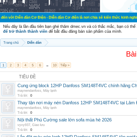
ễn đàn Cơ Điện - Diễn đàn Cơ điện là nơi chia sẽ kiến thức kinh nghiệm trong l
Nếu đây là lần đầu tiên bạn ghé thăm dmec.vn và có thắc mắc, bạn có th
để trở thành thành viên
để bắt đầu đăng bán sản phẩm của mình.
Trang chủ
Diễn đàn
Bài
1
2
3
4
5
6
→
10
Tiếp >
TIÊU ĐỀ
Cung ứng block 12HP Danfoss SM148T4VC chính hãng China
maynendanfoss
,
Máy lạnh
Trả lời:
0
Thay tận nơi máy nén Danfoss 12HP SM148T4VC tại Lâm Đ
maynendanfoss
,
Máy lạnh
Trả lời:
0
Nội thất Phú Cường sale lớn sofa mùa hè 2026
vyvy937
,
Giao lưu
Trả lời:
0