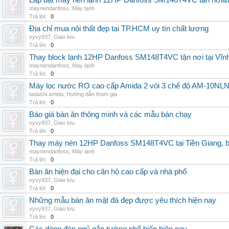
Lắp đặt máy nén lạnh 12HP Danfoss SM148T4VC tận nơi&uy
maynendanfoss
,
Máy lạnh
Trả lời:
0
Địa chỉ mua nội thất đẹp tại TP.HCM uy tín chất lượng
vyvy937
,
Giao lưu
Trả lời:
0
Thay block lạnh 12HP Danfoss SM148T4VC tận nơi tại Vĩnh 
maynendanfoss
,
Máy lạnh
Trả lời:
0
Máy lọc nước RO cao cấp Amida 2 vòi 3 chế độ AM-10NLNB2
tadashi.amida
,
Hướng dẫn tham gia
Trả lời:
0
Báo giá bàn ăn thông minh và các mẫu bán chạy
vyvy937
,
Giao lưu
Trả lời:
0
Thay máy nén 12HP Danfoss SM148T4VC tại Tiền Giang, b
maynendanfoss
,
Máy lạnh
Trả lời:
0
Bàn ăn hiện đại cho căn hộ cao cấp và nhà phố
vyvy937
,
Giao lưu
Trả lời:
0
Những mẫu bàn ăn mặt đá đẹp được yêu thích hiện nay
vyvy937
,
Giao lưu
Trả lời:
0