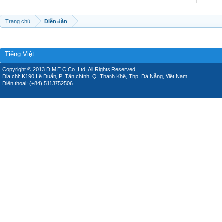
Trang chủ
Diễn đàn
Tiếng Việt
Copyright © 2013 D.M.E.C Co.,Ltd, All Rights Reserved.
Địa chỉ: K190 Lê Duẩn, P. Tân chính, Q. Thanh Khê, Thp. Đà Nẵng, Việt Nam.
Điện thoại: (+84) 5113752506