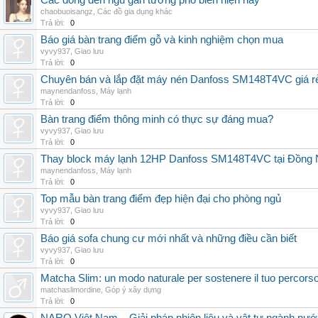
Các dòng đèn ngủ gắn tường phổ biến hiện nay
chaobuoisangz
,
Các đồ gia dụng khác
Trả lời:
0
Báo giá bàn trang điểm gỗ và kinh nghiệm chọn mua
vyvy937
,
Giao lưu
Trả lời:
0
Chuyên bán và lắp đặt máy nén Danfoss SM148T4VC giá rẻ,
maynendanfoss
,
Máy lạnh
Trả lời:
0
Bàn trang điểm thông minh có thực sự đáng mua?
vyvy937
,
Giao lưu
Trả lời:
0
Thay block máy lạnh 12HP Danfoss SM148T4VC tại Đồng Nai
maynendanfoss
,
Máy lạnh
Trả lời:
0
Top mẫu bàn trang điểm đẹp hiện đại cho phòng ngủ
vyvy937
,
Giao lưu
Trả lời:
0
Báo giá sofa chung cư mới nhất và những điều cần biết
vyvy937
,
Giao lưu
Trả lời:
0
Matcha Slim: un modo naturale per sostenere il tuo percors
matchaslimordine
,
Góp ý xây dựng
Trả lời:
0