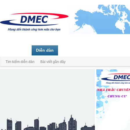
Trang chủ
Diễn đàn
Thành viên
Tìm kiếm diễn đàn
Bài viết gần đây