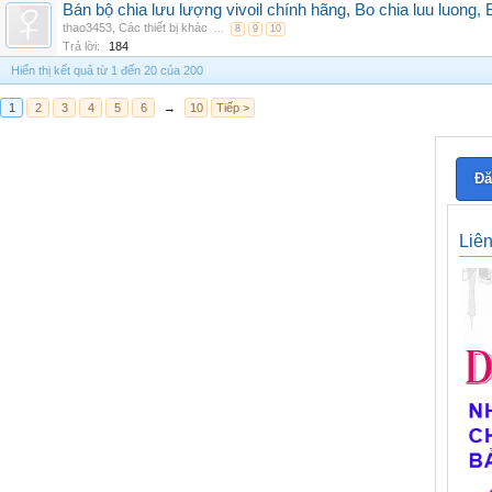
Bán bộ chia lưu lượng vivoil chính hãng, Bo chia luu luong, 
thao3453
,
Các thiết bị khác
...
8
9
10
Trả lời:
184
Hiển thị kết quả từ 1 đến 20 của 200
1
2
3
4
5
6
→
10
Tiếp >
Đă
Liê