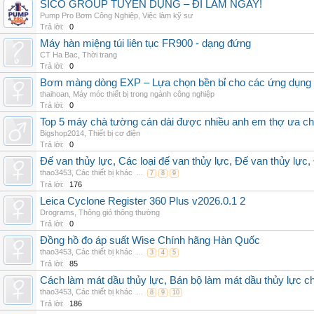
SICO GROUP TUYỂN DỤNG – ĐI LÀM NGAY!
Pump Pro Bơm Công Nghiệp
,
Việc làm kỹ sư
Trả lời:
0
Máy hàn miệng túi liên tục FR900 - dạng đứng
CT Ha Bac
,
Thời trang
Trả lời:
0
Bơm màng dòng EXP – Lựa chọn bền bỉ cho các ứng dụng
thaihoan
,
Máy móc thiết bị trong ngành công nghiệp
Trả lời:
0
Top 5 máy chà tường cán dài được nhiều anh em thợ ưa c
Bigshop2014
,
Thiết bị cơ điện
Trả lời:
0
Đế van thủy lực, Các loại đế van thủy lực, Đế van thủy lực,
thao3453
,
Các thiết bị khác
...
7
8
9
Trả lời:
176
Leica Cyclone Register 360 Plus v2026.0.1 2
Drograms
,
Thông gió thông thường
Trả lời:
0
Đồng hồ đo áp suất Wise Chính hãng Hàn Quốc
thao3453
,
Các thiết bị khác
...
3
4
5
Trả lời:
85
Cách làm mát dầu thủy lực, Bán bộ làm mát dầu thủy lực chí
thao3453
,
Các thiết bị khác
...
8
9
10
Trả lời:
186