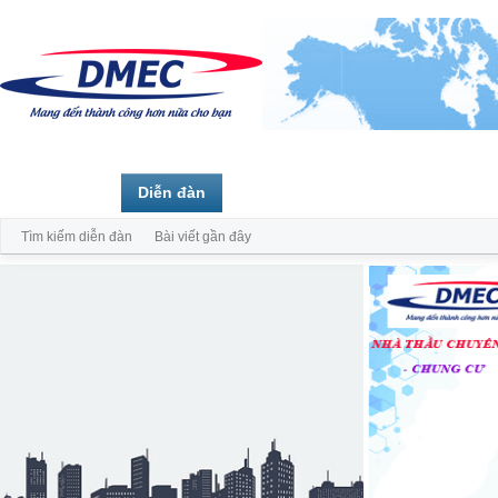
Trang chủ
Diễn đàn
Thành viên
Tìm kiếm diễn đàn
Bài viết gần đây