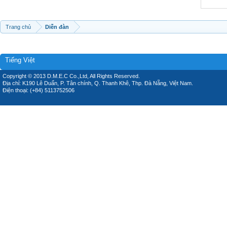
Trang chủ
Diễn đàn
Tiếng Việt
Copyright © 2013 D.M.E.C Co.,Ltd, All Rights Reserved.
Địa chỉ: K190 Lê Duẩn, P. Tân chính, Q. Thanh Khê, Thp. Đà Nẵng, Việt Nam.
Điện thoại: (+84) 5113752506