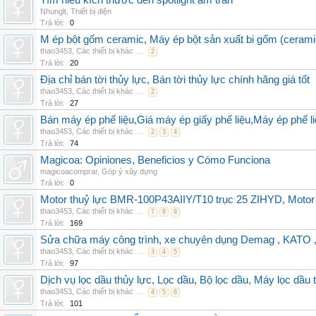
Tìm hiểu kích thước đèn spotlight âm trần
Nhunglt
,
Thiết bị điện
Trả lời:
0
M ép bột gốm ceramic, Máy ép bột sản xuất bi gốm (cerami
thao3453
,
Các thiết bị khác
...
2
Trả lời:
20
Địa chỉ bán tời thủy lực, Bán tời thủy lực chính hãng giá tốt
thao3453
,
Các thiết bị khác
...
2
Trả lời:
27
Bán máy ép phế liệu,Giá máy ép giấy phế liệu,Máy ép phế li
thao3453
,
Các thiết bị khác
...
2
3
4
Trả lời:
74
Magicoa: Opiniones, Beneficios y Cómo Funciona
magicoacomprar
,
Góp ý xây dựng
Trả lời:
0
Motor thuỷ lực BMR-100P43AIIY/T10 trục 25 ZIHYD, Motor
thao3453
,
Các thiết bị khác
...
7
8
9
Trả lời:
169
Sửa chữa máy công trình, xe chuyên dụng Demag , KAT
thao3453
,
Các thiết bị khác
...
3
4
5
Trả lời:
97
Dịch vụ lọc dầu thủy lực, Lọc dầu, Bộ lọc dầu, Máy lọc dầu 
thao3453
,
Các thiết bị khác
...
4
5
6
Trả lời:
101