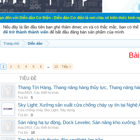
n đàn Cơ Điện - Diễn đàn Cơ điện là nơi chia sẽ kiến thức kinh nghiệm trong l
Nếu đây là lần đầu tiên bạn ghé thăm dmec.vn và có thắc mắc, bạn có th
để trở thành thành viên
để bắt đầu đăng bán sản phẩm của mình.
Trang chủ
Diễn đàn
Bài
1
2
3
4
5
6
→
10
Tiếp >
TIÊU ĐỀ
Thang Tời Hàng, Thang nâng hàng thủy lực, Thang nâng hà
thao3453
,
Các thiết bị khác
Trả lời:
5
Sky Light: Xưởng sản xuất cửa chống cháy uy tín tại Nghệ 
Cửa chống cháy Sky Light
,
Xây dựng
Trả lời:
0
Sàn nâng hạ tự động, Dock Leveler, Sàn nâng kho xưởng, S
thao3453
,
Các thiết bị khác
Trả lời:
10