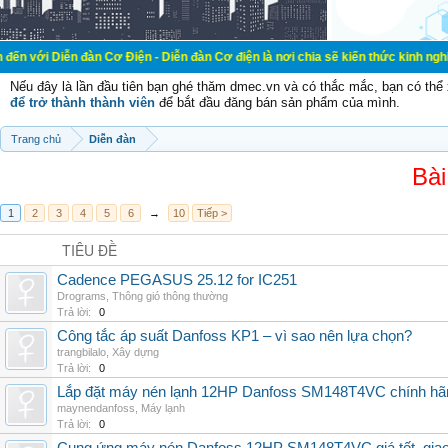
đàn Cơ Điện - Diễn đàn Cơ điện là nơi chia sẽ kiến thức kinh nghiệm trong lãn
Nếu đây là lần đầu tiên bạn ghé thăm dmec.vn và có thắc mắc, bạn có th
để trở thành thành viên
để bắt đầu đăng bán sản phẩm của mình.
Trang chủ
Diễn đàn
Bài
1
2
3
4
5
6
→
10
Tiếp >
TIÊU ĐỀ
Cadence PEGASUS 25.12 for IC251
Drograms
,
Thông gió thông thường
Trả lời:
0
Công tắc áp suất Danfoss KP1 – vì sao nên lựa chọn?
trangbilalo
,
Xây dựng
Trả lời:
0
Lắp đặt máy nén lạnh 12HP Danfoss SM148T4VC chính hãng, 
maynendanfoss
,
Máy lạnh
Trả lời:
0