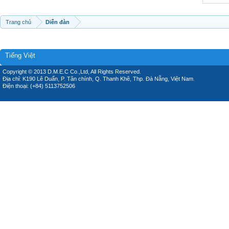
Trang chủ
Diễn đàn
Tiếng Việt
Copyright © 2013 D.M.E.C Co.,Ltd, All Rights Reserved.
Địa chỉ: K190 Lê Duẩn, P. Tân chính, Q. Thanh Khê, Thp. Đà Nẵng, Việt Nam.
Điện thoại: (+84) 5113752506