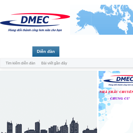
Trang chủ
Diễn đàn
Thành viên
Tìm kiếm diễn đàn
Bài viết gần đây