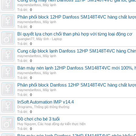
Cung ứng máy nén Danfoss 12HP SM148T4VC giá tốt, giao h
maynendanfoss
,
Máy lạnh
Trả lời:
0
Phân phối block 12HP Danfoss SM148T4VC hàng chất lượng,
maynendanfoss
,
Máy lạnh
Trả lời:
0
Bí quyết lựa chọn chổi than phù hợp với từng loại động cơ
quanglan77
,
Máy tính - Laptop
Trả lời:
0
Cung cấp block lạnh Danfoss 12HP SM148T4VC hàng China, g
maynendanfoss
,
Máy lạnh
Trả lời:
0
Bán máy nén lạnh 12HP Danfoss SM148T4VC mới 100%, hà
maynendanfoss
,
Máy lạnh
Trả lời:
0
Phân phối block Danfoss 12HP SM148T4VC hàng chất lượng
maynendanfoss
,
Máy lạnh
Trả lời:
0
InSoft Automation IMP v14.4
Drograms
,
Thông gió thông thường
Trả lời:
0
Đồ chơi cho bé 3 tuổi
Huy Nguyen
,
Các hoạt động dự kiến thực hiện
Trả lời:
0