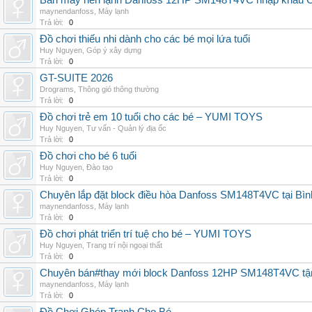
Bán máy nén lạnh Danfoss 12HP SM148T4VC nhập khẩu China
maynendanfoss
,
Máy lạnh
Trả lời:
0
Đồ chơi thiếu nhi dành cho các bé mọi lứa tuổi
Huy Nguyen
,
Góp ý xây dựng
Trả lời:
0
GT-SUITE 2026
Drograms
,
Thông gió thông thường
Trả lời:
0
Đồ chơi trẻ em 10 tuổi cho các bé – YUMI TOYS
Huy Nguyen
,
Tư vấn - Quản lý địa ốc
Trả lời:
0
Đồ chơi cho bé 6 tuổi
Huy Nguyen
,
Đào tạo
Trả lời:
0
Chuyên lắp đặt block điều hòa Danfoss SM148T4VC tại Bình
maynendanfoss
,
Máy lạnh
Trả lời:
0
Đồ chơi phát triển trí tuệ cho bé – YUMI TOYS
Huy Nguyen
,
Trang trí nội ngoại thất
Trả lời:
0
Chuyên bán#thay mới block Danfoss 12HP SM148T4VC tận n
maynendanfoss
,
Máy lạnh
Trả lời:
0