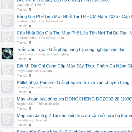
Đặc điểm của giày bảo hộ chống đinh Hàn Quốc
giày bảo hộ
,
Liên kết
Trả lời:
0
Bảng Giá Phế Liệu Mới Nhất Tại TP.HCM Năm 2026 - Cập 
phelieusonbau
,
Các thể loại khác
Trả lời:
0
Cập Nhật Báo Giá Thu Mua Phế Liệu Tận Nơi Tại Bà Rịa -
phelieusonbau
,
Các thể loại khác
Trả lời:
0
Tuấn Cầu Trục - Giải pháp nâng hạ công nghiệp hiện đại
tuancautruc
,
Thông tin doanh nghiệp
Trả lời:
0
Bật Mí Địa Chỉ Cung Cấp Máy Sấy Thực Phẩm Đa Năng G
maysaydqtech
,
Giao lưu
Trả lời:
0
Pallet nhựa Paulan - Giải pháp lưu trữ và vận chuyển hàng
tahawa
,
Các thiết bị khác
Trả lời:
0
Máy khoan búa dùng pin DONGCHENG DCZC02-28 (1000W, 
Bigshop2014
,
Thiết bị cơ điện
Trả lời:
0
Map vân đá là gì? Tại sao kiến trúc sư cần sở hữu bộ thư 
daivietgroup
,
Nội thất
Trả lời:
0