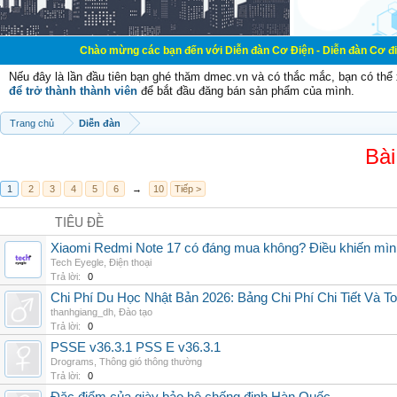
Chào mừng các bạn đến với Diễn đàn Cơ Điện - Diễn đàn Cơ điện là nơi chia
Nếu đây là lần đầu tiên bạn ghé thăm dmec.vn và có thắc mắc, bạn có th
để trở thành thành viên
để bắt đầu đăng bán sản phẩm của mình.
Trang chủ
Diễn đàn
Bài
1
2
3
4
5
6
→
10
Tiếp >
TIÊU ĐỀ
Xiaomi Redmi Note 17 có đáng mua không? Điều khiến mình 
Tech Eyegle
,
Điện thoại
Trả lời:
0
Chi Phí Du Học Nhật Bản 2026: Bảng Chi Phí Chi Tiết Và T
thanhgiang_dh
,
Đào tạo
Trả lời:
0
PSSE v36.3.1 PSS E v36.3.1
Drograms
,
Thông gió thông thường
Trả lời:
0