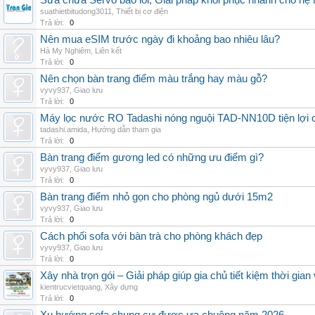
Sửa chữa Servo báo lỗi, Giải pháp khôi phục nhanh cho hệ 
suathietbitudong3011
,
Thiết bị cơ điện
Trả lời:
0
Nên mua eSIM trước ngày đi khoảng bao nhiêu lâu?
Hà My Nghiêm
,
Liên kết
Trả lời:
0
Nên chọn bàn trang điểm màu trắng hay màu gỗ?
vyvy937
,
Giao lưu
Trả lời:
0
Máy lọc nước RO Tadashi nóng nguội TAD-NN10D tiện lợi c
tadashi.amida
,
Hướng dẫn tham gia
Trả lời:
0
Bàn trang điểm gương led có những ưu điểm gì?
vyvy937
,
Giao lưu
Trả lời:
0
Bàn trang điểm nhỏ gọn cho phòng ngủ dưới 15m2
vyvy937
,
Giao lưu
Trả lời:
0
Cách phối sofa với bàn trà cho phòng khách đẹp
vyvy937
,
Giao lưu
Trả lời:
0
Xây nhà trọn gói – Giải pháp giúp gia chủ tiết kiệm thời gia
kientrucvietquang
,
Xây dựng
Trả lời:
0