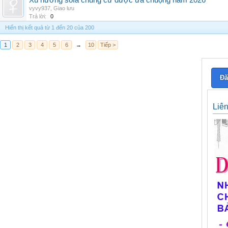
Xu hướng sofa chung cư được ưa chuộng năm 2026
vyvy937
,
Giao lưu
Trả lời:
0
Hiển thị kết quả từ 1 đến 20 của 200
1
2
3
4
5
6
→
10
Tiếp >
Đă
Liê