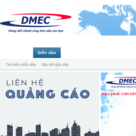
Trang chủ
Diễn đàn
Thành viên
Tìm kiếm diễn đàn
Bài viết gần đây