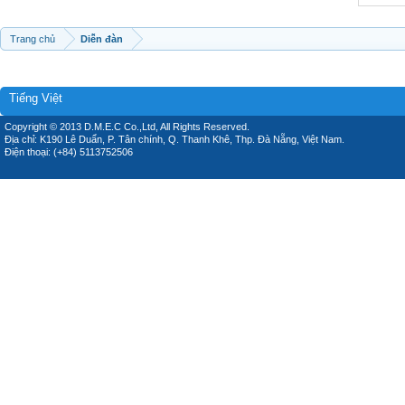
Trang chủ
Diễn đàn
Tiếng Việt
Copyright © 2013 D.M.E.C Co.,Ltd, All Rights Reserved.
Địa chỉ: K190 Lê Duẩn, P. Tân chính, Q. Thanh Khê, Thp. Đà Nẵng, Việt Nam.
Điện thoại: (+84) 5113752506