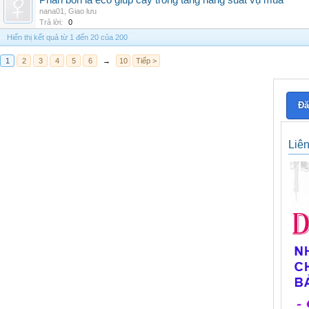
Phân bón lá eco giúp cây trồng tăng năng suất vụ mùa
nana01
,
Giao lưu
Trả lời:
0
Hiển thị kết quả từ 1 đến 20 của 200
1
2
3
4
5
6
→
10
Tiếp >
Đă
Liê