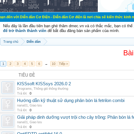
ễn đàn Cơ Điện - Diễn đàn Cơ điện là nơi chia sẽ kiến thức kinh nghiệm trong l
Nếu đây là lần đầu tiên bạn ghé thăm dmec.vn và có thắc mắc, bạn có th
để trở thành thành viên
để bắt đầu đăng bán sản phẩm của mình.
Trang chủ
Diễn đàn
Bài
1
2
3
4
5
6
→
10
Tiếp >
TIÊU ĐỀ
KISSsoft KISSsys 2026.0 2
Drograms
,
Thông gió thông thường
Trả lời:
0
Hướng dẫn kỹ thuật sử dụng phân bón lá fetrilon combi
nana01
,
Giao lưu
Trả lời:
0
Giải pháp dinh dưỡng vượt trội cho cây trồng: Phân bón lá fe
nana01
,
Giao lưu
Trả lời:
0