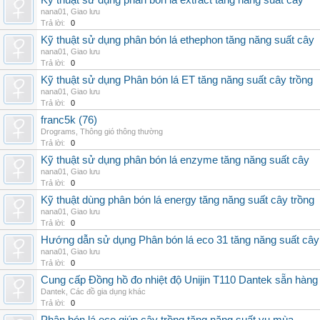
Kỹ thuật sử dụng phân bón lá extract tăng năng suất cây
nana01
,
Giao lưu
Trả lời:
0
Kỹ thuật sử dụng phân bón lá ethephon tăng năng suất cây
nana01
,
Giao lưu
Trả lời:
0
Kỹ thuật sử dụng Phân bón lá ET tăng năng suất cây trồng
nana01
,
Giao lưu
Trả lời:
0
franc5k (76)
Drograms
,
Thông gió thông thường
Trả lời:
0
Kỹ thuật sử dụng phân bón lá enzyme tăng năng suất cây
nana01
,
Giao lưu
Trả lời:
0
Kỹ thuật dùng phân bón lá energy tăng năng suất cây trồng
nana01
,
Giao lưu
Trả lời:
0
Hướng dẫn sử dụng Phân bón lá eco 31 tăng năng suất cây
nana01
,
Giao lưu
Trả lời:
0
Cung cấp Đồng hồ đo nhiệt độ Unijin T110 Dantek sẵn hàng 
Dantek
,
Các đồ gia dụng khác
Trả lời:
0