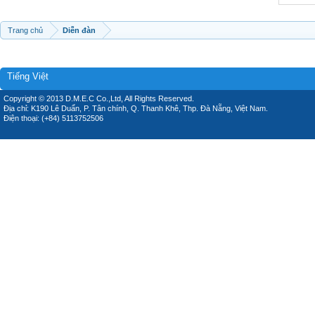
Trang chủ
Diễn đàn
Tiếng Việt
Copyright © 2013 D.M.E.C Co.,Ltd, All Rights Reserved.
Địa chỉ: K190 Lê Duẩn, P. Tân chính, Q. Thanh Khê, Thp. Đà Nẵng, Việt Nam.
Điện thoại: (+84) 5113752506