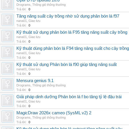
OptiFDTD optifdtd 16.0
Drograms
,
Thông gió thông thường
Trả lời:
0
Tăng năng suất cây trồng nhờ sử dụng phân bón lá f97
nana01
,
Giao lưu
Trả lời:
0
Kỹ thuật sử dụng phân bón lá F95 tăng năng suất cây trồng
nana01
,
Giao lưu
Trả lời:
0
Kỹ thuật dùng phân bón lá F94 tăng năng suất cho cây trồng
nana01
,
Giao lưu
Trả lời:
0
Kỹ thuật sử dụng Phân bón lá f90 giúp tăng năng suất
nana01
,
Giao lưu
Trả lời:
0
Mensura genius 9.1
Drograms
,
Thông gió thông thường
Trả lời:
0
Giải pháp dinh dưỡng Phân bón lá f bo tăng tỷ lệ đậu trái
nana01
,
Giao lưu
Trả lời:
0
MagicDraw 2026x cameo (SysML v2) 2
Drograms
,
Thông gió thông thường
Trả lời:
0