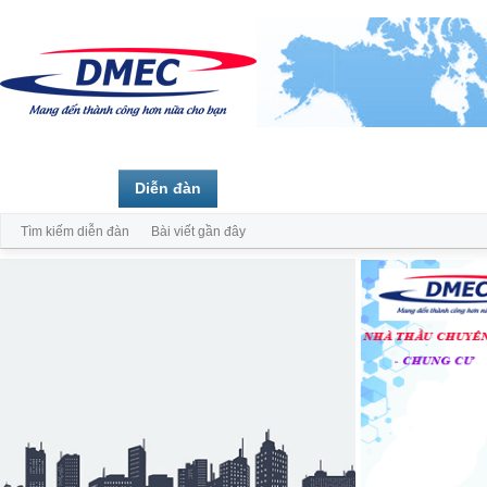
Trang chủ
Diễn đàn
Thành viên
Tìm kiếm diễn đàn
Bài viết gần đây