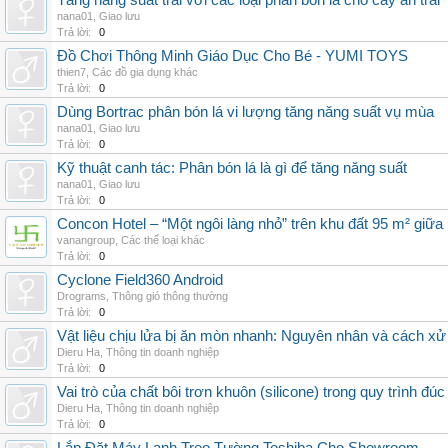
Tăng năng suất trái với các loại phân bón lá cho cây ăn trái
nana01
,
Giao lưu
Trả lời:
0
Đồ Chơi Thông Minh Giáo Dục Cho Bé - YUMI TOYS
thien7
,
Các đồ gia dụng khác
Trả lời:
0
Dùng Bortrac phân bón lá vi lượng tăng năng suất vụ mùa
nana01
,
Giao lưu
Trả lời:
0
Kỹ thuật canh tác: Phân bón lá là gì để tăng năng suất
nana01
,
Giao lưu
Trả lời:
0
Concon Hotel – “Một ngôi làng nhỏ” trên khu đất 95 m² giữa
vanangroup
,
Các thể loại khác
Trả lời:
0
Cyclone Field360 Android
Drograms
,
Thông gió thông thường
Trả lời:
0
Vật liệu chịu lửa bị ăn mòn nhanh: Nguyên nhân và cách xử 
Dieru Ha
,
Thông tin doanh nghiệp
Trả lời:
0
Vai trò của chất bôi trơn khuôn (silicone) trong quy trình đ
Dieru Ha
,
Thông tin doanh nghiệp
Trả lời:
0