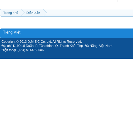
Trang chủ
Diễn đàn
Tiếng Việt
Copyright © 2013 D.M.E.C Co.,Ltd, All Rights Reserved.
Địa chỉ: K190 Lê Duẩn, P. Tân chính, Q. Thanh Khê, Thp. Đà Nẵng, Việt Nam.
Điện thoại: (+84) 5113752506