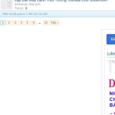
Lắp Đặt Máy Lạnh Treo Tường Toshiba Cho Showroom
tinhtrieuan
,
Máy lạnh
Trả lời:
0
Hiển thị kết quả từ 1 đến 20 của 200
1
2
3
4
5
6
→
10
Tiếp >
Đă
Liê