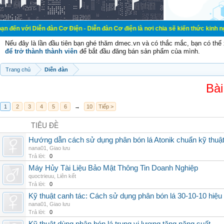
ễn đàn Cơ Điện - Diễn đàn Cơ điện là nơi chia sẽ kiến thức kinh nghiệm trong l
Nếu đây là lần đầu tiên bạn ghé thăm dmec.vn và có thắc mắc, bạn có th
để trở thành thành viên
để bắt đầu đăng bán sản phẩm của mình.
Trang chủ
Diễn đàn
Bài
1
2
3
4
5
6
→
10
Tiếp >
TIÊU ĐỀ
Hướng dẫn cách sử dụng phân bón lá Atonik chuẩn kỹ thuậ
nana01
,
Giao lưu
Trả lời:
0
Máy Hủy Tài Liệu Bảo Mật Thông Tin Doanh Nghiệp
quoctrieuu
,
Liên kết
Trả lời:
0
Kỹ thuật canh tác: Cách sử dụng phân bón lá 30-10-10 hiệu
nana01
,
Giao lưu
Trả lời:
0