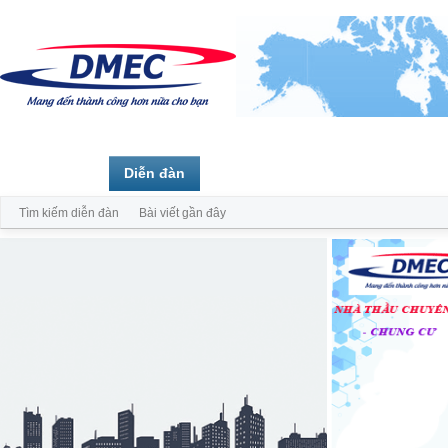
Trang chủ
Diễn đàn
Thành viên
Tìm kiếm diễn đàn
Bài viết gần đây