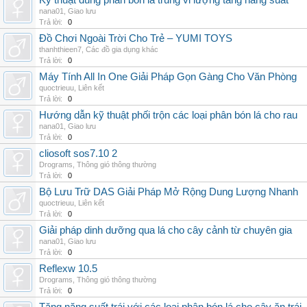
Kỹ thuật dùng phân bón lá trung vi lượng tăng năng suất
nana01
,
Giao lưu
Trả lời:
0
Đồ Chơi Ngoài Trời Cho Trẻ – YUMI TOYS
thanhthieen7
,
Các đồ gia dụng khác
Trả lời:
0
Máy Tính All In One Giải Pháp Gọn Gàng Cho Văn Phòng
quoctrieuu
,
Liên kết
Trả lời:
0
Hướng dẫn kỹ thuật phối trộn các loại phân bón lá cho rau
nana01
,
Giao lưu
Trả lời:
0
cliosoft sos7.10 2
Drograms
,
Thông gió thông thường
Trả lời:
0
Bộ Lưu Trữ DAS Giải Pháp Mở Rộng Dung Lượng Nhanh
quoctrieuu
,
Liên kết
Trả lời:
0
Giải pháp dinh dưỡng qua lá cho cây cảnh từ chuyên gia
nana01
,
Giao lưu
Trả lời:
0
Reflexw 10.5
Drograms
,
Thông gió thông thường
Trả lời:
0