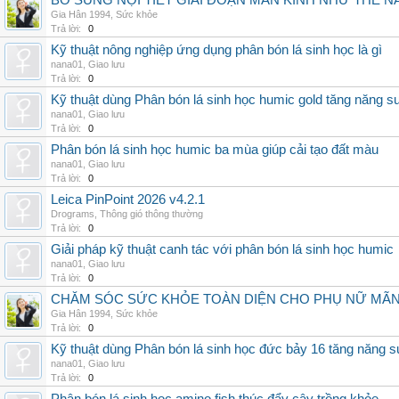
BỔ SUNG NỘI TIẾT GIAI ĐOẠN MÃN KINH NHƯ THẾ 
Gia Hân 1994
,
Sức khỏe
Trả lời:
0
Kỹ thuật nông nghiệp ứng dụng phân bón lá sinh học là gì
nana01
,
Giao lưu
Trả lời:
0
Kỹ thuật dùng Phân bón lá sinh học humic gold tăng năng s
nana01
,
Giao lưu
Trả lời:
0
Phân bón lá sinh học humic ba mùa giúp cải tạo đất màu
nana01
,
Giao lưu
Trả lời:
0
Leica PinPoint 2026 v4.2.1
Drograms
,
Thông gió thông thường
Trả lời:
0
Giải pháp kỹ thuật canh tác với phân bón lá sinh học humic
nana01
,
Giao lưu
Trả lời:
0
CHĂM SÓC SỨC KHỎE TOÀN DIỆN CHO PHỤ NỮ MÃN 
Gia Hân 1994
,
Sức khỏe
Trả lời:
0
Kỹ thuật dùng Phân bón lá sinh học đức bảy 16 tăng năng s
nana01
,
Giao lưu
Trả lời:
0