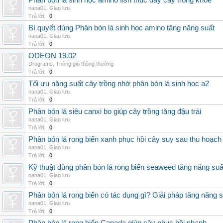
Phân bón lá sinh học amino fish thúc đẩy cây trồng khỏe
nana01
,
Giao lưu
Trả lời:
0
Bí quyết dùng Phân bón lá sinh học amino tăng năng suất
nana01
,
Giao lưu
Trả lời:
0
ODEON 19.02
Drograms
,
Thông gió thông thường
Trả lời:
0
Tối ưu năng suất cây trồng nhờ phân bón lá sinh học a2
nana01
,
Giao lưu
Trả lời:
0
Phân bón lá siêu canxi bo giúp cây trồng tăng đậu trái
nana01
,
Giao lưu
Trả lời:
0
Phân bón lá rong biển xanh phục hồi cây suy sau thu hoạch
nana01
,
Giao lưu
Trả lời:
0
Kỹ thuật dùng phân bón lá rong biển seaweed tăng năng suấ
nana01
,
Giao lưu
Trả lời:
0
Phân bón lá rong biển có tác dụng gì? Giải pháp tăng năng 
nana01
,
Giao lưu
Trả lời:
0