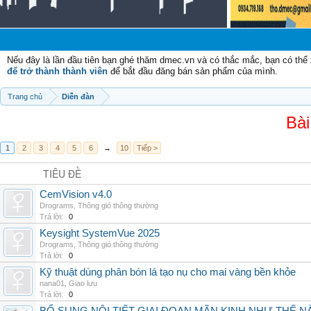
Nếu đây là lần đầu tiên bạn ghé thăm dmec.vn và có thắc mắc, bạn có th
để trở thành thành viên
để bắt đầu đăng bán sản phẩm của mình.
Trang chủ
Diễn đàn
Bài
1
2
3
4
5
6
→
10
Tiếp >
TIÊU ĐỀ
CemVision v4.0
Drograms
,
Thông gió thông thường
Trả lời:
0
Keysight SystemVue 2025
Drograms
,
Thông gió thông thường
Trả lời:
0
Kỹ thuật dùng phân bón lá tạo nụ cho mai vàng bền khỏe
nana01
,
Giao lưu
Trả lời:
0