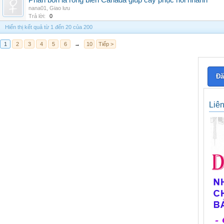
Phân bón lá rong biển Canada giúp cây phục hồi nhanh
nana01
,
Giao lưu
Trả lời:
0
Hiển thị kết quả từ 1 đến 20 của 200
1
2
3
4
5
6
→
10
Tiếp >
Đă
Liê