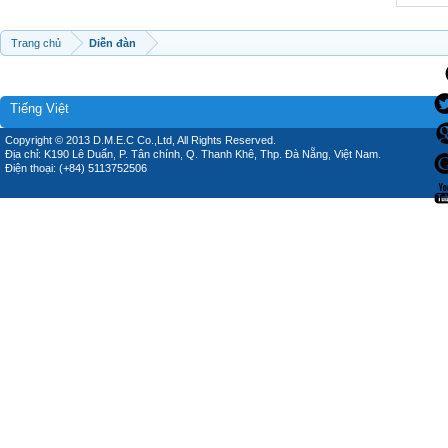
Trang chủ
Diễn đàn
Tiếng Việt
Copyright © 2013 D.M.E.C Co.,Ltd, All Rights Reserved.
Địa chỉ: K190 Lê Duẩn, P. Tân chính, Q. Thanh Khê, Thp. Đà Nẵng, Việt Nam.
Điện thoại: (+84) 5113752506