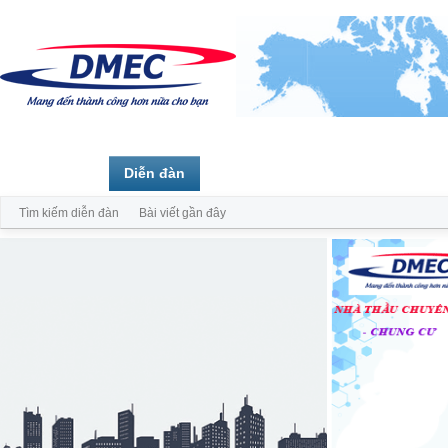
Trang chủ
Diễn đàn
Thành viên
Tìm kiếm diễn đàn
Bài viết gần đây