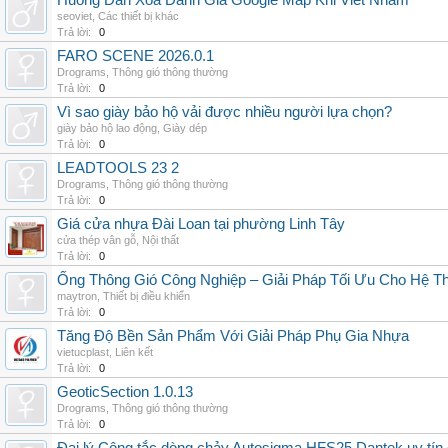
Huong Dan Xoa Danh Gia Google Map Khi Viet Nham
seoviet
,
Các thiết bị khác
Trả lời:
0
FARO SCENE 2026.0.1
Drograms
,
Thông gió thông thường
Trả lời:
0
Vì sao giày bảo hộ vải được nhiều người lựa chọn?
giày bảo hộ lao động
,
Giày dép
Trả lời:
0
LEADTOOLS 23 2
Drograms
,
Thông gió thông thường
Trả lời:
0
Giá cửa nhựa Đài Loan tại phường Linh Tây
cửa thép vân gỗ
,
Nội thất
Trả lời:
0
Ống Thông Gió Công Nghiệp – Giải Pháp Tối Ưu Cho Hệ 
maytron
,
Thiết bị điều khiển
Trả lời:
0
Tăng Độ Bền Sản Phẩm Với Giải Pháp Phụ Gia Nhựa
vietucplast
,
Liên kết
Trả lời:
0
GeoticSection 1.0.13
Drograms
,
Thông gió thông thường
Trả lời:
0