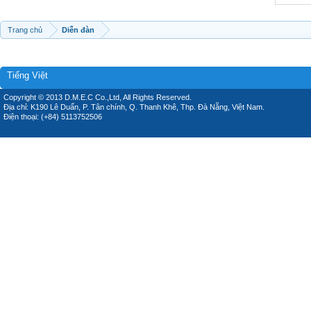
Trang chủ
Diễn đàn
Tiếng Việt
Copyright © 2013 D.M.E.C Co.,Ltd, All Rights Reserved.
Địa chỉ: K190 Lê Duẩn, P. Tân chính, Q. Thanh Khê, Thp. Đà Nẵng, Việt Nam.
Điện thoại: (+84) 5113752506