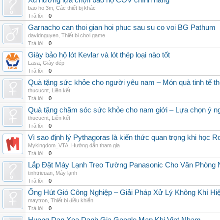
Xu hướng lựa chọn bảo hộ COV chính hãng
bao ho 3m
,
Các thiết bị khác
Trả lời:
0
Garnacho can thoi gian hoi phuc sau su co voi BG Pathum
davidnguyen
,
Thiết bị chơi game
Trả lời:
0
Giày bảo hộ lót Kevlar và lót thép loại nào tốt
Lasa
,
Giày dép
Trả lời:
0
Quà tặng sức khỏe cho người yêu nam – Món quà tinh tế th
thucucnt
,
Liên kết
Trả lời:
0
Quà tặng chăm sóc sức khỏe cho nam giới – Lựa chọn ý ngh
thucucnt
,
Liên kết
Trả lời:
0
Vì sao định lý Pythagoras là kiến thức quan trọng khi học R
Mykingdom_VTA
,
Hướng dẫn tham gia
Trả lời:
0
Lắp Đặt Máy Lạnh Treo Tường Panasonic Cho Văn Phòng 
tinhtrieuan
,
Máy lạnh
Trả lời:
0
Ống Hút Gió Công Nghiệp – Giải Pháp Xử Lý Không Khí H
maytron
,
Thiết bị điều khiển
Trả lời:
0