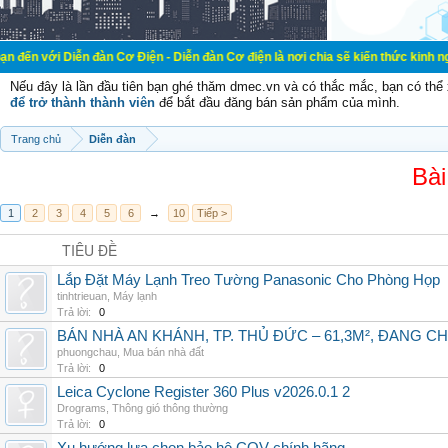
ễn đàn Cơ Điện - Diễn đàn Cơ điện là nơi chia sẽ kiến thức kinh nghiệm trong l
Nếu đây là lần đầu tiên bạn ghé thăm dmec.vn và có thắc mắc, bạn có th
để trở thành thành viên
để bắt đầu đăng bán sản phẩm của mình.
Trang chủ
Diễn đàn
Bài
1
2
3
4
5
6
→
10
Tiếp >
TIÊU ĐỀ
Lắp Đặt Máy Lạnh Treo Tường Panasonic Cho Phòng Họp
tinhtrieuan
,
Máy lạnh
Trả lời:
0
BÁN NHÀ AN KHÁNH, TP. THỦ ĐỨC – 61,3M², ĐANG CH
phuongchau
,
Mua bán nhà đất
Trả lời:
0
Leica Cyclone Register 360 Plus v2026.0.1 2
Drograms
,
Thông gió thông thường
Trả lời:
0