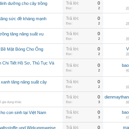
Trả lời:
0
 dinh dưỡng cho cây trồng
Đọc:
2
20
Trả lời:
0
g tăng sức đề kháng mạnh
Đọc:
2
28
Trả lời:
0
trồng tăng năng suất vụ
Đọc:
2
35
Trả lời:
0
V
g Bề Mặt Bóng Cho Ống
Đọc:
2
35
 Chi Tiết Hồ Sơ, Thủ Tục Và
Trả lời:
0
bao
Đọc:
2
40
Trả lời:
0
o xanh tăng năng suất cây
Đọc:
2
42
Trả lời:
0
dienmaythan
ồ gia dụng khác
Đọc:
3
46
Trả lời:
0
bao
ho con sinh tại Việt Nam
Đọc:
3
47
Trả lời:
0
ma
nhaltsstoffe und Wirkungsweise