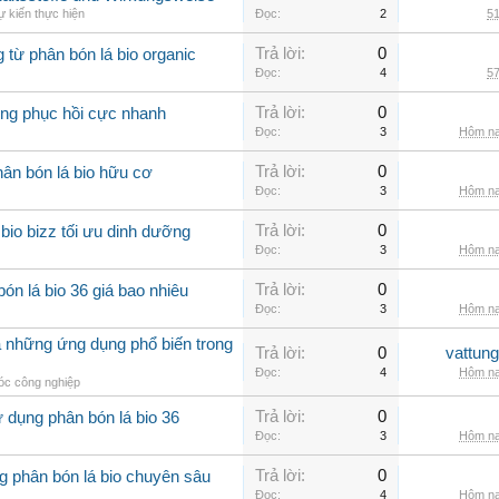
 kiến thực hiện
Đọc:
2
51
Trả lời:
0
g từ phân bón lá bio organic
Đọc:
4
57
Trả lời:
0
rồng phục hồi cực nhanh
Đọc:
3
Hôm na
Trả lời:
0
ân bón lá bio hữu cơ
Đọc:
3
Hôm na
Trả lời:
0
io bizz tối ưu dinh dưỡng
Đọc:
3
Hôm na
Trả lời:
0
ón lá bio 36 giá bao nhiêu
Đọc:
3
Hôm na
à những ứng dụng phổ biến trong
Trả lời:
0
vattun
Đọc:
4
Hôm na
c công nghiệp
Trả lời:
0
 dụng phân bón lá bio 36
Đọc:
3
Hôm na
Trả lời:
0
g phân bón lá bio chuyên sâu
Đọc:
4
Hôm na