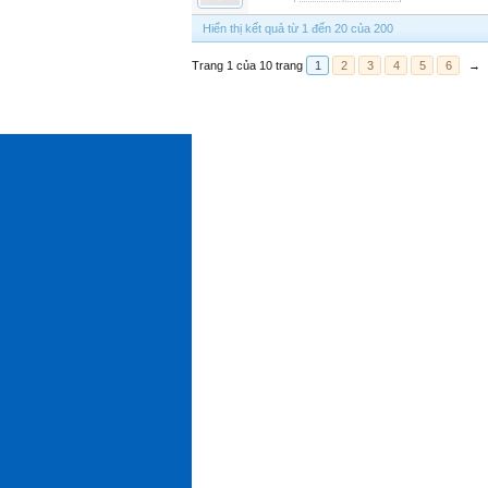
Hiển thị kết quả từ 1 đến 20 của 200
Trang 1 của 10 trang
1
2
3
4
5
6
→