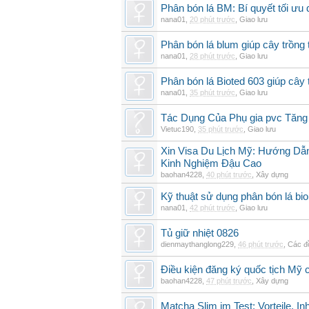
Phân bón lá BM: Bí quyết tối ưu
nana01
,
20 phút trước
,
Giao lưu
Phân bón lá blum giúp cây trồn
nana01
,
28 phút trước
,
Giao lưu
Phân bón lá Bioted 603 giúp cây 
nana01
,
35 phút trước
,
Giao lưu
Tác Dụng Của Phụ gia pvc Tăn
Vietuc190
,
35 phút trước
,
Giao lưu
Xin Visa Du Lịch Mỹ: Hướng Dẫn
Kinh Nghiệm Đậu Cao
baohan4228
,
40 phút trước
,
Xây dựng
Kỹ thuật sử dụng phân bón lá bi
nana01
,
42 phút trước
,
Giao lưu
Tủ giữ nhiệt 0826
dienmaythanglong229
,
46 phút trước
,
Các đ
Điều kiện đăng ký quốc tịch Mỹ c
baohan4228
,
47 phút trước
,
Xây dựng
Matcha Slim im Test: Vorteile, I