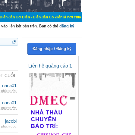
n - Diễn đàn Cơ điện là nơi chia sẽ kiến thức kinh nghiệm trong lãnh vực cơ đ
vào liên kết bên trên. Bạn có thể
đăng ký
Đăng nhập / Đăng ký
Liên hệ quảng cáo 1
ẾT CUỐI
nana01
 phút trước
nana01
 phút trước
jacobi
 phút trước