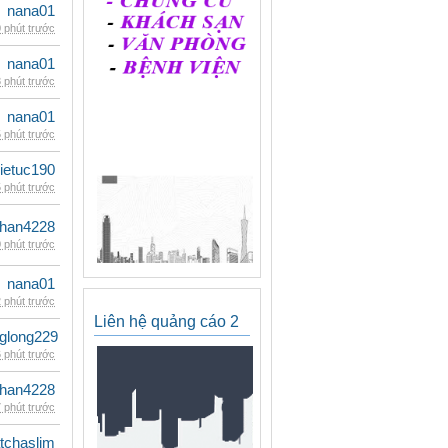
nana01
 phút trước
nana01
 phút trước
nana01
 phút trước
ietuc190
 phút trước
han4228
 phút trước
nana01
 phút trước
Liên hệ quảng cáo 2
glong229
 phút trước
han4228
 phút trước
tchaslim