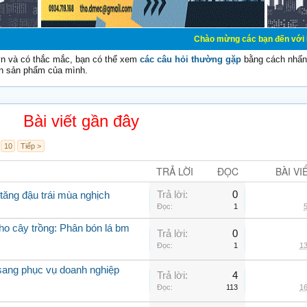
Chào mừng các bạn đến với Diễn đàn Cơ Điệ
vn và có thắc mắc, bạn có thể xem
các câu hỏi thường gặp
bằng cách nhấn 
n sản phẩm của mình.
Bài viết gần đây
10
Tiếp >
TRẢ LỜI
ĐỌC
BÀI VI
Trả lời:
0
tăng đậu trái mùa nghịch
Đọc:
1
5
cho cây trồng: Phân bón lá bm
Trả lời:
0
Đọc:
1
13
 sang phục vụ doanh nghiệp
Trả lời:
4
Đọc:
113
16