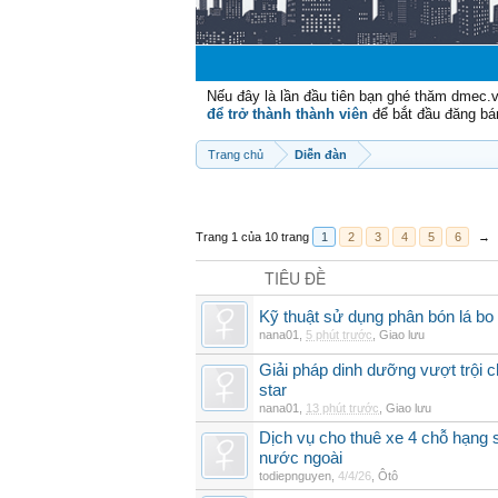
Nếu đây là lần đầu tiên bạn ghé thăm dmec.
để trở thành thành viên
để bắt đầu đăng bá
Trang chủ
Diễn đàn
Trang 1 của 10 trang
1
2
3
4
5
6
→
TIÊU ĐỀ
Kỹ thuật sử dụng phân bón lá bo 
nana01
,
5 phút trước
,
Giao lưu
Giải pháp dinh dưỡng vượt trội 
star
nana01
,
13 phút trước
,
Giao lưu
Dịch vụ cho thuê xe 4 chỗ hạng
nước ngoài
todiepnguyen
,
4/4/26
,
Ôtô