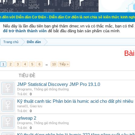
đàn Cơ Điện - Diễn đàn Cơ điện là nơi chia sẽ kiến thức kinh nghiệm trong lãn
Nếu đây là lần đầu tiên bạn ghé thăm dmec.vn và có thắc mắc, bạn có th
để trở thành thành viên
để bắt đầu đăng bán sản phẩm của mình.
Trang chủ
Diễn đàn
Bài
1
2
3
4
5
6
→
10
Tiếp >
TIÊU ĐỀ
JMP Statistical Discovery JMP Pro 19.1.0
Drograms
,
Thông gió thông thường
Trả lời:
0
Kỹ thuật canh tác Phân bón lá humic acid cho đất phì nhiêu
nana01
,
Giao lưu
Trả lời:
0
grlweap 2
Drograms
,
Thông gió thông thường
Trả lời:
0