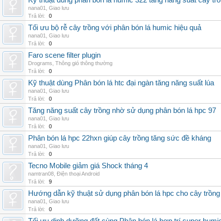
Kỹ thuật dùng phân bón lá humic 322 tăng năng suất cây tr
nana01
,
Giao lưu
Trả lời:
0
Tối ưu bộ rễ cây trồng với phân bón lá humic hiệu quả
nana01
,
Giao lưu
Trả lời:
0
Faro scene filter plugin
Drograms
,
Thông gió thông thường
Trả lời:
0
Kỹ thuật dùng Phân bón lá htc đại ngàn tăng năng suất lúa
nana01
,
Giao lưu
Trả lời:
0
Tăng năng suất cây trồng nhờ sử dụng phân bón lá hpc 97
nana01
,
Giao lưu
Trả lời:
0
Phân bón lá hpc 22hxn giúp cây trồng tăng sức đề kháng
nana01
,
Giao lưu
Trả lời:
0
Tecno Mobile giảm giá Shock tháng 4
namtran08
,
Điện thoại Android
Trả lời:
9
Hướng dẫn kỹ thuật sử dụng phân bón lá hpc cho cây trồng
nana01
,
Giao lưu
Trả lời:
0