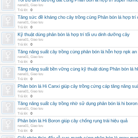
Tối ưu dinh dưỡng đất cùng Phân bón lá hợp trí super humi
nana01
,
Giao lưu
Trả lời:
0
Tăng sức đề kháng cho cây trồng cùng Phân bón lá hợp trí 
nana01
,
Giao lưu
Trả lời:
0
Kỹ thuật dùng phân bón lá hợp trí tối ưu dinh dưỡng cây
nana01
,
Giao lưu
Trả lời:
0
Tăng năng suất cây trồng cùng phân bón lá hỗn hợp npk an
nana01
,
Giao lưu
Trả lời:
0
Tăng năng suất bền vững cùng kỹ thuật dùng Phân bón lá h
nana01
,
Giao lưu
Trả lời:
0
Phân bón lá Hi Canxi giúp cây trồng cứng cáp tăng năng su
nana01
,
Giao lưu
Trả lời:
0
Tăng năng suất cây trồng nhờ sử dụng phân bón lá hi boron
nana01
,
Giao lưu
Trả lời:
0
Phân bón lá Hi Boron giúp cây chống rụng trái hiệu quả
nana01
,
Giao lưu
Trả lời:
0