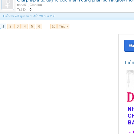
Giải pháp thúc đẩy rễ cực mạnh cùng phân bón lá grow mo
nana01
,
Giao lưu
Trả lời:
0
Hiển thị kết quả từ 1 đến 20 của 200
1
2
3
4
5
6
→
10
Tiếp >
Đă
Liê