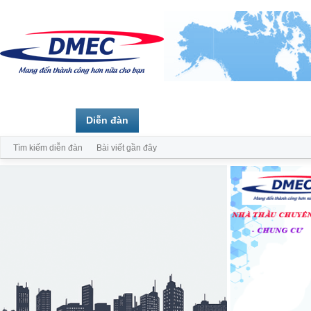
Trang chủ
Diễn đàn
Thành viên
Tìm kiếm diễn đàn
Bài viết gần đây