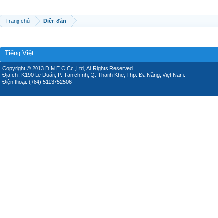
Trang chủ
Diễn đàn
Tiếng Việt
Copyright © 2013 D.M.E.C Co.,Ltd, All Rights Reserved.
Địa chỉ: K190 Lê Duẩn, P. Tân chính, Q. Thanh Khê, Thp. Đà Nẵng, Việt Nam.
Điện thoại: (+84) 5113752506