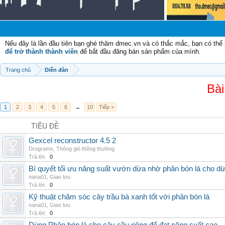
Nếu đây là lần đầu tiên bạn ghé thăm dmec.vn và có thắc mắc, bạn có th
để trở thành thành viên
để bắt đầu đăng bán sản phẩm của mình.
Trang chủ
Diễn đàn
Bài
1
2
3
4
5
6
→
10
Tiếp >
TIÊU ĐỀ
Gexcel reconstructor 4.5 2
Drograms
,
Thông gió thông thường
Trả lời:
0
Bí quyết tối ưu năng suất vườn dừa nhờ phân bón lá cho d
nana01
,
Giao lưu
Trả lời:
0
Kỹ thuật chăm sóc cây trầu bà xanh tốt với phân bón lá
nana01
,
Giao lưu
Trả lời:
0