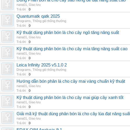
Dùng Phân bón lá cho cây sầu riêng để đạt năng suất cao
nana01
,
Giao lưu
Trả lời:
0
Quantumatk qatk 2025
Drograms
,
Thông gió thông thường
Trả lời:
0
Kỹ thuật dùng phân bón lá cho cây ngô tăng năng suất
nana01
,
Giao lưu
Trả lời:
0
Kỹ thuật dùng phân bón lá cho cây mía tăng năng suất cao
nana01
,
Giao lưu
Trả lời:
0
Leica Infinity 2025 v5.1.0 2
Drograms
,
Thông gió thông thường
Trả lời:
0
Hướng dẫn bón phân lá cho cây mai vàng chuẩn kỹ thuật
nana01
,
Giao lưu
Trả lời:
0
Kỹ thuật dùng phân bón lá cho cây mai giúp cây xanh tốt
nana01
,
Giao lưu
Trả lời:
0
Giải mã kỹ thuật dùng phân bón lá cho cây lúa đạt năng suấ
nana01
,
Giao lưu
Trả lời:
0