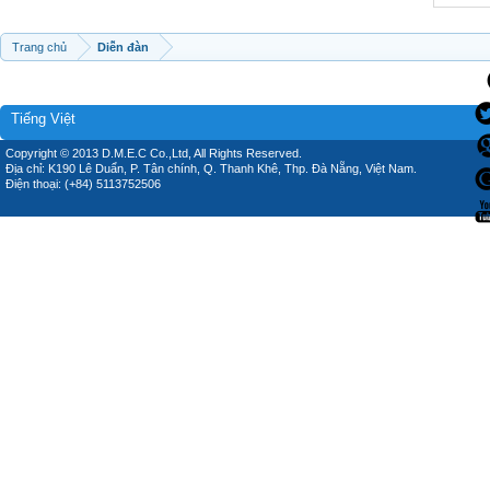
Trang chủ
Diễn đàn
Tiếng Việt
Copyright © 2013 D.M.E.C Co.,Ltd, All Rights Reserved.
Địa chỉ: K190 Lê Duẩn, P. Tân chính, Q. Thanh Khê, Thp. Đà Nẵng, Việt Nam.
Điện thoại: (+84) 5113752506