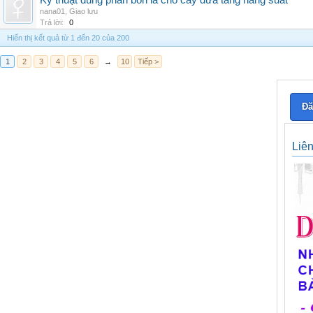
Kỹ thuật dùng phân bón lá cho cây dừa tăng năng suất
nana01
,
Giao lưu
Trả lời:
0
Hiển thị kết quả từ 1 đến 20 của 200
1
2
3
4
5
6
→
10
Tiếp >
Đă
Liê