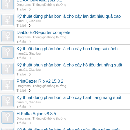
EDAX OIM Analysis 9.1
Drograms
,
Thông gió thông thường
Trả lời:
0
Kỹ thuật dùng phân bón lá cho cây lan đạt hiệu quả cao
nana01
,
Giao lưu
Trả lời:
0
Diablo EZReporter complete
Drograms
,
Thông gió thông thường
Trả lời:
0
Kỹ thuật dùng phân bón lá cho cây hoa hồng sai cách
nana01
,
Giao lưu
Trả lời:
0
Kỹ thuật phun phân bón lá cho cây hồ tiêu đạt năng suất
nana01
,
Giao lưu
Trả lời:
0
PrintGazer Rip v2.15.3 2
Drograms
,
Thông gió thông thường
Trả lời:
0
Kỹ thuật dùng phân bón lá cho cây hành tăng năng suất
nana01
,
Giao lưu
Trả lời:
0
H.Kalka Aqion v8.8.5
Drograms
,
Thông gió thông thường
Trả lời:
0