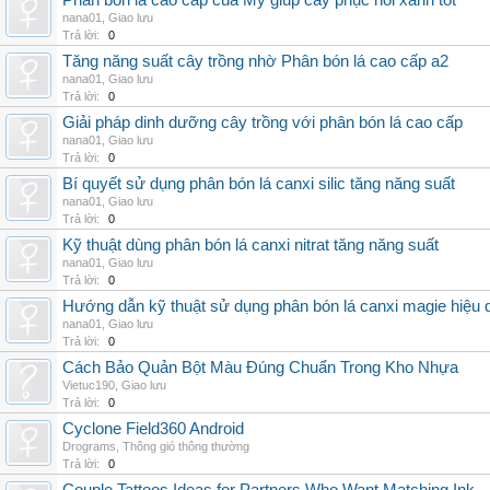
Phân bón lá cao cấp của Mỹ giúp cây phục hồi xanh tốt
nana01
,
Giao lưu
Trả lời:
0
Tăng năng suất cây trồng nhờ Phân bón lá cao cấp a2
nana01
,
Giao lưu
Trả lời:
0
Giải pháp dinh dưỡng cây trồng với phân bón lá cao cấp
nana01
,
Giao lưu
Trả lời:
0
Bí quyết sử dụng phân bón lá canxi silic tăng năng suất
nana01
,
Giao lưu
Trả lời:
0
Kỹ thuật dùng phân bón lá canxi nitrat tăng năng suất
nana01
,
Giao lưu
Trả lời:
0
Hướng dẫn kỹ thuật sử dụng phân bón lá canxi magie hiệu 
nana01
,
Giao lưu
Trả lời:
0
Cách Bảo Quản Bột Màu Đúng Chuẩn Trong Kho Nhựa
Vietuc190
,
Giao lưu
Trả lời:
0
Cyclone Field360 Android
Drograms
,
Thông gió thông thường
Trả lời:
0