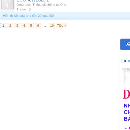
ECU Test 2023.1
Drograms
,
Thông gió thông thường
Trả lời:
0
Hiển thị kết quả từ 1 đến 20 của 200
1
2
3
4
5
6
→
10
Tiếp >
Đă
Liê