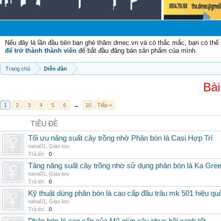
C
Nếu đây là lần đầu tiên bạn ghé thăm dmec.vn và có thắc mắc, bạn có th
để trở thành thành viên
để bắt đầu đăng bán sản phẩm của mình.
Trang chủ
Diễn đàn
Bài
1
2
3
4
5
6
→
10
Tiếp >
TIÊU ĐỀ
Tối ưu năng suất cây trồng nhờ Phân bón lá Casi Hợp Trí
nana01
,
Giao lưu
Trả lời:
0
Tăng năng suất cây trồng nhờ sử dụng phân bón lá Ka Gre
nana01
,
Giao lưu
Trả lời:
0
Kỹ thuật dùng phân bón lá cao cấp đầu trâu mk 501 hiệu qu
nana01
,
Giao lưu
Trả lời:
0