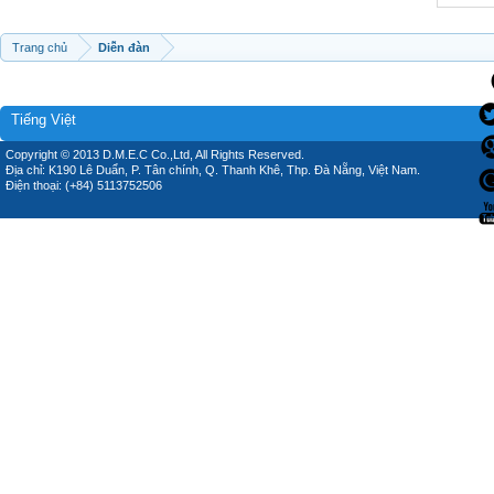
Trang chủ
Diễn đàn
Tiếng Việt
Copyright © 2013 D.M.E.C Co.,Ltd, All Rights Reserved.
Địa chỉ: K190 Lê Duẩn, P. Tân chính, Q. Thanh Khê, Thp. Đà Nẵng, Việt Nam.
Điện thoại: (+84) 5113752506