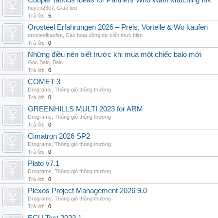
Couple Tattoos Ideas for Partners Who Want Matching Ink
huyen2307
,
Giao lưu
Trả lời:
5
Orosteel Erfahrungen 2026 – Preis, Vorteile & Wo kaufen
orosteelkaufen
,
Các hoạt động dự kiến thực hiện
Trả lời:
0
Những điều nên biết trước khi mua một chiếc balo mới
Góc Balo
,
Balo
Trả lời:
0
COMET 3
Drograms
,
Thông gió thông thường
Trả lời:
0
GREENHILLS MULTI 2023 for ARM
Drograms
,
Thông gió thông thường
Trả lời:
0
Cimatron 2026 SP2
Drograms
,
Thông gió thông thường
Trả lời:
0
Plato v7.1
Drograms
,
Thông gió thông thường
Trả lời:
0
Plexos Project Management 2026 9.0
Drograms
,
Thông gió thông thường
Trả lời:
0