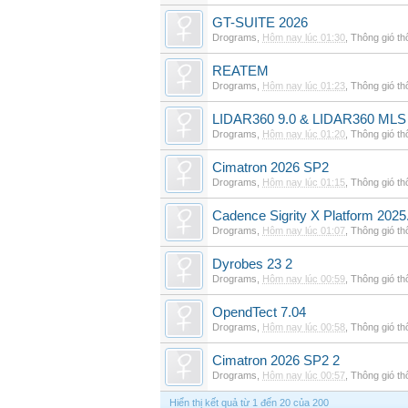
GT-SUITE 2026
Drograms
,
Hôm nay lúc 01:30
,
Thông gió t
REATEM
Drograms
,
Hôm nay lúc 01:23
,
Thông gió t
LIDAR360 9.0 & LIDAR360 MLS 
Drograms
,
Hôm nay lúc 01:20
,
Thông gió t
Cimatron 2026 SP2
Drograms
,
Hôm nay lúc 01:15
,
Thông gió t
Cadence Sigrity X Platform 2025
Drograms
,
Hôm nay lúc 01:07
,
Thông gió t
Dyrobes 23 2
Drograms
,
Hôm nay lúc 00:59
,
Thông gió t
OpendTect 7.04
Drograms
,
Hôm nay lúc 00:58
,
Thông gió t
Cimatron 2026 SP2 2
Drograms
,
Hôm nay lúc 00:57
,
Thông gió t
Hiển thị kết quả từ 1 đến 20 của 200