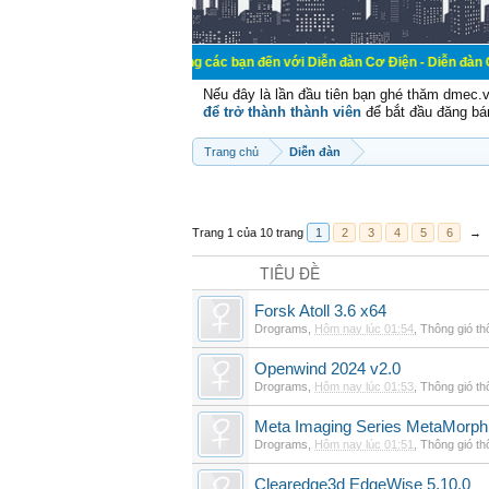
Chào mừng các bạn đến với Diễn đàn Cơ Điện - Diễn đàn Cơ điện là nơi 
Nếu đây là lần đầu tiên bạn ghé thăm dmec.
để trở thành thành viên
để bắt đầu đăng bá
Trang chủ
Diễn đàn
Trang 1 của 10 trang
1
2
3
4
5
6
→
TIÊU ĐỀ
Forsk Atoll 3.6 x64
Drograms
,
Hôm nay lúc 01:54
,
Thông gió t
Openwind 2024 v2.0
Drograms
,
Hôm nay lúc 01:53
,
Thông gió t
Meta Imaging Series MetaMorph
Drograms
,
Hôm nay lúc 01:51
,
Thông gió t
Clearedge3d EdgeWise 5.10.0