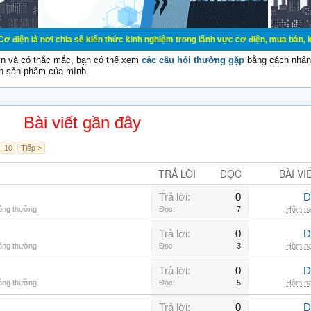
chia sẽ kiến thức kinh nghiệm trong lãnh vực cơ điện, mua bán, ký gửi, cho thu
vn và có thắc mắc, bạn có thể xem
các câu hỏi thường gặp
bằng cách nhấn 
n sản phẩm của mình.
Bài viết gần đây
10
Tiếp >
TRẢ LỜI
ĐỌC
BÀI VI
Trả lời:
0
D
hông thường
Đọc:
7
Hôm na
Trả lời:
0
D
hông thường
Đọc:
3
Hôm na
Trả lời:
0
D
hông thường
Đọc:
5
Hôm na
Trả lời:
0
D