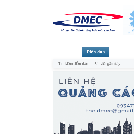
Trang chủ
Diễn đàn
Thành vi
Tìm kiếm diễn đàn
Bài viết gần đây