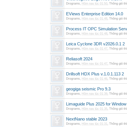
Drograms
,
Hôm nay lúc 01:50
,
Thông gió t
EViews Enterprise Edition 14.0
Drograms
,
Hôm nay lúc 01:48
,
Thông gió t
Process IT OPC Simulation Serv
Drograms
,
Hôm nay lúc 01:48
,
Thông gió t
Leica Cyclone 3DR v2026.0.1 2
Drograms
,
Hôm nay lúc 01:47
,
Thông gió t
Reliasoft 2024
Drograms
,
Hôm nay lúc 01:47
,
Thông gió t
Drillsoft HDX Plus v.1.0.1.113 2
Drograms
,
Hôm nay lúc 01:46
,
Thông gió t
geogiga seismic Pro 9.3
Drograms
,
Hôm nay lúc 01:39
,
Thông gió t
Limaguide Plus 2025 for Window
Drograms
,
Hôm nay lúc 01:35
,
Thông gió t
NextNano stable 2023
Drograms
,
Hôm nay lúc 01:31
,
Thông gió t