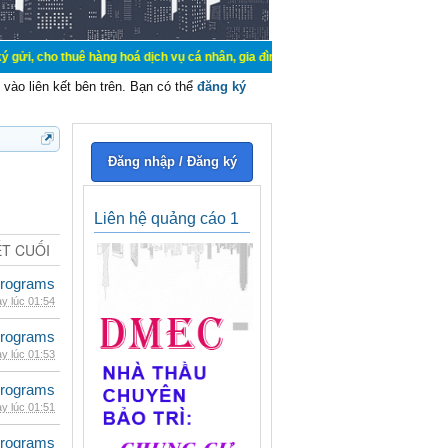
ê hàng hoá dịch vụ cá nhân, gia đình. Mua bán, ký gửi, cho thuê thiết bị hệ t
vào liên kết bên trên. Bạn có thể
đăng ký
Đăng nhập / Đăng ký
Liên hệ quảng cáo 1
ẾT CUỐI
rograms
y lúc 01:54
rograms
y lúc 01:53
rograms
y lúc 01:51
rograms