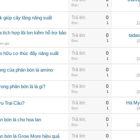
Đọc:
1
7
Trả lời:
0
k giúp cây tăng năng suất
Đọc:
1
12
ích hợp lõi Ion kiềm hỗ trợ bảo
Trả lời:
0
tadas
Đọc:
1
15
am gia
Trả lời:
0
o hữu cơ thúc đẩy năng suất
Đọc:
1
19
Trả lời:
0
ụng của phân bón lá amino
Đọc:
1
25
Trả lời:
0
rong phân bón lá là gì?
Đọc:
1
33
Trả lời:
0
Hà My
u Trại Câu?
Đọc:
1
34
Trả lời:
0
n bón lá cho hoa lan
Đọc:
1
41
Trả lời:
0
n bón lá Grow More hiệu quả