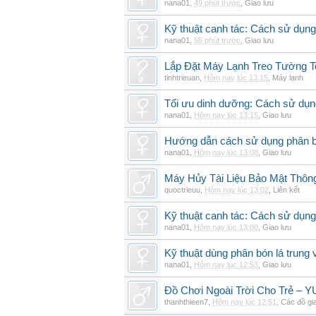
nana01
,
49 phút trước
,
Giao lưu
Kỹ thuật canh tác: Cách sử dụng
nana01
,
55 phút trước
,
Giao lưu
Lắp Đặt Máy Lạnh Treo Tường 
tinhtrieuan
,
Hôm nay lúc 13:15
,
Máy lạnh
Tối ưu dinh dưỡng: Cách sử dụng
nana01
,
Hôm nay lúc 13:15
,
Giao lưu
Hướng dẫn cách sử dụng phân bó
nana01
,
Hôm nay lúc 13:08
,
Giao lưu
Máy Hủy Tài Liệu Bảo Mật Thôn
quoctrieuu
,
Hôm nay lúc 13:02
,
Liên kết
Kỹ thuật canh tác: Cách sử dụng
nana01
,
Hôm nay lúc 13:00
,
Giao lưu
Kỹ thuật dùng phân bón lá trung 
nana01
,
Hôm nay lúc 12:53
,
Giao lưu
Đồ Chơi Ngoài Trời Cho Trẻ –
thanhthieen7
,
Hôm nay lúc 12:51
,
Các đồ gi