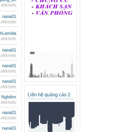
 phút trước
nana01
 phút trước
hi.amida
 phút trước
nana01
 phút trước
nana01
 phút trước
nana01
 phút trước
Liên hệ quảng cáo 2
 Nghiêm
 phút trước
nana01
 phút trước
nana01