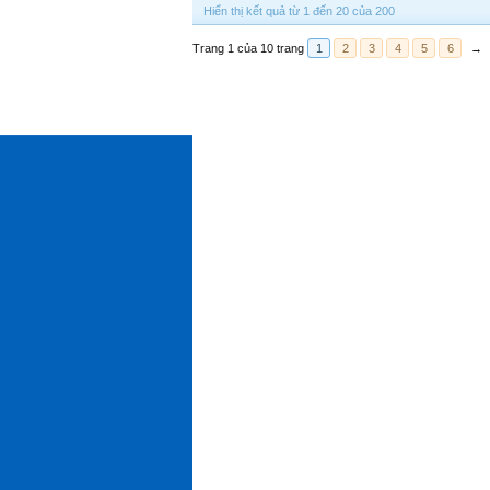
Hiển thị kết quả từ 1 đến 20 của 200
Trang 1 của 10 trang
1
2
3
4
5
6
→