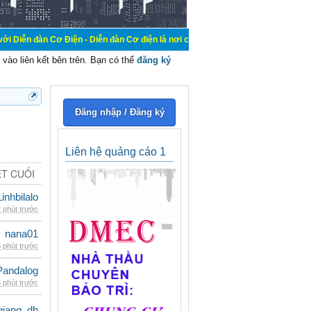
 Điện - Diễn đàn Cơ điện là nơi chia sẽ kiến thức kinh nghiệm trong lãnh vực 
vào liên kết bên trên. Bạn có thể
đăng ký
Đăng nhập / Đăng ký
Liên hệ quảng cáo 1
ẾT CUỐI
Linhbilalo
 phút trước
nana01
 phút trước
Pandalog
 phút trước
giang_dh