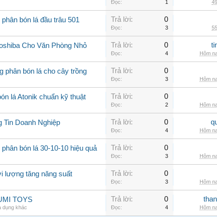
Đọc:
1
49
Trả lời:
0
 phân bón lá đầu trâu 501
Đọc:
3
55
Trả lời:
0
t
Toshiba Cho Văn Phòng Nhỏ
Đọc:
4
Hôm na
Trả lời:
0
 phân bón lá cho cây trồng
Đọc:
3
Hôm na
Trả lời:
0
n lá Atonik chuẩn kỹ thuật
Đọc:
2
Hôm na
Trả lời:
0
q
g Tin Doanh Nghiệp
Đọc:
4
Hôm na
Trả lời:
0
 phân bón lá 30-10-10 hiệu quả
Đọc:
3
Hôm na
Trả lời:
0
vi lượng tăng năng suất
Đọc:
3
Hôm na
Trả lời:
0
than
 YUMI TOYS
a dụng khác
Đọc:
4
Hôm na