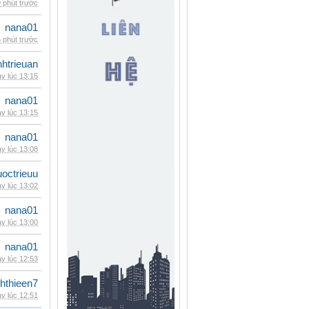
 phút trước
nana01
 phút trước
inhtrieuan
y lúc 13:15
nana01
y lúc 13:15
nana01
y lúc 13:08
uoctrieuu
y lúc 13:02
nana01
y lúc 13:00
nana01
y lúc 12:53
hthieen7
y lúc 12:51