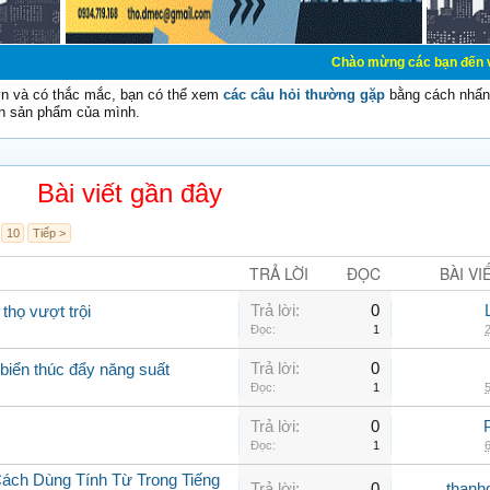
Chào mừng các bạn đến với Diễn đàn Cơ
vn và có thắc mắc, bạn có thể xem
các câu hỏi thường gặp
bằng cách nhấn 
n sản phẩm của mình.
Bài viết gần đây
10
Tiếp >
TRẢ LỜI
ĐỌC
BÀI VI
Trả lời:
0
thọ vượt trội
Đọc:
1
2
Trả lời:
0
biển thúc đẩy năng suất
Đọc:
1
5
Trả lời:
0
Đọc:
1
6
Cách Dùng Tính Từ Trong Tiếng
Trả lời:
0
thanh