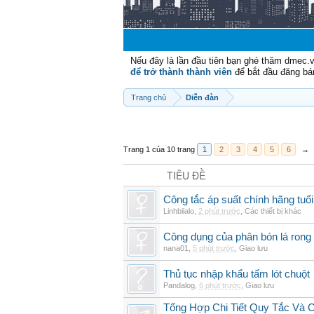
Nếu đây là lần đầu tiên bạn ghé thăm dmec.
để trở thành thành viên
để bắt đầu đăng bá
Trang chủ
Diễn đàn
Trang 1 của 10 trang
1
2
3
4
5
6
→
TIÊU ĐỀ
Công tắc áp suất chính hãng tuổi 
Linhbilalo
,
2 phút trước
,
Các thiết bị khác
Công dụng của phân bón lá rong 
nana01
,
5 phút trước
,
Giao lưu
Thủ tục nhập khẩu tấm lót chuột
Pandalog
,
6 phút trước
,
Giao lưu
Tổng Hợp Chi Tiết Quy Tắc Và 