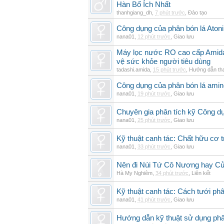
Hàn Bổ Ích Nhất
thanhgiang_dh
,
7 phút trước
,
Đào tạo
Công dụng của phân bón lá Atoni
nana01
,
12 phút trước
,
Giao lưu
Máy lọc nước RO cao cấp Amida t
vệ sức khỏe người tiêu dùng
tadashi.amida
,
15 phút trước
,
Hướng dẫn th
Công dụng của phân bón lá amin
nana01
,
19 phút trước
,
Giao lưu
Chuyên gia phân tích kỹ Công d
nana01
,
25 phút trước
,
Giao lưu
Kỹ thuật canh tác: Chất hữu cơ t
nana01
,
33 phút trước
,
Giao lưu
Nên đi Núi Tứ Cô Nương hay Cử
Hà My Nghiêm
,
34 phút trước
,
Liên kết
Kỹ thuật canh tác: Cách tưới phâ
nana01
,
41 phút trước
,
Giao lưu
Hướng dẫn kỹ thuật sử dụng phâ