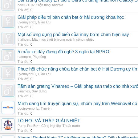
Samsung Galaxy Z Fold 8 Ultra có đáng mua hơn Galaxy S
hale121102
,
Điện thoại Android
Trả lời:
0
Giải pháp điều trị bàn chân bẹt ở hải dương khoa học
uyenuyen01
,
Giao lưu
Trả lời:
0
Một số ứng dụng phổ biến của máy bơm chìm hiện nay
thaihoan
,
Máy móc thiết bị trong ngành công nghiệp
Trả lời:
0
5 mẫu xe đẩy đựng đồ nghề 3 ngăn tại NPRO
namnpro
,
Phụ tùng
Trả lời:
0
Phục hồi chức năng chữa bàn chân bẹt ở Hải Dương uy tín
uyenuyen01
,
Giao lưu
Trả lời:
0
Tấm sàn grating Vinamex – Giải pháp sàn thép cho nhà xưở
vinamex
,
Xây dựng
Trả lời:
0
Mình đang tìm truyện quân sự, nhóm này trên Webnovel có
doctruyenonlz
,
Truyện
Trả lời:
0
LÒ HƠI VÀ THÁP GIẢI NHIỆT
Pump Pro Bơm Công Nghiệp
,
Thoát nước
Trả lời:
0