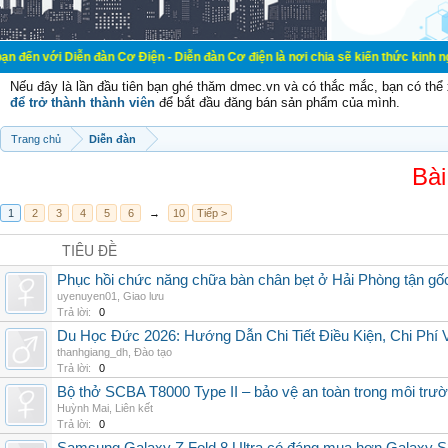
ễn đàn Cơ Điện - Diễn đàn Cơ điện là nơi chia sẽ kiến thức kinh nghiệm trong l
Nếu đây là lần đầu tiên bạn ghé thăm dmec.vn và có thắc mắc, bạn có th
để trở thành thành viên
để bắt đầu đăng bán sản phẩm của mình.
Trang chủ
Diễn đàn
Bài
1
2
3
4
5
6
→
10
Tiếp >
TIÊU ĐỀ
Phục hồi chức năng chữa bàn chân bẹt ở Hải Phòng tận gố
uyenuyen01
,
Giao lưu
Trả lời:
0
Du Học Đức 2026: Hướng Dẫn Chi Tiết Điều Kiện, Chi Phí
thanhgiang_dh
,
Đào tạo
Trả lời:
0
Bộ thở SCBA T8000 Type II – bảo vệ an toàn trong môi trườ
Huỳnh Mai
,
Liên kết
Trả lời:
0