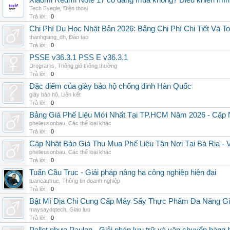
Xiaomi Redmi Note 17 có đáng mua không? Điều khiến mình 
Tech Eyegle
,
Điện thoại
Trả lời:
0
Chi Phí Du Học Nhật Bản 2026: Bảng Chi Phí Chi Tiết Và T
thanhgiang_dh
,
Đào tạo
Trả lời:
0
PSSE v36.3.1 PSS E v36.3.1
Drograms
,
Thông gió thông thường
Trả lời:
0
Đặc điểm của giày bảo hộ chống đinh Hàn Quốc
giày bảo hộ
,
Liên kết
Trả lời:
0
Bảng Giá Phế Liệu Mới Nhất Tại TP.HCM Năm 2026 - Cập 
phelieusonbau
,
Các thể loại khác
Trả lời:
0
Cập Nhật Báo Giá Thu Mua Phế Liệu Tận Nơi Tại Bà Rịa -
phelieusonbau
,
Các thể loại khác
Trả lời:
0
Tuấn Cầu Trục - Giải pháp nâng hạ công nghiệp hiện đại
tuancautruc
,
Thông tin doanh nghiệp
Trả lời:
0
Bật Mí Địa Chỉ Cung Cấp Máy Sấy Thực Phẩm Đa Năng G
maysaydqtech
,
Giao lưu
Trả lời:
0