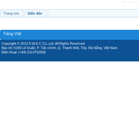
Trang chủ
Diễn đàn
Tiếng Việt
Copyright © 2013 D.M.E.C Co.,Ltd, All Rights Reserved.
Địa chỉ: K190 Lê Duẩn, P. Tân chính, Q. Thanh Khê, Thp. Đà Nẵng, Việt Nam.
Điện thoại: (+84) 5113752506