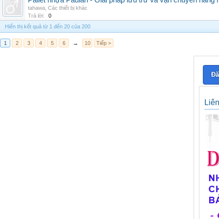
Pallet nhựa Paulan - Giải pháp lưu trữ và vận chuyển hàng
tahawa
,
Các thiết bị khác
Trả lời:
0
Hiển thị kết quả từ 1 đến 20 của 200
1
2
3
4
5
6
→
10
Tiếp >
Đă
Liê