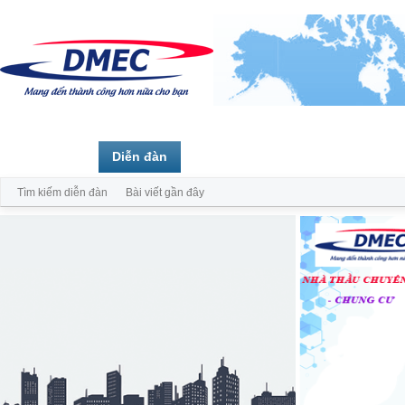
Trang chủ
Diễn đàn
Thành viên
Tìm kiếm diễn đàn
Bài viết gần đây