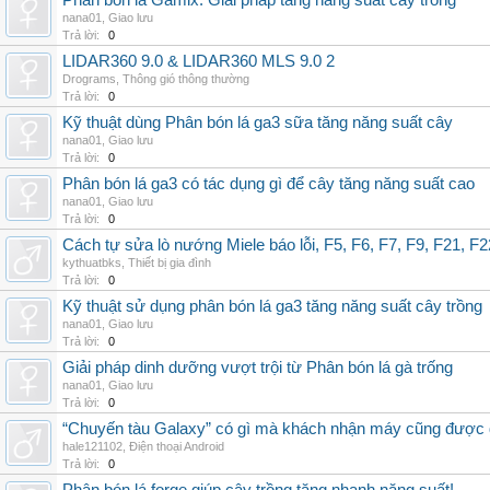
Phân bón lá Gamix: Giải pháp tăng năng suất cây trồng
nana01
,
Giao lưu
Trả lời:
0
LIDAR360 9.0 & LIDAR360 MLS 9.0 2
Drograms
,
Thông gió thông thường
Trả lời:
0
Kỹ thuật dùng Phân bón lá ga3 sữa tăng năng suất cây
nana01
,
Giao lưu
Trả lời:
0
Phân bón lá ga3 có tác dụng gì để cây tăng năng suất cao
nana01
,
Giao lưu
Trả lời:
0
Cách tự sửa lò nướng Miele báo lỗi, F5, F6, F7, F9, F21, F2
kythuatbks
,
Thiết bị gia đình
Trả lời:
0
Kỹ thuật sử dụng phân bón lá ga3 tăng năng suất cây trồng
nana01
,
Giao lưu
Trả lời:
0
Giải pháp dinh dưỡng vượt trội từ Phân bón lá gà trống
nana01
,
Giao lưu
Trả lời:
0
“Chuyến tàu Galaxy” có gì mà khách nhận máy cũng được đ
hale121102
,
Điện thoại Android
Trả lời:
0