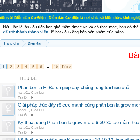
àn Cơ Điện - Diễn đàn Cơ điện là nơi chia sẽ kiến thức kinh nghiệm trong lãnh
Nếu đây là lần đầu tiên bạn ghé thăm dmec.vn và có thắc mắc, bạn có th
để trở thành thành viên
để bắt đầu đăng bán sản phẩm của mình.
Trang chủ
Diễn đàn
Bài
1
2
3
4
5
6
→
10
Tiếp >
TIÊU ĐỀ
Phân bón lá Hi Boron giúp cây chống rụng trái hiệu quả
nana01
,
Giao lưu
Trả lời:
0
Giải pháp thúc đẩy rễ cực mạnh cùng phân bón lá grow mo
nana01
,
Giao lưu
Trả lời:
0
Kỹ thuật dùng Phân bón lá grow more 6-30-30 tạo mầm hoa
nana01
,
Giao lưu
Trả lời:
0