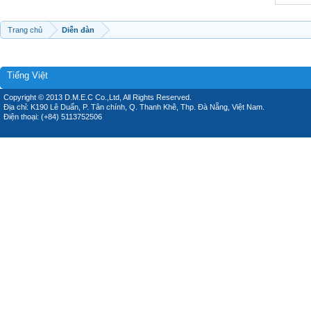
Trang chủ
Diễn đàn
Tiếng Việt
Copyright © 2013 D.M.E.C Co.,Ltd, All Rights Reserved.
Địa chỉ: K190 Lê Duẩn, P. Tân chính, Q. Thanh Khê, Thp. Đà Nẵng, Việt Nam.
Điện thoại: (+84) 5113752506