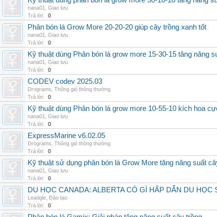
Kỹ thuật dùng phân bón lá grow more 30-10-10 tăng năng s
nana01
,
Giao lưu
Trả lời:
0
Phân bón lá Grow More 20-20-20 giúp cây trồng xanh tốt
nana01
,
Giao lưu
Trả lời:
0
Kỹ thuật dùng Phân bón lá grow more 15-30-15 tăng năng s
nana01
,
Giao lưu
Trả lời:
0
CODEV codev 2025.03
Drograms
,
Thông gió thông thường
Trả lời:
0
Kỹ thuật dùng Phân bón lá grow more 10-55-10 kích hoa cự
nana01
,
Giao lưu
Trả lời:
0
ExpressMarine v6.02.05
Drograms
,
Thông gió thông thường
Trả lời:
0
Kỹ thuật sử dụng phân bón lá Grow More tăng năng suất câ
nana01
,
Giao lưu
Trả lời:
0
DU HỌC CANADA: ALBERTA CÓ GÌ HẤP DẪN DU HỌC 
Leadgle
,
Đào tạo
Trả lời:
0