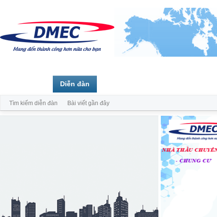
Trang chủ
Diễn đàn
Thành viên
Tìm kiếm diễn đàn
Bài viết gần đây