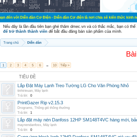
ễn đàn Cơ Điện - Diễn đàn Cơ điện là nơi chia sẽ kiến thức kinh nghiệm trong 
Nếu đây là lần đầu tiên bạn ghé thăm dmec.vn và có thắc mắc, bạn có th
để trở thành thành viên
để bắt đầu đăng bán sản phẩm của mình.
Trang chủ
Diễn đàn
Bài
1
2
3
4
5
6
→
10
Tiếp >
TIÊU ĐỀ
Lắp Đặt Máy Lạnh Treo Tường LG Cho Văn Phòng Nhỏ
tinhtrieuan
,
Máy lạnh
Trả lời:
0
PrintGazer Rip v2.15.3
Drograms
,
Thông gió thông thường
Trả lời:
1
Lắp đặt máy nén Danfoss 12HP SM148T4VC hàng mới, bảo 
maynendanfoss
,
Máy lạnh
Trả lời:
0