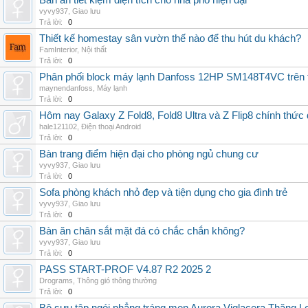
Bàn ăn tiết kiệm diện tích cho nhà phố hiện đại
vyvy937
,
Giao lưu
Trả lời:
0
Thiết kế homestay sân vườn thế nào để thu hút du khách?
FamInterior
,
Nội thất
Trả lời:
0
Phân phối block máy lạnh Danfoss 12HP SM148T4VC trên t
maynendanfoss
,
Máy lạnh
Trả lời:
0
Hôm nay Galaxy Z Fold8, Fold8 Ultra và Z Flip8 chính thức
hale121102
,
Điện thoại Android
Trả lời:
0
Bàn trang điểm hiện đại cho phòng ngủ chung cư
vyvy937
,
Giao lưu
Trả lời:
0
Sofa phòng khách nhỏ đẹp và tiện dụng cho gia đình trẻ
vyvy937
,
Giao lưu
Trả lời:
0
Bàn ăn chân sắt mặt đá có chắc chắn không?
vyvy937
,
Giao lưu
Trả lời:
0
PASS START-PROF V4.87 R2 2025 2
Drograms
,
Thông gió thông thường
Trả lời:
0