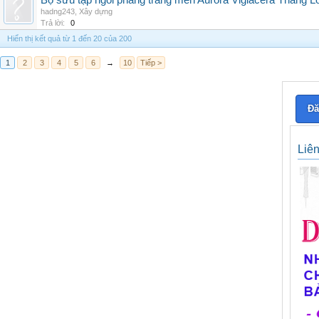
Bộ sưu tập ngói phẳng tráng men Aurora Viglacera Thăng L
hadng243
,
Xây dựng
Trả lời:
0
Hiển thị kết quả từ 1 đến 20 của 200
1
2
3
4
5
6
→
10
Tiếp >
Đă
Liê