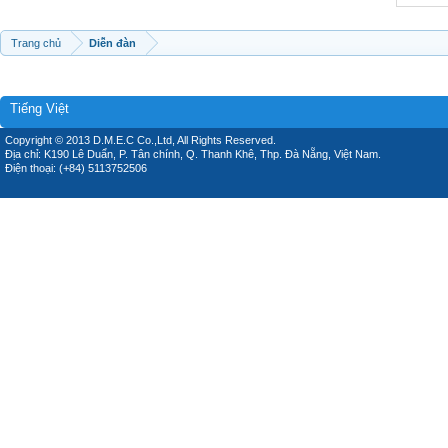
Trang chủ
Diễn đàn
Tiếng Việt
Copyright © 2013 D.M.E.C Co.,Ltd, All Rights Reserved.
Địa chỉ: K190 Lê Duẩn, P. Tân chính, Q. Thanh Khê, Thp. Đà Nẵng, Việt Nam.
Điện thoại: (+84) 5113752506