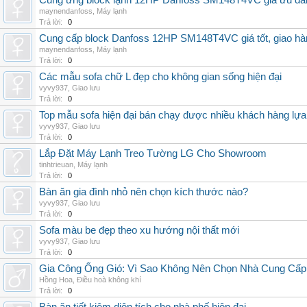
Cung ứng block lạnh 12HP Danfoss SM148T4VC giá ưu đãi, 
maynendanfoss
,
Máy lạnh
Trả lời:
0
Cung cấp block Danfoss 12HP SM148T4VC giá tốt, giao hàng
maynendanfoss
,
Máy lạnh
Trả lời:
0
Các mẫu sofa chữ L đẹp cho không gian sống hiện đại
vyvy937
,
Giao lưu
Trả lời:
0
Top mẫu sofa hiện đại bán chạy được nhiều khách hàng lự
vyvy937
,
Giao lưu
Trả lời:
0
Lắp Đặt Máy Lạnh Treo Tường LG Cho Showroom
tinhtrieuan
,
Máy lạnh
Trả lời:
0
Bàn ăn gia đình nhỏ nên chọn kích thước nào?
vyvy937
,
Giao lưu
Trả lời:
0
Sofa màu be đẹp theo xu hướng nội thất mới
vyvy937
,
Giao lưu
Trả lời:
0
Gia Công Ống Gió: Vì Sao Không Nên Chọn Nhà Cung Cấp
Hồng Hoa
,
Điều hoà không khí
Trả lời:
0