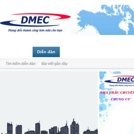
Trang chủ
Diễn đàn
Thành viên
Tìm kiếm diễn đàn
Bài viết gần đây