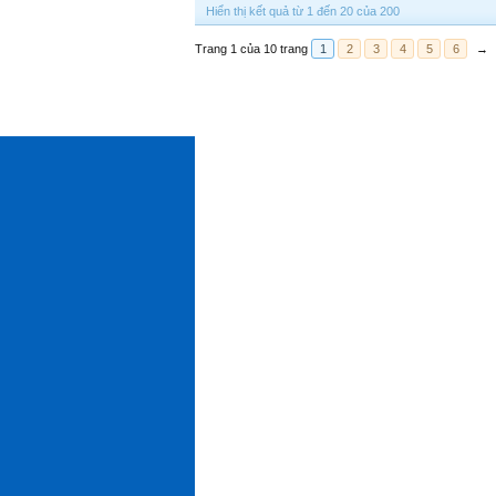
Hiển thị kết quả từ 1 đến 20 của 200
Trang 1 của 10 trang
1
2
3
4
5
6
→