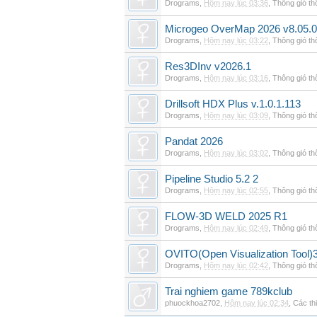
Drograms
,
Hôm nay lúc 03:36
,
Thông gió t
Microgeo OverMap 2026 v8.05.
Drograms
,
Hôm nay lúc 03:22
,
Thông gió t
Res3DInv v2026.1
Drograms
,
Hôm nay lúc 03:16
,
Thông gió t
Drillsoft HDX Plus v.1.0.1.113
Drograms
,
Hôm nay lúc 03:09
,
Thông gió t
Pandat 2026
Drograms
,
Hôm nay lúc 03:02
,
Thông gió t
Pipeline Studio 5.2 2
Drograms
,
Hôm nay lúc 02:55
,
Thông gió t
FLOW-3D WELD 2025 R1
Drograms
,
Hôm nay lúc 02:49
,
Thông gió t
OVITO(Open Visualization Tool)3
Drograms
,
Hôm nay lúc 02:42
,
Thông gió t
Trai nghiem game 789kclub
phuockhoa2702
,
Hôm nay lúc 02:34
,
Các thi