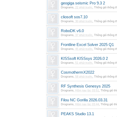
geogiga seismic Pro 9.3 2
Drograms
,
22 phút trước
,
Thông gió thông 
cliosoft sos7.10
Drograms
,
30 phút trước
,
Thông gió thông 
RoboDK v6.0
Drograms
,
37 phút trước
,
Thông gió thông 
Frontline Excel Solver 2025 Q1
Drograms
,
45 phút trước
,
Thông gió thông 
KISSsoft KISSsys 2026.0 2
Drograms
,
51 phút trước
,
Thông gió thông 
CosmothermX2022
Drograms
,
58 phút trước
,
Thông gió thông 
RF Synthesis Genesys 2025
Drograms
,
Hôm nay lúc 03:51
,
Thông gió t
Filou NC Gorilla 2026.03.31
Drograms
,
Hôm nay lúc 03:44
,
Thông gió t
PEAKS Studio 13.1