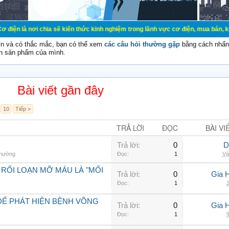
hia sẽ kiến thức kinh nghiệm trong lãnh vực cơ điện, mua bán, ký gửi, cho thu
vn và có thắc mắc, bạn có thể xem
các câu hỏi thường gặp
bằng cách nhấn 
n sản phẩm của mình.
Bài viết gần đây
10
Tiếp >
TRẢ LỜI
ĐỌC
BÀI VI
Trả lời:
0
D
thường
Đọc:
1
Và
 RỐI LOẠN MỠ MÁU LÀ "MỐI
Trả lời:
0
Gia 
Đọc:
1
2
ĐỂ PHÁT HIỆN BỆNH VÕNG
Trả lời:
0
Gia 
Đọc:
1
9