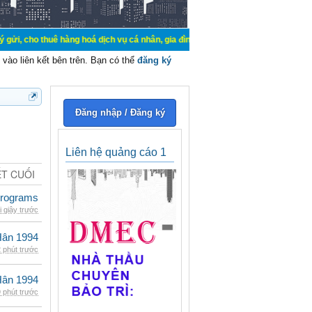
ê hàng hoá dịch vụ cá nhân, gia đình. Mua bán, ký gửi, cho thuê thiết bị hệ t
vào liên kết bên trên. Bạn có thể
đăng ký
Đăng nhập / Đăng ký
Liên hệ quảng cáo 1
ẾT CUỐI
rograms
i giây trước
Hân 1994
 phút trước
Hân 1994
 phút trước