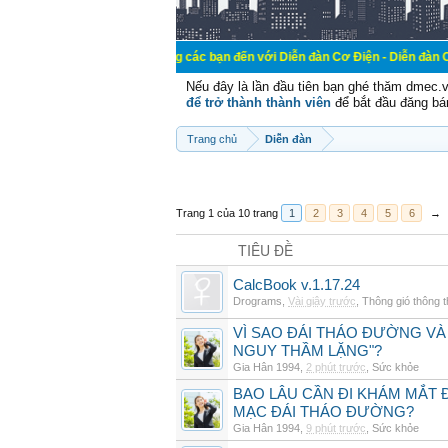
Chào mừng các bạn đến với Diễn đàn Cơ Điện - Diễn đàn Cơ điện là nơi c
Nếu đây là lần đầu tiên bạn ghé thăm dmec.
để trở thành thành viên
để bắt đầu đăng bá
Trang chủ
Diễn đàn
Trang 1 của 10 trang
1
2
3
4
5
6
→
TIÊU ĐỀ
CalcBook v.1.17.24
Drograms
,
Vài giây trước
,
Thông gió thông 
VÌ SAO ĐÁI THÁO ĐƯỜNG VÀ
NGUY THẦM LẶNG"?
Gia Hân 1994
,
2 phút trước
,
Sức khỏe
BAO LÂU CẦN ĐI KHÁM MẮT 
MẠC ĐÁI THÁO ĐƯỜNG?
Gia Hân 1994
,
9 phút trước
,
Sức khỏe