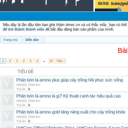
Nếu đây là lần đầu tiên bạn ghé thăm dmec.vn và có thắc mắc, bạn có th
để trở thành thành viên
để bắt đầu đăng bán sản phẩm của mình.
Trang chủ
Diễn đàn
Bài
1
2
3
4
5
6
→
10
Tiếp >
TIÊU ĐỀ
Phân bón lá amino plus giúp cây trồng hồi phục sức sống
nana01
,
Giao lưu
Trả lời:
0
Phân bón lá amino là gì? Kỹ thuật canh tác hiệu quả cao
nana01
,
Giao lưu
Trả lời:
0
Phân bón lá amino gold tăng năng suất cho cây trồng khỏe
nana01
,
Giao lưu
Trả lời:
0