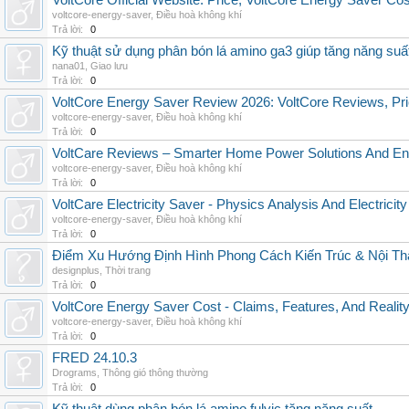
VoltCore Official Website: Price, VoltCore Energy Saver Co
voltcore-energy-saver
,
Điều hoà không khí
Trả lời:
0
Kỹ thuật sử dụng phân bón lá amino ga3 giúp tăng năng suấ
nana01
,
Giao lưu
Trả lời:
0
VoltCore Energy Saver Review 2026: VoltCore Reviews, Pric
voltcore-energy-saver
,
Điều hoà không khí
Trả lời:
0
VoltCare Reviews – Smarter Home Power Solutions And Ene
voltcore-energy-saver
,
Điều hoà không khí
Trả lời:
0
VoltCare Electricity Saver - Physics Analysis And Electrici
voltcore-energy-saver
,
Điều hoà không khí
Trả lời:
0
Điểm Xu Hướng Định Hình Phong Cách Kiến Trúc & Nội Thấ
designplus
,
Thời trang
Trả lời:
0
VoltCore Energy Saver Cost - Claims, Features, And Reality
voltcore-energy-saver
,
Điều hoà không khí
Trả lời:
0
FRED 24.10.3
Drograms
,
Thông gió thông thường
Trả lời:
0