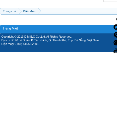
Trang chủ
Diễn đàn
Tiếng Việt
Copyright © 2013 D.M.E.C Co.,Ltd, All Rights Reserved.
Địa chỉ: K190 Lê Duẩn, P. Tân chính, Q. Thanh Khê, Thp. Đà Nẵng, Việt Nam.
Điện thoại: (+84) 5113752506