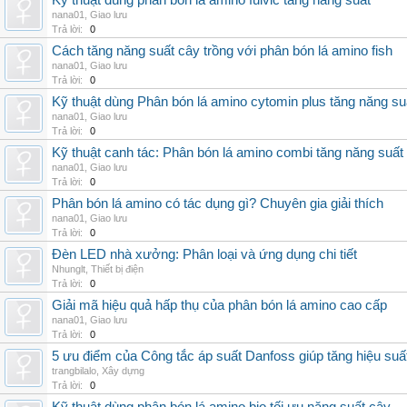
Kỹ thuật dùng phân bón lá amino fulvic tăng năng suất
nana01
,
Giao lưu
Trả lời:
0
Cách tăng năng suất cây trồng với phân bón lá amino fish
nana01
,
Giao lưu
Trả lời:
0
Kỹ thuật dùng Phân bón lá amino cytomin plus tăng năng su
nana01
,
Giao lưu
Trả lời:
0
Kỹ thuật canh tác: Phân bón lá amino combi tăng năng suất
nana01
,
Giao lưu
Trả lời:
0
Phân bón lá amino có tác dụng gì? Chuyên gia giải thích
nana01
,
Giao lưu
Trả lời:
0
Đèn LED nhà xưởng: Phân loại và ứng dụng chi tiết
Nhunglt
,
Thiết bị điện
Trả lời:
0
Giải mã hiệu quả hấp thụ của phân bón lá amino cao cấp
nana01
,
Giao lưu
Trả lời:
0
5 ưu điểm của Công tắc áp suất Danfoss giúp tăng hiệu suấ
trangbilalo
,
Xây dựng
Trả lời:
0