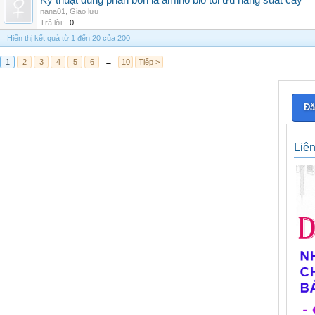
Kỹ thuật dùng phân bón lá amino bio tối ưu năng suất cây
nana01
,
Giao lưu
Trả lời:
0
Hiển thị kết quả từ 1 đến 20 của 200
1
2
3
4
5
6
→
10
Tiếp >
Đă
Liê