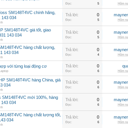
Đọc:
5
Hôm na
nfoss SM148T4VC chính hãng,
Trả lời:
0
maynen
31 143 034
Đọc:
5
Hôm na
nh
P SM148T4VC giá tốt, giao
Trả lời:
0
maynen
0931 143 034
Đọc:
5
Hôm na
nh
 SM148T4VC hàng chất lượng,
Trả lời:
0
maynen
31 143 034
Đọc:
4
Hôm na
nh
Trả lời:
0
qu
hợp với từng loại động cơ
Laptop
Đọc:
6
Hôm na
2HP SM148T4VC hàng China, giá
Trả lời:
0
maynen
43 034
Đọc:
6
Hôm na
nh
ss SM148T4VC mới 100%, hàng
Trả lời:
0
maynen
 143 034
Đọc:
6
Hôm na
nh
SM148T4VC hàng chất lượng tốt,
Trả lời:
0
maynen
143 034
Đọc:
6
Hôm na
nh