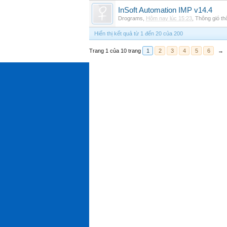
InSoft Automation IMP v14.4
Drograms
,
Hôm nay lúc 15:23
,
Thông gió t
Hiển thị kết quả từ 1 đến 20 của 200
Trang 1 của 10 trang
1
2
3
4
5
6
→