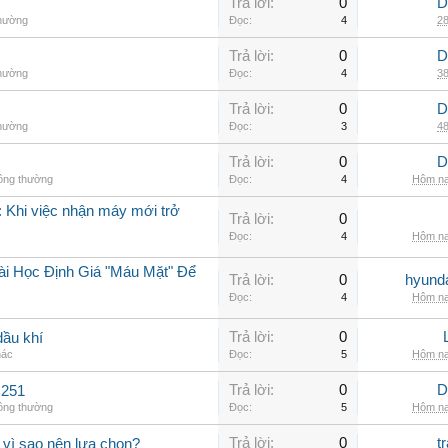
Trả lời:
0
D
thường
Đọc:
4
28
Trả lời:
0
D
thường
Đọc:
4
38
Trả lời:
0
D
thường
Đọc:
3
48
Trả lời:
0
D
hông thường
Đọc:
4
Hôm na
 Khi việc nhận máy mới trở
Trả lời:
0
Đọc:
4
Hôm na
ài Học Định Giá "Máu Mặt" Để
Trả lời:
0
hyunda
Đọc:
4
Hôm na
Trả lời:
0
dầu khí
hác
Đọc:
5
Hôm na
Trả lời:
0
D
C251
hông thường
Đọc:
5
Hôm na
Trả lời:
0
t
 vì sao nên lựa chọn?