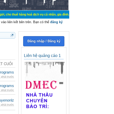
hàng hoá dịch vụ cá nhân, gia đình. Mua bán, ký gửi, cho thuê thiết bị hệ thố
vào liên kết bên trên. Bạn có thể
đăng ký
Đăng nhập / Đăng ký
Liên hệ quảng cáo 1
ẾT CUỐI
rograms
 phút trước
rograms
 phút trước
uyenonlz
 phút trước