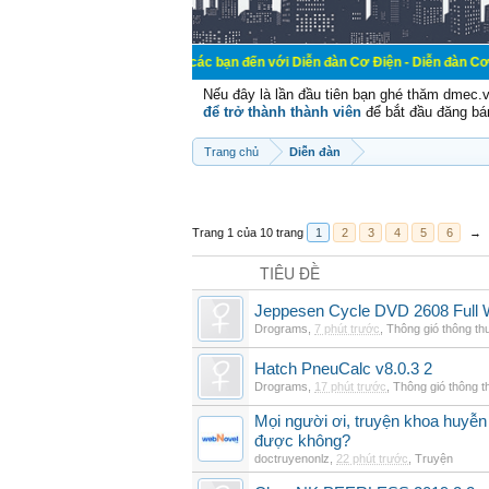
Chào mừng các bạn đến với Diễn đàn Cơ Điện - Diễn đàn Cơ điện là nơi ch
Nếu đây là lần đầu tiên bạn ghé thăm dmec.
để trở thành thành viên
để bắt đầu đăng bá
Trang chủ
Diễn đàn
Trang 1 của 10 trang
1
2
3
4
5
6
→
TIÊU ĐỀ
Jeppesen Cycle DVD 2608 Full 
Drograms
,
7 phút trước
,
Thông gió thông t
Hatch PneuCalc v8.0.3 2
Drograms
,
17 phút trước
,
Thông gió thông 
Mọi người ơi, truyện khoa huyễn
được không?
doctruyenonlz
,
22 phút trước
,
Truyện