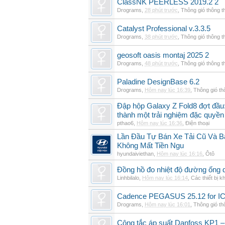
ClassNK PEERLESS 2019.2 2
Drograms
,
28 phút trước
,
Thông gió thông 
Catalyst Professional v.3.3.5
Drograms
,
38 phút trước
,
Thông gió thông 
geosoft oasis montaj 2025 2
Drograms
,
48 phút trước
,
Thông gió thông 
Paladine DesignBase 6.2
Drograms
,
Hôm nay lúc 16:39
,
Thông gió t
Đập hộp Galaxy Z Fold8 đợt đầu:
thành một trải nghiệm đặc quyền
pthao6
,
Hôm nay lúc 16:36
,
Điện thoại
Lần Đầu Tự Bán Xe Tải Cũ Và B
Không Mất Tiền Ngu
hyundaiviethan
,
Hôm nay lúc 16:16
,
Ôtô
Đồng hồ đo nhiệt độ đường ống 
Linhbilalo
,
Hôm nay lúc 16:14
,
Các thiết bị k
Cadence PEGASUS 25.12 for I
Drograms
,
Hôm nay lúc 16:01
,
Thông gió t
Công tắc áp suất Danfoss KP1 –