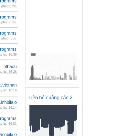
rograms
 phút trước
rograms
 phút trước
rograms
 phút trước
rograms
y lúc 16:39
pthao6
y lúc 16:36
iviethan
y lúc 16:16
Liên hệ quảng cáo 2
Linhbilalo
y lúc 16:14
rograms
y lúc 16:01
rangbilalo