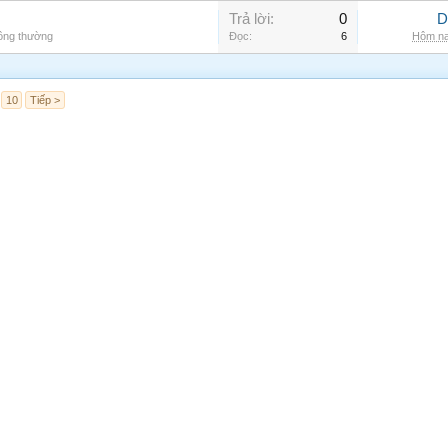
Trả lời:
0
D
hông thường
Đọc:
6
Hôm na
10
Tiếp >