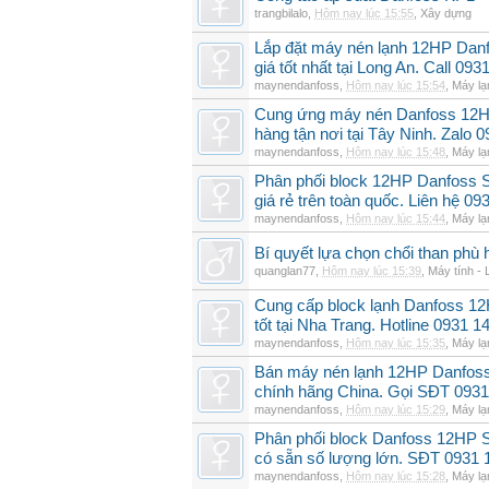
trangbilalo
,
Hôm nay lúc 15:55
,
Xây dựng
Lắp đặt máy nén lạnh 12HP Da
giá tốt nhất tại Long An. Call 09
maynendanfoss
,
Hôm nay lúc 15:54
,
Máy lạ
Cung ứng máy nén Danfoss 12H
hàng tận nơi tại Tây Ninh. Zalo 
maynendanfoss
,
Hôm nay lúc 15:48
,
Máy lạ
Phân phối block 12HP Danfoss
giá rẻ trên toàn quốc. Liên hệ 09
maynendanfoss
,
Hôm nay lúc 15:44
,
Máy lạ
Bí quyết lựa chọn chổi than phù 
quanglan77
,
Hôm nay lúc 15:39
,
Máy tính - 
Cung cấp block lạnh Danfoss 1
tốt tại Nha Trang. Hotline 0931 1
maynendanfoss
,
Hôm nay lúc 15:35
,
Máy lạ
Bán máy nén lạnh 12HP Danfo
chính hãng China. Gọi SĐT 0931
maynendanfoss
,
Hôm nay lúc 15:29
,
Máy lạ
Phân phối block Danfoss 12HP 
có sẵn số lượng lớn. SĐT 0931 
maynendanfoss
,
Hôm nay lúc 15:28
,
Máy lạ