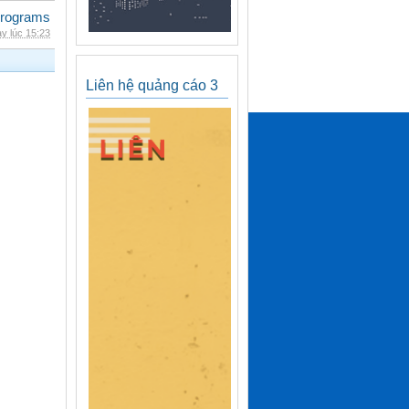
rograms
y lúc 15:23
Liên hệ quảng cáo 3