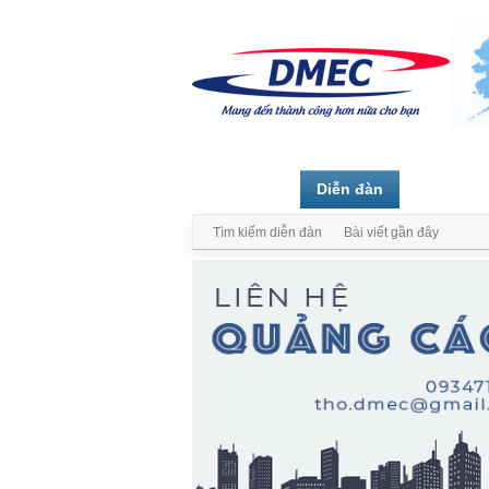
Trang chủ
Diễn đàn
Thành vi
Tìm kiếm diễn đàn
Bài viết gần đây