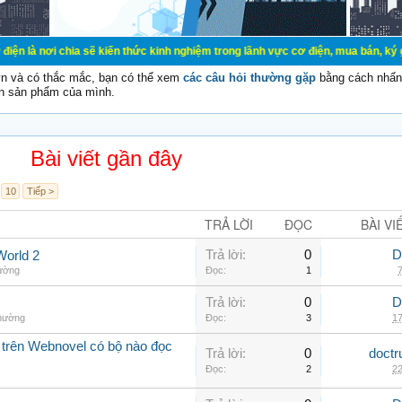
ia sẽ kiến thức kinh nghiệm trong lãnh vực cơ điện, mua bán, ký gửi, cho thuê 
vn và có thắc mắc, bạn có thể xem
các câu hỏi thường gặp
bằng cách nhấn 
n sản phẩm của mình.
Bài viết gần đây
10
Tiếp >
TRẢ LỜI
ĐỌC
BÀI VI
Trả lời:
0
D
World 2
hường
Đọc:
1
7
Trả lời:
0
D
thường
Đọc:
3
17
 trên Webnovel có bộ nào đọc
Trả lời:
0
doctr
Đọc:
2
22