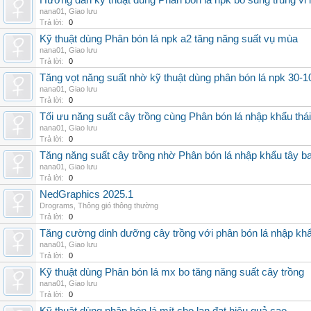
Hướng dẫn kỹ thuật dùng Phân bón lá npk bổ sung trung vi
nana01
,
Giao lưu
Trả lời:
0
Kỹ thuật dùng Phân bón lá npk a2 tăng năng suất vụ mùa
nana01
,
Giao lưu
Trả lời:
0
Tăng vọt năng suất nhờ kỹ thuật dùng phân bón lá npk 30-1
nana01
,
Giao lưu
Trả lời:
0
Tối ưu năng suất cây trồng cùng Phân bón lá nhập khẩu thái
nana01
,
Giao lưu
Trả lời:
0
Tăng năng suất cây trồng nhờ Phân bón lá nhập khẩu tây b
nana01
,
Giao lưu
Trả lời:
0
NedGraphics 2025.1
Drograms
,
Thông gió thông thường
Trả lời:
0
Tăng cường dinh dưỡng cây trồng với phân bón lá nhập kh
nana01
,
Giao lưu
Trả lời:
0
Kỹ thuật dùng Phân bón lá mx bo tăng năng suất cây trồng
nana01
,
Giao lưu
Trả lời:
0