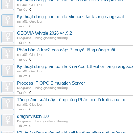
Kỹ thuật dùng phân bón lá mít cho lan đạt hiệu quả cao
nana01
,
Giao lưu
Trả lời:
0
Kỹ thuật dùng phân bón lá Michael Jack tăng năng suất
nana01
,
Giao lưu
Trả lời:
0
GEOVIA Whittle 2026 v4.9 2
Drograms
,
Thông gió thông thường
Trả lời:
0
Phân bón lá kno3 cao cấp: Bí quyết tăng năng suất
nana01
,
Giao lưu
Trả lời:
0
Kỹ thuật dùng phân bón lá Kina Ado Ethephon tăng năng suấ
nana01
,
Giao lưu
Trả lời:
0
Process IT OPC Simulation Server
Drograms
,
Thông gió thông thường
Trả lời:
0
Tăng năng suất cây trồng cùng Phân bón lá kali canxi bo
nana01
,
Giao lưu
Trả lời:
0
dragonvision 1.0
Drograms
,
Thông gió thông thường
Trả lời:
0