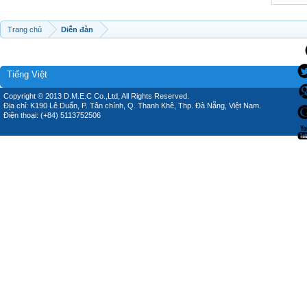
Trang chủ
Diễn đàn
Tiếng Việt
Copyright © 2013 D.M.E.C Co.,Ltd, All Rights Reserved.
Địa chỉ: K190 Lê Duẩn, P. Tân chính, Q. Thanh Khê, Thp. Đà Nẵng, Việt Nam.
Điện thoại: (+84) 5113752506