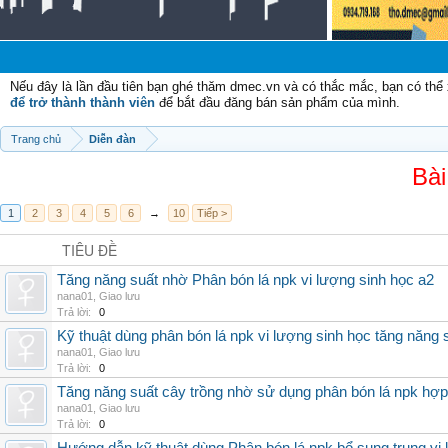
Nếu đây là lần đầu tiên bạn ghé thăm dmec.vn và có thắc mắc, bạn có th
để trở thành thành viên
để bắt đầu đăng bán sản phẩm của mình.
Trang chủ
Diễn đàn
Bài
1
2
3
4
5
6
→
10
Tiếp >
TIÊU ĐỀ
Tăng năng suất nhờ Phân bón lá npk vi lượng sinh học a2
nana01
,
Giao lưu
Trả lời:
0
Kỹ thuật dùng phân bón lá npk vi lượng sinh học tăng năng 
nana01
,
Giao lưu
Trả lời:
0
Tăng năng suất cây trồng nhờ sử dụng phân bón lá npk hợp 
nana01
,
Giao lưu
Trả lời:
0