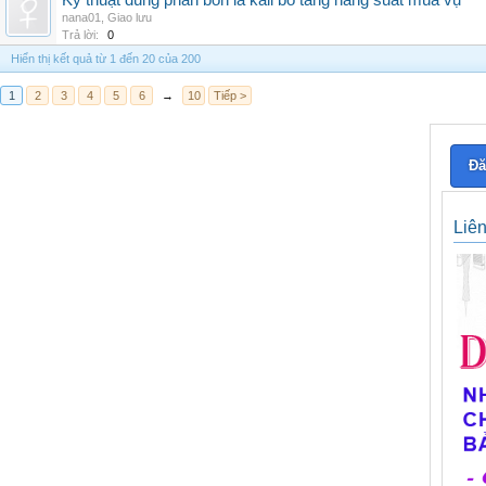
Kỹ thuật dùng phân bón lá kali bo tăng năng suất mùa vụ
nana01
,
Giao lưu
Trả lời:
0
Hiển thị kết quả từ 1 đến 20 của 200
1
2
3
4
5
6
→
10
Tiếp >
Đă
Liê