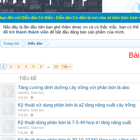
Diễn đàn Cơ Điện - Diễn đàn Cơ điện là nơi chia sẽ kiến thức kinh nghiệm tron
Nếu đây là lần đầu tiên bạn ghé thăm dmec.vn và có thắc mắc, bạn có th
để trở thành thành viên
để bắt đầu đăng bán sản phẩm của mình.
Trang chủ
Diễn đàn
Bài
1
2
3
4
5
6
→
10
Tiếp >
TIÊU ĐỀ
Tăng cường dinh dưỡng cây trồng với phân bón lá abo
nana01
,
Giao lưu
Trả lời:
0
Kỹ thuật sử dụng phân bón lá a2 tăng năng suất cây trồng
nana01
,
Giao lưu
Trả lời:
0
Kỹ thuật dùng phân bón lá 7-5-44 hợp trí tăng năng suất
nana01
,
Giao lưu
Trả lời:
0