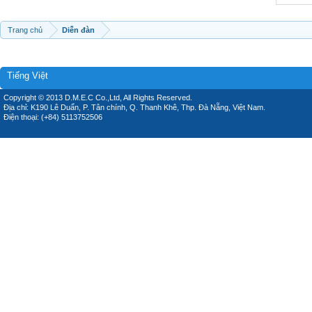
Trang chủ
Diễn đàn
Tiếng Việt
Copyright © 2013 D.M.E.C Co.,Ltd, All Rights Reserved.
Địa chỉ: K190 Lê Duẩn, P. Tân chính, Q. Thanh Khê, Thp. Đà Nẵng, Việt Nam.
Điện thoại: (+84) 5113752506