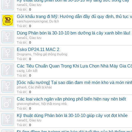
Kỹ thuật dùng phân bón lá 30-10-10 Mỹ tăng sức sống cây
nana01
,
Giao lưu
Trả lời:
0
Gửi khẩu trang đi Mỹ: Hướng dẫn đầy đủ quy định, thủ tục 
vanchuyennuocngoai
,
Du lịch
Trả lời:
0
Dùng Phân bón lá 30-10-10 bm dưỡng lá cây xanh bền lâu!
nana01
,
Giao lưu
Trả lời:
0
Esko DP24.11 MAC 2
Drograms
,
Thông gió thông thường
Trả lời:
0
Các Tiêu Chuẩn Quan Trọng Khi Lựa Chọn Nhà Máy Gia 
cazlg
,
Liên kết
Trả lời:
0
[Góc nấu nướng] Tại sao dân đam mê món kho và món ninh
pthao6
,
Các thiết bị khác
Trả lời:
0
Các loại vách ngăn văn phòng phổ biến hiện nay nên biết
ghecongthaihoc
,
Nội thất trong nhà
Trả lời:
0
Kỹ thuật dùng Phân bón lá 30-10-10 giúp cây vọt đọt khỏe
nana01
,
Giao lưu
Trả lời:
0