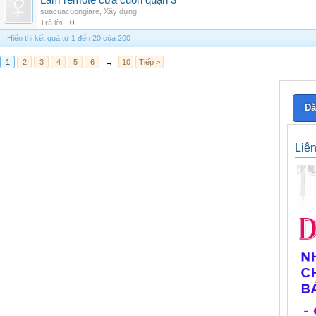
Làm remote cửa cuốn quận 3
suacuacuongiare
,
Xây dựng
Trả lời:
0
Hiển thị kết quả từ 1 đến 20 của 200
1
2
3
4
5
6
→
10
Tiếp >
Đă
Liê