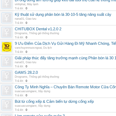
Đi ống đồng âm tường giúp kéo dài tuổi thọ của hệ thống m
vinhphat
,
Máy lạnh
Trả lời:
0
Kỹ thuật sử dụng phân bón lá 30-10-5 tăng năng suất cây
nana01
,
Giao lưu
Trả lời:
0
CHITUBOX Dental v1.2.0 2
Drograms
,
Thông gió thông thường
Trả lời:
0
9 Ưu Điểm Của Dịch Vụ Gửi Hàng Đi Mỹ Nhanh Chóng, Tiế
vanchuyennuocngoai
,
Du lịch
Trả lời:
0
Giải pháp thúc đẩy tăng trưởng mạnh cùng Phân bón lá 30 1
nana01
,
Giao lưu
Trả lời:
0
GAMS 28.2.0
Drograms
,
Thông gió thông thường
Trả lời:
0
Công Ty Minh Nghĩa – Chuyên Bán Remote Motor Cửa Cổn
suacuacuongiare
,
Xây dựng
Trả lời:
0
Bút từ cổng xếp & Cảm biến tự dừng cổng xếp
suacuacuongiare
,
Xây dựng
Trả lời:
0