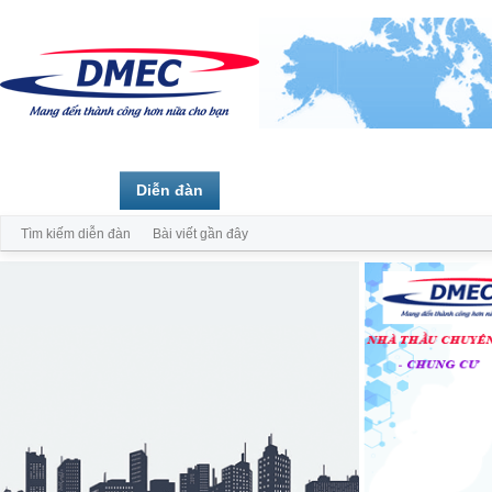
Trang chủ
Diễn đàn
Thành viên
Tìm kiếm diễn đàn
Bài viết gần đây