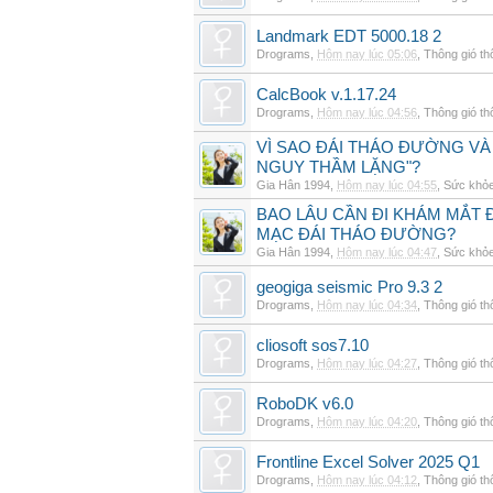
Landmark EDT 5000.18 2
Drograms
,
Hôm nay lúc 05:06
,
Thông gió t
CalcBook v.1.17.24
Drograms
,
Hôm nay lúc 04:56
,
Thông gió t
VÌ SAO ĐÁI THÁO ĐƯỜNG VÀ
NGUY THẦM LẶNG"?
Gia Hân 1994
,
Hôm nay lúc 04:55
,
Sức khỏ
BAO LÂU CẦN ĐI KHÁM MẮT 
MẠC ĐÁI THÁO ĐƯỜNG?
Gia Hân 1994
,
Hôm nay lúc 04:47
,
Sức khỏ
geogiga seismic Pro 9.3 2
Drograms
,
Hôm nay lúc 04:34
,
Thông gió t
cliosoft sos7.10
Drograms
,
Hôm nay lúc 04:27
,
Thông gió t
RoboDK v6.0
Drograms
,
Hôm nay lúc 04:20
,
Thông gió t
Frontline Excel Solver 2025 Q1
Drograms
,
Hôm nay lúc 04:12
,
Thông gió t