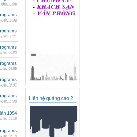
 phút trước
rograms
y lúc 06:30
rograms
y lúc 06:21
rograms
y lúc 06:03
rograms
y lúc 05:55
rograms
y lúc 05:47
rograms
Liên hệ quảng cáo 2
y lúc 05:39
Hân 1994
y lúc 05:18
rograms
y lúc 05:14