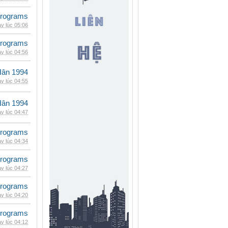
rograms
y lúc 05:06
rograms
y lúc 04:56
Hân 1994
y lúc 04:55
Hân 1994
y lúc 04:47
rograms
y lúc 04:34
rograms
y lúc 04:27
rograms
y lúc 04:20
rograms
y lúc 04:12