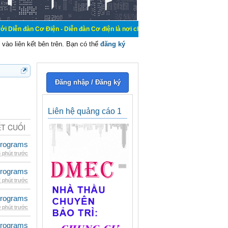
 Điện - Diễn đàn Cơ điện là nơi chia sẽ kiến thức kinh nghiệm trong lãnh vực c
vào liên kết bên trên. Bạn có thể
đăng ký
Đăng nhập / Đăng ký
Liên hệ quảng cáo 1
ẾT CUỐI
rograms
 phút trước
rograms
 phút trước
rograms
 phút trước
rograms