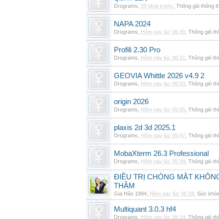
Drograms
,
39 phút trước
,
Thông gió thông 
NAPA 2024
Drograms
,
Hôm nay lúc 06:30
,
Thông gió t
Profili 2.30 Pro
Drograms
,
Hôm nay lúc 06:21
,
Thông gió t
GEOVIA Whittle 2026 v4.9 2
Drograms
,
Hôm nay lúc 06:03
,
Thông gió t
origin 2026
Drograms
,
Hôm nay lúc 05:55
,
Thông gió t
plaxis 2d 3d 2025.1
Drograms
,
Hôm nay lúc 05:47
,
Thông gió t
MobaXterm 26.3 Professional
Drograms
,
Hôm nay lúc 05:39
,
Thông gió t
ĐIỀU TRỊ CHÓNG MẶT KHÔNG
THẦM
Gia Hân 1994
,
Hôm nay lúc 05:18
,
Sức khỏ
Multiquant 3.0.3 hf4
Drograms
,
Hôm nay lúc 05:14
,
Thông gió t