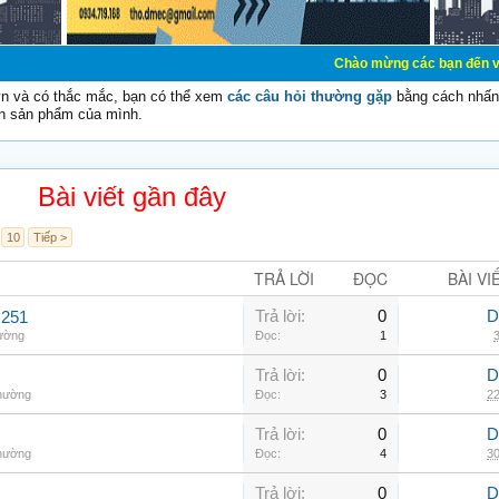
Chào mừng các bạn đến với Diễn đàn Cơ
vn và có thắc mắc, bạn có thể xem
các câu hỏi thường gặp
bằng cách nhấn 
n sản phẩm của mình.
Bài viết gần đây
10
Tiếp >
TRẢ LỜI
ĐỌC
BÀI VI
Trả lời:
0
D
C251
hường
Đọc:
1
3
Trả lời:
0
D
thường
Đọc:
3
22
Trả lời:
0
D
thường
Đọc:
4
30
Trả lời:
0
D