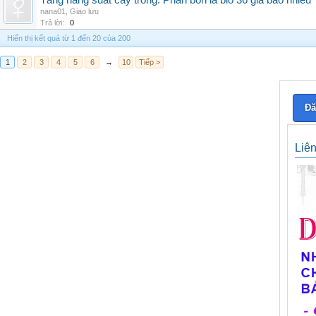
Tăng năng suất cây trồng: Phân bón lá bio 36 giá bao nhiêu
nana01
,
Giao lưu
Trả lời:
0
Hiển thị kết quả từ 1 đến 20 của 200
1
2
3
4
5
6
→
10
Tiếp >
Đă
Liê