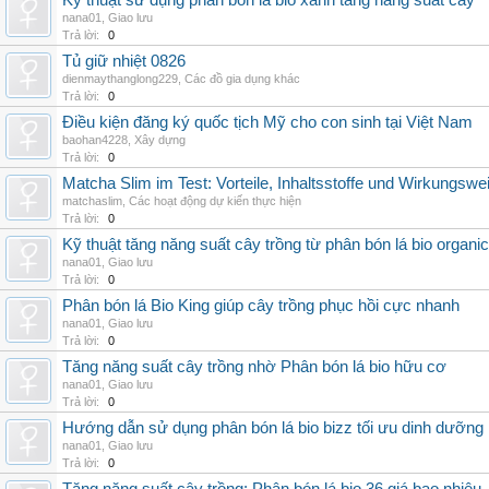
Kỹ thuật sử dụng phân bón lá bio xanh tăng năng suất cây
nana01
,
Giao lưu
Trả lời:
0
Tủ giữ nhiệt 0826
dienmaythanglong229
,
Các đồ gia dụng khác
Trả lời:
0
Điều kiện đăng ký quốc tịch Mỹ cho con sinh tại Việt Nam
baohan4228
,
Xây dựng
Trả lời:
0
Matcha Slim im Test: Vorteile, Inhaltsstoffe und Wirkungswe
matchaslim
,
Các hoạt động dự kiến thực hiện
Trả lời:
0
Kỹ thuật tăng năng suất cây trồng từ phân bón lá bio organic
nana01
,
Giao lưu
Trả lời:
0
Phân bón lá Bio King giúp cây trồng phục hồi cực nhanh
nana01
,
Giao lưu
Trả lời:
0
Tăng năng suất cây trồng nhờ Phân bón lá bio hữu cơ
nana01
,
Giao lưu
Trả lời:
0
Hướng dẫn sử dụng phân bón lá bio bizz tối ưu dinh dưỡng
nana01
,
Giao lưu
Trả lời:
0