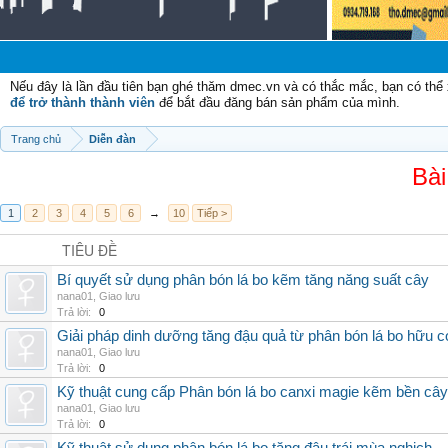
Nếu đây là lần đầu tiên bạn ghé thăm dmec.vn và có thắc mắc, bạn có th
để trở thành thành viên
để bắt đầu đăng bán sản phẩm của mình.
Trang chủ
Diễn đàn
Bài
1
2
3
4
5
6
→
10
Tiếp >
TIÊU ĐỀ
Bí quyết sử dụng phân bón lá bo kẽm tăng năng suất cây
nana01
,
Giao lưu
Trả lời:
0
Giải pháp dinh dưỡng tăng đậu quả từ phân bón lá bo hữu 
nana01
,
Giao lưu
Trả lời:
0
Kỹ thuật cung cấp Phân bón lá bo canxi magie kẽm bền cây
nana01
,
Giao lưu
Trả lời:
0