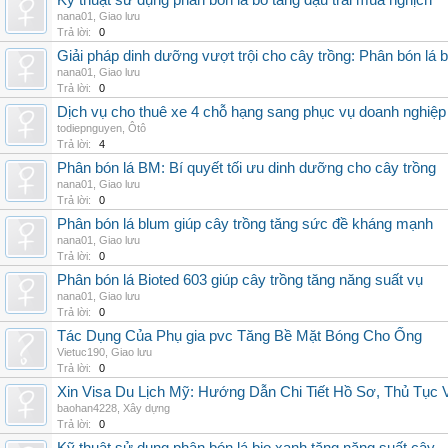
Kỹ thuật sử dụng phân bón lá bo tăng đậu trái mùa nghịch
nana01
,
Giao lưu
Trả lời:
0
Giải pháp dinh dưỡng vượt trội cho cây trồng: Phân bón lá 
nana01
,
Giao lưu
Trả lời:
0
Dịch vụ cho thuê xe 4 chỗ hạng sang phục vụ doanh nghiệ
todiepnguyen
,
Ôtô
Trả lời:
4
Phân bón lá BM: Bí quyết tối ưu dinh dưỡng cho cây trồng
nana01
,
Giao lưu
Trả lời:
0
Phân bón lá blum giúp cây trồng tăng sức đề kháng mạnh
nana01
,
Giao lưu
Trả lời:
0
Phân bón lá Bioted 603 giúp cây trồng tăng năng suất vụ
nana01
,
Giao lưu
Trả lời:
0
Tác Dụng Của Phụ gia pvc Tăng Bề Mặt Bóng Cho Ống
Vietuc190
,
Giao lưu
Trả lời:
0
Xin Visa Du Lịch Mỹ: Hướng Dẫn Chi Tiết Hồ Sơ, Thủ Tục
baohan4228
,
Xây dựng
Trả lời:
0