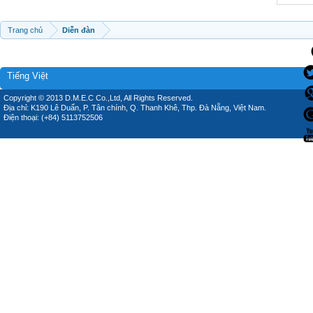
Trang chủ
Diễn đàn
Tiếng Việt
Copyright © 2013 D.M.E.C Co.,Ltd, All Rights Reserved.
Địa chỉ: K190 Lê Duẩn, P. Tân chính, Q. Thanh Khê, Thp. Đà Nẵng, Việt Nam.
Điện thoại: (+84) 5113752506