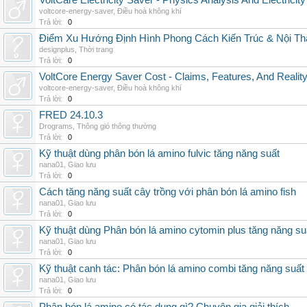
VoltCare Electricity Saver - Physics Analysis And Electrici
voltcore-energy-saver
,
Điều hoà không khí
Trả lời:
0
Điểm Xu Hướng Định Hình Phong Cách Kiến Trúc & Nội Thấ
designplus
,
Thời trang
Trả lời:
0
VoltCore Energy Saver Cost - Claims, Features, And Reality
voltcore-energy-saver
,
Điều hoà không khí
Trả lời:
0
FRED 24.10.3
Drograms
,
Thông gió thông thường
Trả lời:
0
Kỹ thuật dùng phân bón lá amino fulvic tăng năng suất
nana01
,
Giao lưu
Trả lời:
0
Cách tăng năng suất cây trồng với phân bón lá amino fish
nana01
,
Giao lưu
Trả lời:
0
Kỹ thuật dùng Phân bón lá amino cytomin plus tăng năng su
nana01
,
Giao lưu
Trả lời:
0
Kỹ thuật canh tác: Phân bón lá amino combi tăng năng suất
nana01
,
Giao lưu
Trả lời:
0