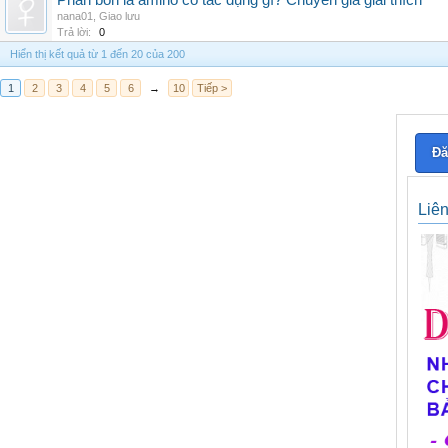
Phân bón lá amino có tác dụng gì? Chuyên gia giải thích
nana01
,
Giao lưu
Trả lời:
0
Hiển thị kết quả từ 1 đến 20 của 200
1
2
3
4
5
6
→
10
Tiếp >
Đă
Liê