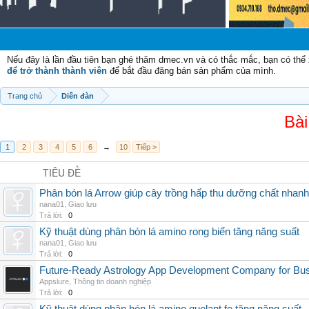
Nếu đây là lần đầu tiên bạn ghé thăm dmec.vn và có thắc mắc, bạn có th
để trở thành thành viên
để bắt đầu đăng bán sản phẩm của mình.
Trang chủ
Diễn đàn
Bài
1
2
3
4
5
6
→
10
Tiếp >
TIÊU ĐỀ
Phân bón lá Arrow giúp cây trồng hấp thu dưỡng chất nhanh
nana01
,
Giao lưu
Trả lời:
0
Kỹ thuật dùng phân bón lá amino rong biển tăng năng suất
nana01
,
Giao lưu
Trả lời:
0
Future-Ready Astrology App Development Company for Bu
Appslure
,
Thông tin doanh nghiệp
Trả lời:
0