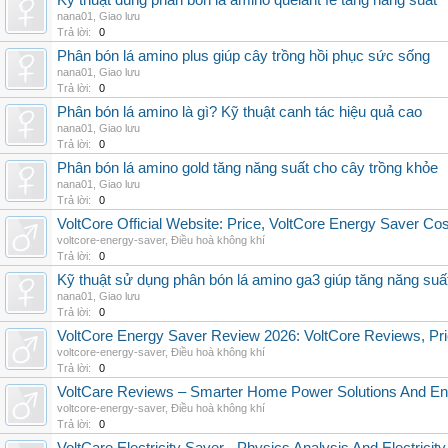
Kỹ thuật dùng phân bón lá amino quelant fe tăng năng suất
nana01
,
Giao lưu
Trả lời:
0
Phân bón lá amino plus giúp cây trồng hồi phục sức sống
nana01
,
Giao lưu
Trả lời:
0
Phân bón lá amino là gì? Kỹ thuật canh tác hiệu quả cao
nana01
,
Giao lưu
Trả lời:
0
Phân bón lá amino gold tăng năng suất cho cây trồng khỏe
nana01
,
Giao lưu
Trả lời:
0
VoltCore Official Website: Price, VoltCore Energy Saver Co
voltcore-energy-saver
,
Điều hoà không khí
Trả lời:
0
Kỹ thuật sử dụng phân bón lá amino ga3 giúp tăng năng suấ
nana01
,
Giao lưu
Trả lời:
0
VoltCore Energy Saver Review 2026: VoltCore Reviews, Pric
voltcore-energy-saver
,
Điều hoà không khí
Trả lời:
0
VoltCare Reviews – Smarter Home Power Solutions And Ene
voltcore-energy-saver
,
Điều hoà không khí
Trả lời:
0