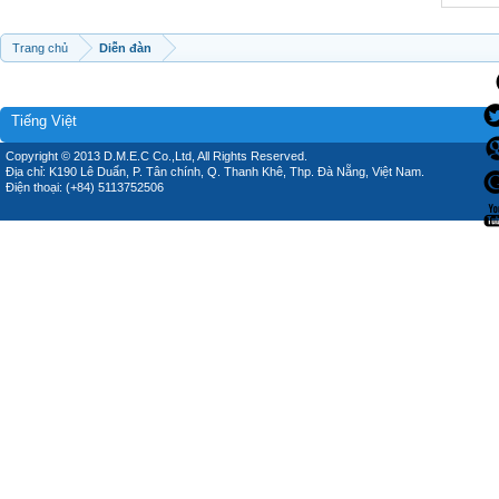
Trang chủ
Diễn đàn
Tiếng Việt
Copyright © 2013 D.M.E.C Co.,Ltd, All Rights Reserved.
Địa chỉ: K190 Lê Duẩn, P. Tân chính, Q. Thanh Khê, Thp. Đà Nẵng, Việt Nam.
Điện thoại: (+84) 5113752506