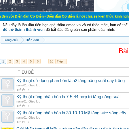
đàn Cơ Điện - Diễn đàn Cơ điện là nơi chia sẽ kiến thức kinh nghiệm trong lãn
Nếu đây là lần đầu tiên bạn ghé thăm dmec.vn và có thắc mắc, bạn có th
để trở thành thành viên
để bắt đầu đăng bán sản phẩm của mình.
Trang chủ
Diễn đàn
Bài
1
2
3
4
5
6
→
10
Tiếp >
TIÊU ĐỀ
Kỹ thuật sử dụng phân bón lá a2 tăng năng suất cây trồng
nana01
,
Giao lưu
Trả lời:
0
Kỹ thuật dùng phân bón lá 7-5-44 hợp trí tăng năng suất
nana01
,
Giao lưu
Trả lời:
0
Kỹ thuật dùng phân bón lá 30-10-10 Mỹ tăng sức sống cây
nana01
,
Giao lưu
Trả lời:
0