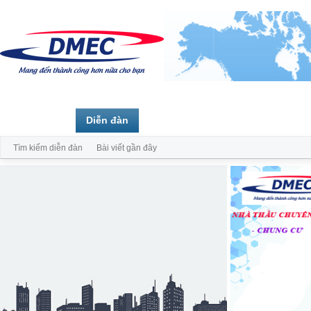
Trang chủ
Diễn đàn
Thành viên
Tìm kiếm diễn đàn
Bài viết gần đây