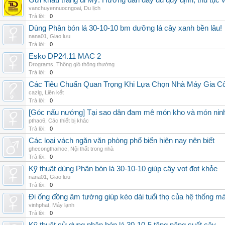
Gửi khẩu trang đi Mỹ: Hướng dẫn đầy đủ quy định, thủ tục 
vanchuyennuocngoai
,
Du lịch
Trả lời:
0
Dùng Phân bón lá 30-10-10 bm dưỡng lá cây xanh bền lâu!
nana01
,
Giao lưu
Trả lời:
0
Esko DP24.11 MAC 2
Drograms
,
Thông gió thông thường
Trả lời:
0
Các Tiêu Chuẩn Quan Trọng Khi Lựa Chọn Nhà Máy Gia 
cazlg
,
Liên kết
Trả lời:
0
[Góc nấu nướng] Tại sao dân đam mê món kho và món ninh
pthao6
,
Các thiết bị khác
Trả lời:
0
Các loại vách ngăn văn phòng phổ biến hiện nay nên biết
ghecongthaihoc
,
Nội thất trong nhà
Trả lời:
0
Kỹ thuật dùng Phân bón lá 30-10-10 giúp cây vọt đọt khỏe
nana01
,
Giao lưu
Trả lời:
0
Đi ống đồng âm tường giúp kéo dài tuổi thọ của hệ thống m
vinhphat
,
Máy lạnh
Trả lời:
0