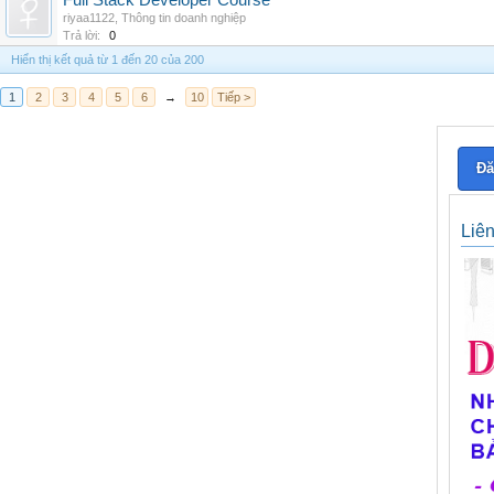
Full Stack Developer Course
riyaa1122
,
Thông tin doanh nghiệp
Trả lời:
0
Hiển thị kết quả từ 1 đến 20 của 200
1
2
3
4
5
6
→
10
Tiếp >
Đă
Liê