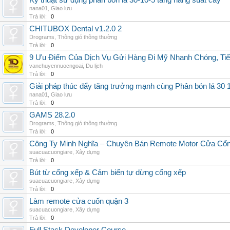
Kỹ thuật sử dụng phân bón lá 30-10-5 tăng năng suất cây
nana01
,
Giao lưu
Trả lời:
0
CHITUBOX Dental v1.2.0 2
Drograms
,
Thông gió thông thường
Trả lời:
0
9 Ưu Điểm Của Dịch Vụ Gửi Hàng Đi Mỹ Nhanh Chóng, Tiế
vanchuyennuocngoai
,
Du lịch
Trả lời:
0
Giải pháp thúc đẩy tăng trưởng mạnh cùng Phân bón lá 30 1
nana01
,
Giao lưu
Trả lời:
0
GAMS 28.2.0
Drograms
,
Thông gió thông thường
Trả lời:
0
Công Ty Minh Nghĩa – Chuyên Bán Remote Motor Cửa Cổn
suacuacuongiare
,
Xây dựng
Trả lời:
0
Bút từ cổng xếp & Cảm biến tự dừng cổng xếp
suacuacuongiare
,
Xây dựng
Trả lời:
0
Làm remote cửa cuốn quận 3
suacuacuongiare
,
Xây dựng
Trả lời:
0