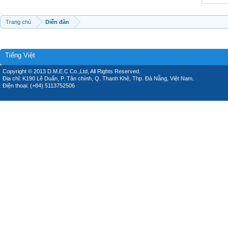
Trang chủ
Diễn đàn
Tiếng Việt
Copyright © 2013 D.M.E.C Co.,Ltd, All Rights Reserved.
Địa chỉ: K190 Lê Duẩn, P. Tân chính, Q. Thanh Khê, Thp. Đà Nẵng, Việt Nam.
Điện thoại: (+84) 5113752506