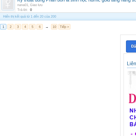
Kỹ thuật dùng Phân bón lá sinh học humic gold tăng năng s
nana01
,
Giao lưu
Trả lời:
0
Hiển thị kết quả từ 1 đến 20 của 200
1
2
3
4
5
6
→
10
Tiếp >
Đă
Liê