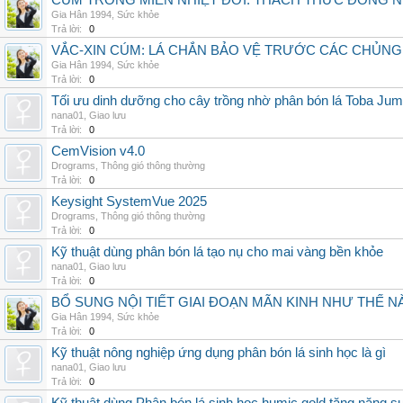
CÚM TRONG MIỀN NHIỆT ĐỚI: THÁCH THỨC ĐỒNG 
Gia Hân 1994
,
Sức khỏe
Trả lời:
0
VẮC-XIN CÚM: LÁ CHẮN BẢO VỆ TRƯỚC CÁC CHỦN
Gia Hân 1994
,
Sức khỏe
Trả lời:
0
Tối ưu dinh dưỡng cho cây trồng nhờ phân bón lá Toba Jum
nana01
,
Giao lưu
Trả lời:
0
CemVision v4.0
Drograms
,
Thông gió thông thường
Trả lời:
0
Keysight SystemVue 2025
Drograms
,
Thông gió thông thường
Trả lời:
0
Kỹ thuật dùng phân bón lá tạo nụ cho mai vàng bền khỏe
nana01
,
Giao lưu
Trả lời:
0
BỔ SUNG NỘI TIẾT GIAI ĐOẠN MÃN KINH NHƯ THẾ 
Gia Hân 1994
,
Sức khỏe
Trả lời:
0
Kỹ thuật nông nghiệp ứng dụng phân bón lá sinh học là gì
nana01
,
Giao lưu
Trả lời:
0