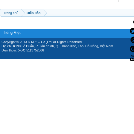
Trang chủ
Diễn đàn
Tiếng Việt
Copyright © 2013 D.M.E.C Co.,Ltd, All Rights Reserved.
Địa chỉ: K190 Lê Duẩn, P. Tân chính, Q. Thanh Khê, Thp. Đà Nẵng, Việt Nam.
Điện thoại: (+84) 5113752506