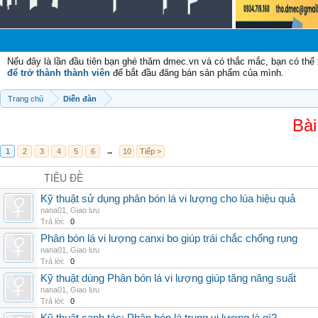
Nếu đây là lần đầu tiên bạn ghé thăm dmec.vn và có thắc mắc, bạn có th
để trở thành thành viên
để bắt đầu đăng bán sản phẩm của mình.
Trang chủ
Diễn đàn
Bài
1
2
3
4
5
6
→
10
Tiếp >
TIÊU ĐỀ
Kỹ thuật sử dụng phân bón lá vi lượng cho lúa hiệu quả
nana01
,
Giao lưu
Trả lời:
0
Phân bón lá vi lượng canxi bo giúp trái chắc chống rụng
nana01
,
Giao lưu
Trả lời:
0
Kỹ thuật dùng Phân bón lá vi lượng giúp tăng năng suất
nana01
,
Giao lưu
Trả lời:
0