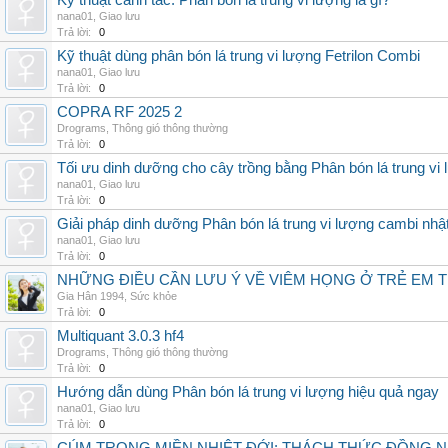
Kỹ thuật canh tác: Phân bón lá trung vi lượng là gì?
nana01
,
Giao lưu
Trả lời:
0
Kỹ thuật dùng phân bón lá trung vi lượng Fetrilon Combi
nana01
,
Giao lưu
Trả lời:
0
COPRA RF 2025 2
Drograms
,
Thông gió thông thường
Trả lời:
0
Tối ưu dinh dưỡng cho cây trồng bằng Phân bón lá trung vi
nana01
,
Giao lưu
Trả lời:
0
Giải pháp dinh dưỡng Phân bón lá trung vi lượng cambi nhậ
nana01
,
Giao lưu
Trả lời:
0
NHỮNG ĐIỀU CẦN LƯU Ý VỀ VIÊM HỌNG Ở TRẺ EM 
Gia Hân 1994
,
Sức khỏe
Trả lời:
0
Multiquant 3.0.3 hf4
Drograms
,
Thông gió thông thường
Trả lời:
0
Hướng dẫn dùng Phân bón lá trung vi lượng hiệu quả ngay
nana01
,
Giao lưu
Trả lời:
0