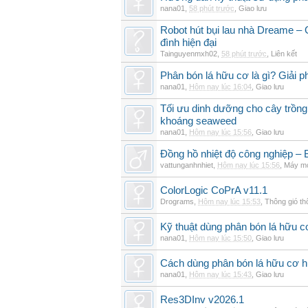
nana01
,
58 phút trước
,
Giao lưu
Robot hút bụi lau nhà Dreame – G
đình hiện đại
Tainguyenmxh02
,
58 phút trước
,
Liên kết
Phân bón lá hữu cơ là gì? Giải 
nana01
,
Hôm nay lúc 16:04
,
Giao lưu
Tối ưu dinh dưỡng cho cây trồng
khoáng seaweed
nana01
,
Hôm nay lúc 15:56
,
Giao lưu
Đồng hồ nhiệt độ công nghiệp – Bộ
vattunganhnhiet
,
Hôm nay lúc 15:56
,
Máy mó
ColorLogic CoPrA v11.1
Drograms
,
Hôm nay lúc 15:53
,
Thông gió t
Kỹ thuật dùng phân bón lá hữu c
nana01
,
Hôm nay lúc 15:50
,
Giao lưu
Cách dùng phân bón lá hữu cơ h
nana01
,
Hôm nay lúc 15:43
,
Giao lưu
Res3DInv v2026.1