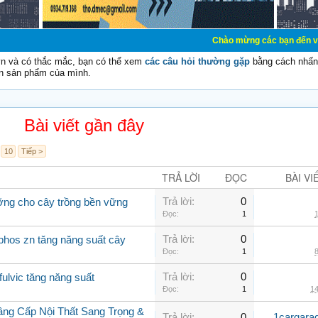
Chào mừng các bạn đến với Diễn đàn Cơ 
vn và có thắc mắc, bạn có thể xem
các câu hỏi thường gặp
bằng cách nhấn 
n sản phẩm của mình.
Bài viết gần đây
10
Tiếp >
TRẢ LỜI
ĐỌC
BÀI VI
Trả lời:
0
ưỡng cho cây trồng bền vững
Đọc:
1
1
Trả lời:
0
phos zn tăng năng suất cây
Đọc:
1
8
Trả lời:
0
fulvic tăng năng suất
Đọc:
1
14
âng Cấp Nội Thất Sang Trọng &
Trả lời:
0
1cargara