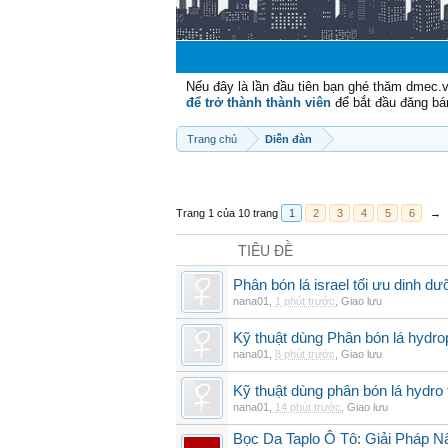
Nếu đây là lần đầu tiên bạn ghé thăm dmec.
để trở thành thành viên
để bắt đầu đăng bá
Trang chủ
Diễn đàn
Trang 1 của 10 trang
1
2
3
4
5
6
→
TIÊU ĐỀ
Phân bón lá israel tối ưu dinh d
nana01
,
1 phút trước
,
Giao lưu
Kỹ thuật dùng Phân bón lá hydro
nana01
,
8 phút trước
,
Giao lưu
Kỹ thuật dùng phân bón lá hydro 
nana01
,
14 phút trước
,
Giao lưu
Bọc Da Taplo Ô Tô: Giải Pháp N