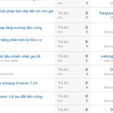
Đọc:
3
58
iải pháp dọn dẹp tiện lợi cho gia
Trả lời:
0
Tainguy
Đọc:
2
58
Trả lời:
0
pháp tăng trưởng bền vững
Đọc:
3
Hôm na
 bằng phân bón lá hữu cơ
Trả lời:
0
Đọc:
3
Hôm na
Trả lời:
0
vattun
 điều khiển nhiệt giá tốt
c công nghiệp
Đọc:
2
Hôm na
Trả lời:
0
D
hông thường
Đọc:
3
Hôm na
Trả lời:
0
ơ khoáng hi boron 7-14
Đọc:
3
Hôm na
Trả lời:
0
umic cải tạo đất bền vững
Đọc:
3
Hôm na
Trả lời:
0
D