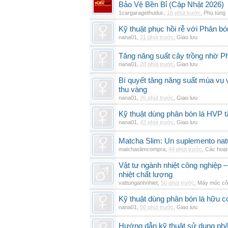
Bảo Vệ Bền Bỉ (Cập Nhật 2026)
1cargaragethuduc
,
16 phút trước
,
Phụ tùng
Kỹ thuật phục hồi rễ với Phân bó
nana01
,
21 phút trước
,
Giao lưu
Tăng năng suất cây trồng nhờ Ph
nana01
,
28 phút trước
,
Giao lưu
Bí quyết tăng năng suất mùa vụ 
thu vàng
nana01
,
35 phút trước
,
Giao lưu
Kỹ thuật dùng phân bón lá HVP t
nana01
,
42 phút trước
,
Giao lưu
Matcha Slim: Un suplemento natur
matchaslimcompra
,
44 phút trước
,
Các hoạt
Vật tư ngành nhiệt công nghiệp – 
nhiệt chất lượng
vattunganhnhiet
,
50 phút trước
,
Máy móc cô
Kỹ thuật dùng phân bón lá hữu c
nana01
,
50 phút trước
,
Giao lưu
Hướng dẫn kỹ thuật sử dụng phâ