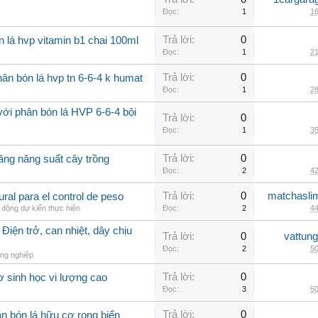
Đọc:
1
16
Trả lời:
0
n lá hvp vitamin b1 chai 100ml
Đọc:
1
21
Trả lời:
0
ân bón lá hvp tn 6-6-4 k humat
Đọc:
1
28
với phân bón lá HVP 6-6-4 bội
Trả lời:
0
Đọc:
1
35
Trả lời:
0
ăng năng suất cây trồng
Đọc:
2
42
Trả lời:
0
matchasli
al para el control de peso
 động dự kiến thực hiện
Đọc:
2
44
Điện trở, can nhiệt, dây chịu
Trả lời:
0
vattun
Đọc:
2
50
ng nghiệp
Trả lời:
0
ơ sinh học vi lượng cao
Đọc:
3
50
Trả lời:
0
n bón lá hữu cơ rong biển