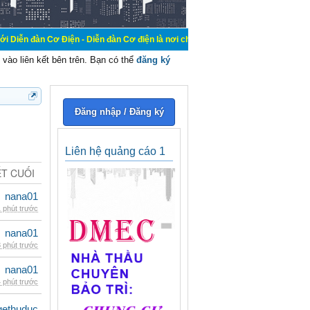
Điện - Diễn đàn Cơ điện là nơi chia sẽ kiến thức kinh nghiệm trong lãnh vực c
vào liên kết bên trên. Bạn có thể
đăng ký
Đăng nhập / Đăng ký
Liên hệ quảng cáo 1
ẾT CUỐI
nana01
 phút trước
nana01
 phút trước
nana01
 phút trước
gethuduc