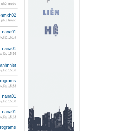
 phút trước
enmxh02
 phút trước
nana01
y lúc 16:04
nana01
y lúc 15:56
ganhnhiet
y lúc 15:56
rograms
y lúc 15:53
nana01
y lúc 15:50
nana01
y lúc 15:43
rograms