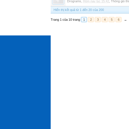
Drograms
,
Hôm nay lúc 15:42
,
Thông gió t
Hiển thị kết quả từ 1 đến 20 của 200
Trang 1 của 10 trang
1
2
3
4
5
6
→