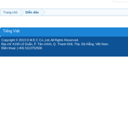
Trang chủ
Diễn đàn
Tiếng Việt
Copyright © 2013 D.M.E.C Co.,Ltd, All Rights Reserved.
Địa chỉ: K190 Lê Duẩn, P. Tân chính, Q. Thanh Khê, Thp. Đà Nẵng, Việt Nam.
Điện thoại: (+84) 5113752506