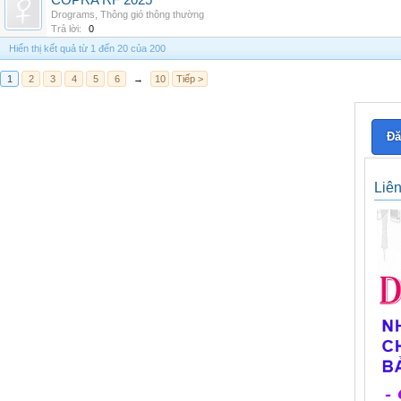
COPRA RF 2025
Drograms
,
Thông gió thông thường
Trả lời:
0
Hiển thị kết quả từ 1 đến 20 của 200
1
2
3
4
5
6
→
10
Tiếp >
Đă
Liê