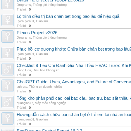
Datamine Discover v2024 23.0.426
Drograms
,
Thông gió thông thường
Trả lời:
0
Lộ trình điều trị bàn chân bẹt trong bao lâu để hiệu quả
uyenuyen01
,
Giao lưu
Trả lời:
0
Plexos Project v2026
Drograms
,
Thông gió thông thường
Trả lời:
0
Phục hồi cơ xương khớp: Chữa bàn chân bẹt trong bao lâu
uyenuyen01
,
Giao lưu
Trả lời:
0
Checklist 8 Tiêu Chí Đánh Giá Nhà Thầu HVAC Trước Khi
Hồng Hoa
,
Điều hoà không khí
Trả lời:
0
ChatGPT Guide: Uses, Advantages, and Future of Conversat
jathrutp
,
Thông tin doanh nghiệp
Trả lời:
0
Tổng kho phân phối các loại bạc cầu, bạc trụ, bạc sắt thiêu k
quanglan77
,
Máy móc công nghiệp
Trả lời:
0
Hướng dẫn cách chữa bàn chân bẹt ở trẻ em tại nhà an toà
uyenuyen01
,
Giao lưu
Trả lời:
0