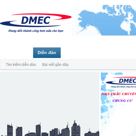
Trang chủ
Diễn đàn
Thành viên
Tìm kiếm diễn đàn
Bài viết gần đây