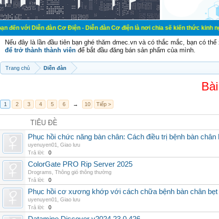
ễn đàn Cơ Điện - Diễn đàn Cơ điện là nơi chia sẽ kiến thức kinh nghiệm trong l
Nếu đây là lần đầu tiên bạn ghé thăm dmec.vn và có thắc mắc, bạn có th
để trở thành thành viên
để bắt đầu đăng bán sản phẩm của mình.
Trang chủ
Diễn đàn
Bài
1
2
3
4
5
6
→
10
Tiếp >
TIÊU ĐỀ
Phục hồi chức năng bàn chân: Cách điều trị bệnh bàn chân 
uyenuyen01
,
Giao lưu
Trả lời:
0
ColorGate PRO Rip Server 2025
Drograms
,
Thông gió thông thường
Trả lời:
0
Phục hồi cơ xương khớp với cách chữa bệnh bàn chân bẹt
uyenuyen01
,
Giao lưu
Trả lời:
0