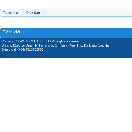
Trang chủ
Diễn đàn
Tiếng Việt
Copyright © 2013 D.M.E.C Co.,Ltd, All Rights Reserved.
Địa chỉ: K190 Lê Duẩn, P. Tân chính, Q. Thanh Khê, Thp. Đà Nẵng, Việt Nam.
Điện thoại: (+84) 5113752506