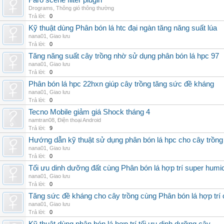
Faro scene filter plugin
Drograms
,
Thông gió thông thường
Trả lời:
0
Kỹ thuật dùng Phân bón lá htc đại ngàn tăng năng suất lúa
nana01
,
Giao lưu
Trả lời:
0
Tăng năng suất cây trồng nhờ sử dụng phân bón lá hpc 97
nana01
,
Giao lưu
Trả lời:
0
Phân bón lá hpc 22hxn giúp cây trồng tăng sức đề kháng
nana01
,
Giao lưu
Trả lời:
0
Tecno Mobile giảm giá Shock tháng 4
namtran08
,
Điện thoại Android
Trả lời:
9
Hướng dẫn kỹ thuật sử dụng phân bón lá hpc cho cây trồng
nana01
,
Giao lưu
Trả lời:
0
Tối ưu dinh dưỡng đất cùng Phân bón lá hợp trí super humi
nana01
,
Giao lưu
Trả lời:
0
Tăng sức đề kháng cho cây trồng cùng Phân bón lá hợp trí 
nana01
,
Giao lưu
Trả lời:
0