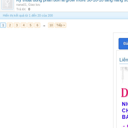
Kỹ thuật dùng phân bón lá grow more 30-10-10 tăng năng s
nana01
,
Giao lưu
Trả lời:
0
Hiển thị kết quả từ 1 đến 20 của 200
1
2
3
4
5
6
→
10
Tiếp >
Đă
Liê