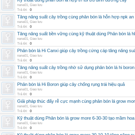
Kỹ thuật dùng phân bón lá hợp trí tối ưu dinh dưỡng cây
nana01
,
Giao lưu
Trả lời:
0
Tăng năng suất cây trồng cùng phân bón lá hỗn hợp npk an
nana01
,
Giao lưu
Trả lời:
0
Tăng năng suất bền vững cùng kỹ thuật dùng Phân bón lá h
nana01
,
Giao lưu
Trả lời:
0
Phân bón lá Hi Canxi giúp cây trồng cứng cáp tăng năng su
nana01
,
Giao lưu
Trả lời:
0
Tăng năng suất cây trồng nhờ sử dụng phân bón lá hi boron
nana01
,
Giao lưu
Trả lời:
0
Phân bón lá Hi Boron giúp cây chống rụng trái hiệu quả
nana01
,
Giao lưu
Trả lời:
0
Giải pháp thúc đẩy rễ cực mạnh cùng phân bón lá grow mo
nana01
,
Giao lưu
Trả lời:
0
Kỹ thuật dùng Phân bón lá grow more 6-30-30 tạo mầm hoa
nana01
,
Giao lưu
Trả lời:
0