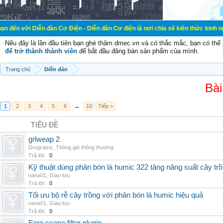
ễn đàn Cơ Điện - Diễn đàn Cơ điện là nơi chia sẽ kiến thức kinh nghiệm trong l
Nếu đây là lần đầu tiên bạn ghé thăm dmec.vn và có thắc mắc, bạn có th
để trở thành thành viên
để bắt đầu đăng bán sản phẩm của mình.
Trang chủ
Diễn đàn
Bài
1
2
3
4
5
6
→
10
Tiếp >
TIÊU ĐỀ
grlweap 2
Drograms
,
Thông gió thông thường
Trả lời:
0
Kỹ thuật dùng phân bón lá humic 322 tăng năng suất cây tr
nana01
,
Giao lưu
Trả lời:
0
Tối ưu bộ rễ cây trồng với phân bón lá humic hiệu quả
nana01
,
Giao lưu
Trả lời:
0