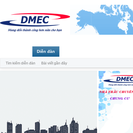
Trang chủ
Diễn đàn
Thành viên
Tìm kiếm diễn đàn
Bài viết gần đây