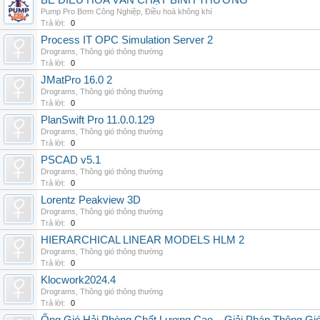
BỂ ĐIỀU HÒA VẪN CHẠY BÌNH THƯỜNG
Pump Pro Bơm Công Nghiệp
,
Điều hoà không khí
Trả lời:
0
Process IT OPC Simulation Server 2
Drograms
,
Thông gió thông thường
Trả lời:
0
JMatPro 16.0 2
Drograms
,
Thông gió thông thường
Trả lời:
0
PlanSwift Pro 11.0.0.129
Drograms
,
Thông gió thông thường
Trả lời:
0
PSCAD v5.1
Drograms
,
Thông gió thông thường
Trả lời:
0
Lorentz Peakview 3D
Drograms
,
Thông gió thông thường
Trả lời:
0
HIERARCHICAL LINEAR MODELS HLM 2
Drograms
,
Thông gió thông thường
Trả lời:
0
Klocwork2024.4
Drograms
,
Thông gió thông thường
Trả lời:
0