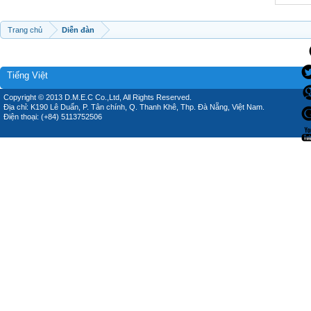
Trang chủ
Diễn đàn
Tiếng Việt
Copyright © 2013 D.M.E.C Co.,Ltd, All Rights Reserved.
Địa chỉ: K190 Lê Duẩn, P. Tân chính, Q. Thanh Khê, Thp. Đà Nẵng, Việt Nam.
Điện thoại: (+84) 5113752506