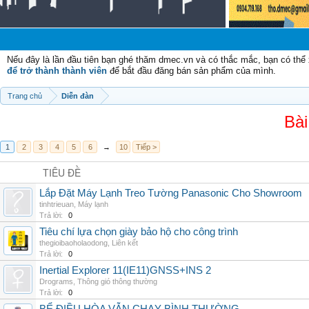
Nếu đây là lần đầu tiên bạn ghé thăm dmec.vn và có thắc mắc, bạn có th
để trở thành thành viên
để bắt đầu đăng bán sản phẩm của mình.
Trang chủ
Diễn đàn
Bài
1
2
3
4
5
6
→
10
Tiếp >
TIÊU ĐỀ
Lắp Đặt Máy Lạnh Treo Tường Panasonic Cho Showroom
tinhtrieuan
,
Máy lạnh
Trả lời:
0
Tiêu chí lựa chọn giày bảo hộ cho công trình
thegioibaoholaodong
,
Liên kết
Trả lời:
0
Inertial Explorer 11(IE11)GNSS+INS 2
Drograms
,
Thông gió thông thường
Trả lời:
0