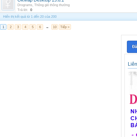
OkMap Desktop 19.6.1
Drograms
,
Thông gió thông thường
Trả lời:
0
Hiển thị kết quả từ 1 đến 20 của 200
1
2
3
4
5
6
→
10
Tiếp >
Đă
Liê