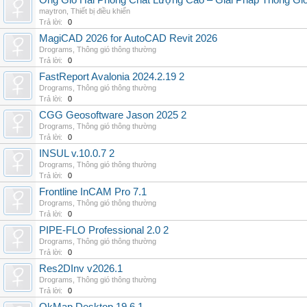
Ống Gió Hải Phòng Chất Lượng Cao – Giải Pháp Thông Gió
maytron
,
Thiết bị điều khiển
Trả lời:
0
MagiCAD 2026 for AutoCAD Revit 2026
Drograms
,
Thông gió thông thường
Trả lời:
0
FastReport Avalonia 2024.2.19 2
Drograms
,
Thông gió thông thường
Trả lời:
0
CGG Geosoftware Jason 2025 2
Drograms
,
Thông gió thông thường
Trả lời:
0
INSUL v.10.0.7 2
Drograms
,
Thông gió thông thường
Trả lời:
0
Frontline InCAM Pro 7.1
Drograms
,
Thông gió thông thường
Trả lời:
0
PIPE-FLO Professional 2.0 2
Drograms
,
Thông gió thông thường
Trả lời:
0
Res2DInv v2026.1
Drograms
,
Thông gió thông thường
Trả lời:
0