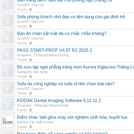
Bàn trang điểm hiện đại cho phòng ngủ chung cư
vyvy937
,
Giao lưu
Trả lời:
0
Sofa phòng khách nhỏ đẹp và tiện dụng cho gia đình trẻ
vyvy937
,
Giao lưu
Trả lời:
0
Bàn ăn chân sắt mặt đá có chắc chắn không?
vyvy937
,
Giao lưu
Trả lời:
0
PASS START-PROF V4.87 R2 2025 2
Drograms
,
Thông gió thông thường
Trả lời:
0
Bộ sưu tập ngói phẳng tráng men Aurora Viglacera Thăng L
hadng243
,
Xây dựng
Trả lời:
0
Sofa da công nghiệp và sofa nỉ nên chọn loại nào?
vyvy937
,
Giao lưu
Trả lời:
0
KODAK Dental Imaging Software 6.12.11 2
Drograms
,
Thông gió thông thường
Trả lời:
0
Điểm khác biệt giữa máy xét nghiệm sinh hóa, huyết học
DatViet
,
Các thiết bị khác
Trả lời:
0