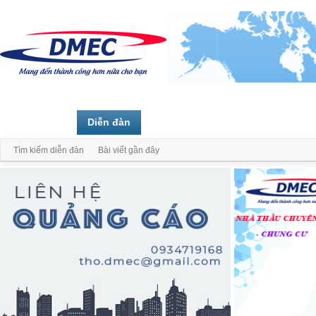
Trang chủ
Diễn đàn
Thành viên
Tìm kiếm diễn đàn
Bài viết gần đây