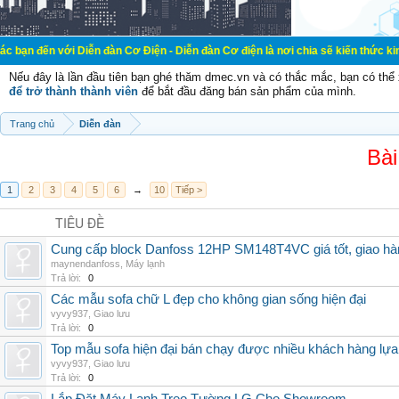
 Diễn đàn Cơ Điện - Diễn đàn Cơ điện là nơi chia sẽ kiến thức kinh nghiệm tro
Nếu đây là lần đầu tiên bạn ghé thăm dmec.vn và có thắc mắc, bạn có th
để trở thành thành viên
để bắt đầu đăng bán sản phẩm của mình.
Trang chủ
Diễn đàn
Bài
1
2
3
4
5
6
→
10
Tiếp >
TIÊU ĐỀ
Cung cấp block Danfoss 12HP SM148T4VC giá tốt, giao hàng
maynendanfoss
,
Máy lạnh
Trả lời:
0
Các mẫu sofa chữ L đẹp cho không gian sống hiện đại
vyvy937
,
Giao lưu
Trả lời:
0
Top mẫu sofa hiện đại bán chạy được nhiều khách hàng lự
vyvy937
,
Giao lưu
Trả lời:
0