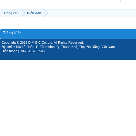
Trang chủ
Diễn đàn
Tiếng Việt
Copyright © 2013 D.M.E.C Co.,Ltd, All Rights Reserved.
Địa chỉ: K190 Lê Duẩn, P. Tân chính, Q. Thanh Khê, Thp. Đà Nẵng, Việt Nam.
Điện thoại: (+84) 5113752506