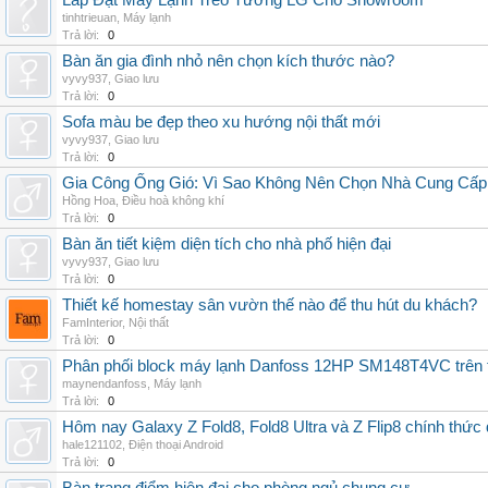
Lắp Đặt Máy Lạnh Treo Tường LG Cho Showroom
tinhtrieuan
,
Máy lạnh
Trả lời:
0
Bàn ăn gia đình nhỏ nên chọn kích thước nào?
vyvy937
,
Giao lưu
Trả lời:
0
Sofa màu be đẹp theo xu hướng nội thất mới
vyvy937
,
Giao lưu
Trả lời:
0
Gia Công Ống Gió: Vì Sao Không Nên Chọn Nhà Cung Cấp
Hồng Hoa
,
Điều hoà không khí
Trả lời:
0
Bàn ăn tiết kiệm diện tích cho nhà phố hiện đại
vyvy937
,
Giao lưu
Trả lời:
0
Thiết kế homestay sân vườn thế nào để thu hút du khách?
FamInterior
,
Nội thất
Trả lời:
0
Phân phối block máy lạnh Danfoss 12HP SM148T4VC trên t
maynendanfoss
,
Máy lạnh
Trả lời:
0
Hôm nay Galaxy Z Fold8, Fold8 Ultra và Z Flip8 chính thức
hale121102
,
Điện thoại Android
Trả lời:
0