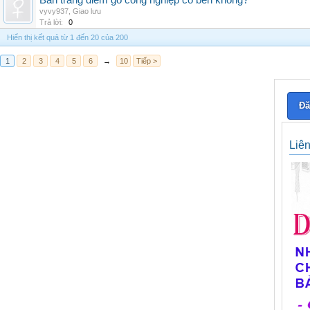
Bàn trang điểm gỗ công nghiệp có bền không?
vyvy937
,
Giao lưu
Trả lời:
0
Hiển thị kết quả từ 1 đến 20 của 200
1
2
3
4
5
6
→
10
Tiếp >
Đă
Liê