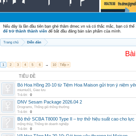
Chào 
Nếu đây là lần đầu tiên bạn ghé thăm dmec.vn và có thắc mắc, bạn có th
để trở thành thành viên
để bắt đầu đăng bán sản phẩm của mình.
Trang chủ
Diễn đàn
Bài
1
2
3
4
5
6
→
10
Tiếp >
TIÊU ĐỀ
Bó Hoa Hồng 20-10 từ Tiệm Hoa Maison gửi trọn ý niệm yê
miumiu01
,
Giao lưu
Trả lời:
0
DNV Sesam Package 2026.04 2
Drograms
,
Thông gió thông thường
Trả lời:
0
Bộ thở SCBA T8000 Type II – trợ thở hiệu suất cao cho lực
mộng thùy
,
Thông tin doanh nghiệp
Trả lời:
0