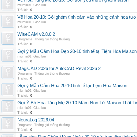
Vẽ Hoa Tặng Mẹ 20-10: Gói trọn yêu thương tại Maison
miumiu01
,
Giao lưu
Trả lời:
0
Vẽ Hoa 20-10: Gói ghém tình cảm vào những cánh hoa tươ
miumiu01
,
Giao lưu
Trả lời:
0
WiseCAM v2.8.0 2
Drograms
,
Thông gió thông thường
Trả lời:
0
Gợi ý Mẫu Cắm Hoa Đẹp 20-10 tinh tế tại Tiệm Hoa Maison
miumiu01
,
Giao lưu
Trả lời:
0
MagiCAD 2026 for AutoCAD Revit 2026 2
Drograms
,
Thông gió thông thường
Trả lời:
0
Gợi ý Mẫu Cắm Hoa 20-10 tinh tế tại Tiệm Hoa Maison
miumiu01
,
Giao lưu
Trả lời:
0
Gợi Ý Bó Hoa Tặng Mẹ 20-10 Mầm Non Từ Maison Thật Ti
miumiu01
,
Giao lưu
Trả lời:
0
NeuraLog 2026.04
Drograms
,
Thông gió thông thường
Trả lời:
0