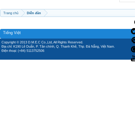
Trang chủ
Diễn đàn
Tiếng Việt
Copyright © 2013 D.M.E.C Co.,Ltd, All Rights Reserved.
Địa chỉ: K190 Lê Duẩn, P. Tân chính, Q. Thanh Khê, Thp. Đà Nẵng, Việt Nam.
Điện thoại: (+84) 5113752506