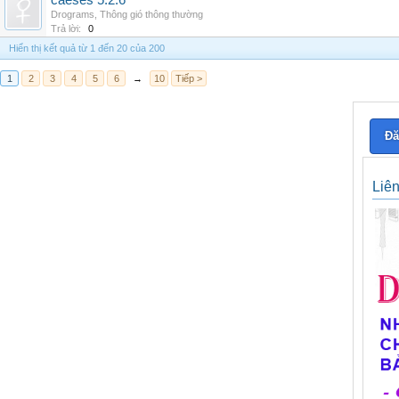
caeses 5.2.6
Drograms
,
Thông gió thông thường
Trả lời:
0
Hiển thị kết quả từ 1 đến 20 của 200
1
2
3
4
5
6
→
10
Tiếp >
Đă
Liê