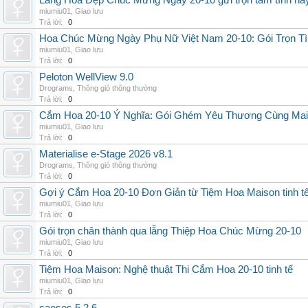
Lẵng Hoa Đẹp Chúc Mừng Ngày 20-10 gửi trọn tâm tình nà
miumiu01
,
Giao lưu
Trả lời:
0
Hoa Chúc Mừng Ngày Phụ Nữ Việt Nam 20-10: Gói Trọn Tì
miumiu01
,
Giao lưu
Trả lời:
0
Peloton WellView 9.0
Drograms
,
Thông gió thông thường
Trả lời:
0
Cắm Hoa 20-10 Ý Nghĩa: Gói Ghém Yêu Thương Cùng Ma
miumiu01
,
Giao lưu
Trả lời:
0
Materialise e-Stage 2026 v8.1
Drograms
,
Thông gió thông thường
Trả lời:
0
Gợi ý Cắm Hoa 20-10 Đơn Giản từ Tiệm Hoa Maison tinh t
miumiu01
,
Giao lưu
Trả lời:
0
Gói trọn chân thành qua lẵng Thiệp Hoa Chúc Mừng 20-10
miumiu01
,
Giao lưu
Trả lời:
0
Tiệm Hoa Maison: Nghệ thuật Thi Cắm Hoa 20-10 tinh tế
miumiu01
,
Giao lưu
Trả lời:
0