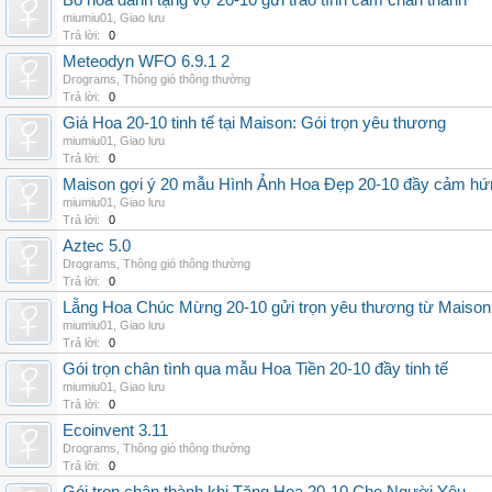
Bó hoa dành tặng vợ 20-10 gửi trao tình cảm chân thành
miumiu01
,
Giao lưu
Trả lời:
0
Meteodyn WFO 6.9.1 2
Drograms
,
Thông gió thông thường
Trả lời:
0
Giá Hoa 20-10 tinh tế tại Maison: Gói trọn yêu thương
miumiu01
,
Giao lưu
Trả lời:
0
Maison gợi ý 20 mẫu Hình Ảnh Hoa Đẹp 20-10 đầy cảm hứ
miumiu01
,
Giao lưu
Trả lời:
0
Aztec 5.0
Drograms
,
Thông gió thông thường
Trả lời:
0
Lẵng Hoa Chúc Mừng 20-10 gửi trọn yêu thương từ Maison
miumiu01
,
Giao lưu
Trả lời:
0
Gói trọn chân tình qua mẫu Hoa Tiền 20-10 đầy tinh tế
miumiu01
,
Giao lưu
Trả lời:
0
Ecoinvent 3.11
Drograms
,
Thông gió thông thường
Trả lời:
0