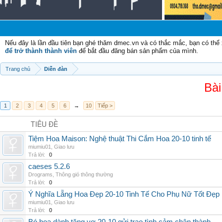
Chào
Nếu đây là lần đầu tiên bạn ghé thăm dmec.vn và có thắc mắc, bạn có th
để trở thành thành viên
để bắt đầu đăng bán sản phẩm của mình.
Trang chủ
Diễn đàn
Bài
1
2
3
4
5
6
→
10
Tiếp >
TIÊU ĐỀ
Tiệm Hoa Maison: Nghệ thuật Thi Cắm Hoa 20-10 tinh tế
miumiu01
,
Giao lưu
Trả lời:
0
caeses 5.2.6
Drograms
,
Thông gió thông thường
Trả lời:
0
Ý Nghĩa Lẵng Hoa Đẹp 20-10 Tinh Tế Cho Phụ Nữ Tốt Đẹp
miumiu01
,
Giao lưu
Trả lời:
0