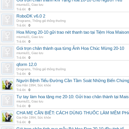
Gói trọn chân thành khi Tặng Hoa 20-10 Cho Người Yêu
miumiu01
,
Giao lưu
Trả lời:
0
RoboDK v6.0 2
Drograms
,
Thông gió thông thường
Trả lời:
0
Hoa Mừng 20-10 gửi trao nét thanh tao tại Tiệm Hoa Maison
miumiu01
,
Giao lưu
Trả lời:
0
Gói trọn chân thành qua từng Ảnh Hoa Chúc Mừng 20-10
miumiu01
,
Giao lưu
Trả lời:
0
qform 12.0
Drograms
,
Thông gió thông thường
Trả lời:
0
Người Bệnh Tiểu Đường Cần Tầm Soát Những Biến Chứng
Gia Hân 1994
,
Sức khỏe
Trả lời:
0
Tự tay làm hoa tặng mẹ 20-10: Gửi trao chân thành tại Mai
miumiu01
,
Giao lưu
Trả lời:
0
CHA MẸ CẦN BIẾT: CÁCH DÙNG THUỐC LÀM MỀM PH
Gia Hân 1994
,
Sức khỏe
Trả lời:
0