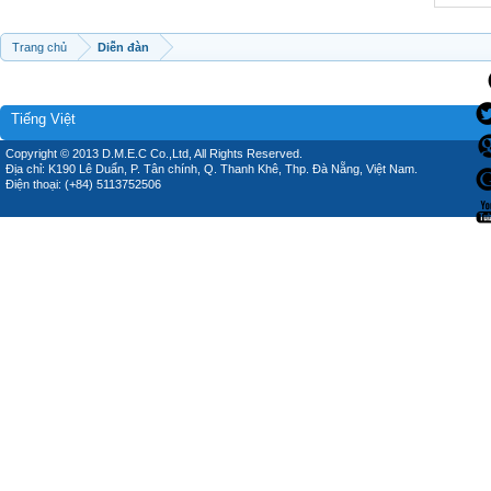
Trang chủ
Diễn đàn
Tiếng Việt
Copyright © 2013 D.M.E.C Co.,Ltd, All Rights Reserved.
Địa chỉ: K190 Lê Duẩn, P. Tân chính, Q. Thanh Khê, Thp. Đà Nẵng, Việt Nam.
Điện thoại: (+84) 5113752506