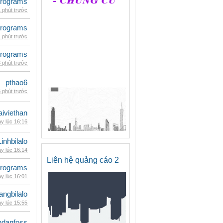
rograms
 phút trước
rograms
 phút trước
rograms
 phút trước
pthao6
 phút trước
iviethan
y lúc 16:16
Linhbilalo
y lúc 16:14
Liên hệ quảng cáo 2
rograms
y lúc 16:01
rangbilalo
y lúc 15:55
danfoss