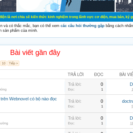
a sẽ kiến thức kinh nghiệm trong lãnh vực cơ điện, mua bán, ký gửi, cho thuê h
vn và có thắc mắc, bạn có thể xem
các câu hỏi thường gặp
bằng cách nhấn 
n sản phẩm của mình.
Bài viết gần đây
10
Tiếp >
TRẢ LỜI
ĐỌC
BÀI VI
Trả lời:
0
D
hường
Đọc:
1
1
 trên Webnovel có bộ nào đọc
Trả lời:
0
doctr
Đọc:
1
5
Trả lời:
0
D
thường
Đọc:
1
11