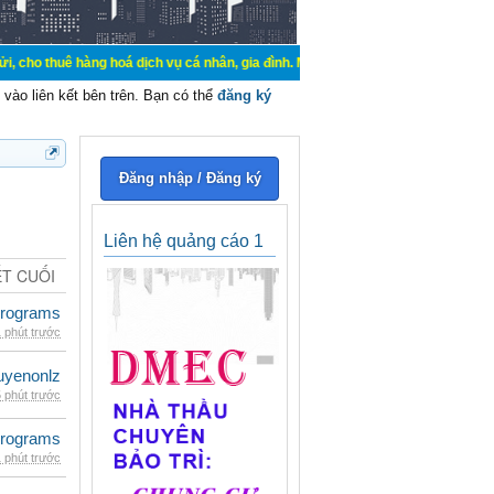
àng hoá dịch vụ cá nhân, gia đình. Mua bán, ký gửi, cho thuê thiết bị hệ thốn
vào liên kết bên trên. Bạn có thể
đăng ký
Đăng nhập / Đăng ký
Liên hệ quảng cáo 1
ẾT CUỐI
rograms
 phút trước
uyenonlz
 phút trước
rograms
 phút trước