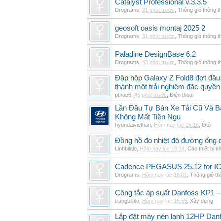
Catalyst Professional v.3.3.5
Drograms
,
21 phút trước
,
Thông gió thông 
geosoft oasis montaj 2025 2
Drograms
,
31 phút trước
,
Thông gió thông 
Paladine DesignBase 6.2
Drograms
,
43 phút trước
,
Thông gió thông 
Đập hộp Galaxy Z Fold8 đợt đầu:
thành một trải nghiệm đặc quyền
pthao6
,
46 phút trước
,
Điện thoại
Lần Đầu Tự Bán Xe Tải Cũ Và B
Không Mất Tiền Ngu
hyundaiviethan
,
Hôm nay lúc 16:16
,
Ôtô
Đồng hồ đo nhiệt độ đường ống 
Linhbilalo
,
Hôm nay lúc 16:14
,
Các thiết bị k
Cadence PEGASUS 25.12 for I
Drograms
,
Hôm nay lúc 16:01
,
Thông gió t
Công tắc áp suất Danfoss KP1 –
trangbilalo
,
Hôm nay lúc 15:55
,
Xây dựng
Lắp đặt máy nén lạnh 12HP Da