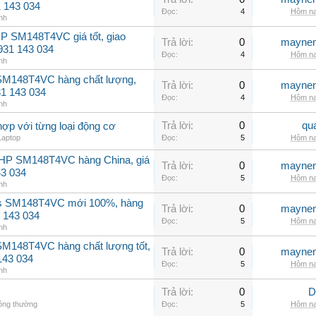
31 143 034
Đọc:
4
Hôm na
nh
P SM148T4VC giá tốt, giao
Trả lời:
0
maynen
0931 143 034
Đọc:
4
Hôm na
nh
 SM148T4VC hàng chất lượng,
Trả lời:
0
maynen
31 143 034
Đọc:
4
Hôm na
nh
Trả lời:
0
qu
hợp với từng loại động cơ
Laptop
Đọc:
5
Hôm na
2HP SM148T4VC hàng China, giá
Trả lời:
0
maynen
43 034
Đọc:
5
Hôm na
nh
ss SM148T4VC mới 100%, hàng
Trả lời:
0
maynen
 143 034
Đọc:
5
Hôm na
nh
SM148T4VC hàng chất lượng tốt,
Trả lời:
0
maynen
143 034
Đọc:
5
Hôm na
nh
Trả lời:
0
D
hông thường
Đọc:
5
Hôm na