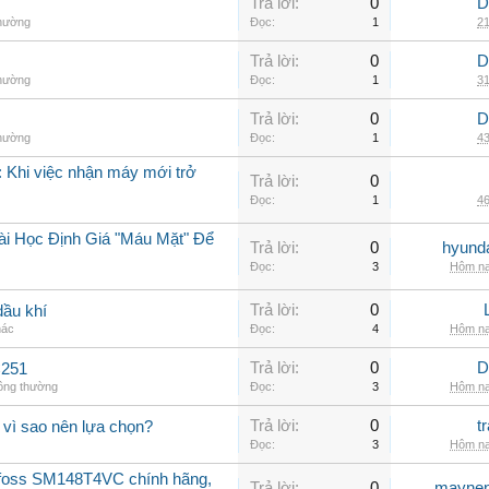
Trả lời:
0
D
thường
Đọc:
1
21
Trả lời:
0
D
thường
Đọc:
1
31
Trả lời:
0
D
thường
Đọc:
1
43
 Khi việc nhận máy mới trở
Trả lời:
0
Đọc:
1
46
ài Học Định Giá "Máu Mặt" Để
Trả lời:
0
hyunda
Đọc:
3
Hôm na
Trả lời:
0
dầu khí
hác
Đọc:
4
Hôm na
Trả lời:
0
D
C251
hông thường
Đọc:
3
Hôm na
Trả lời:
0
t
 vì sao nên lựa chọn?
Đọc:
3
Hôm na
nfoss SM148T4VC chính hãng,
Trả lời:
0
maynen