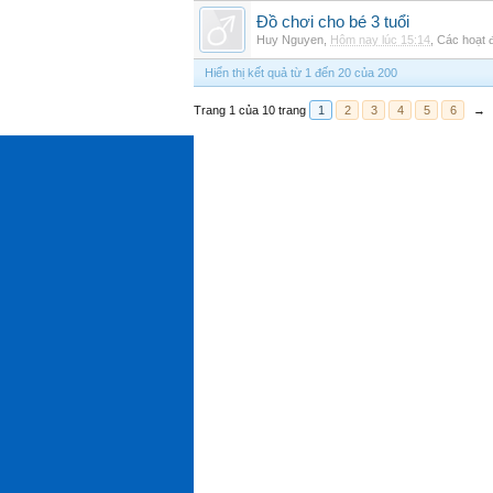
Đồ chơi cho bé 3 tuổi
Huy Nguyen
,
Hôm nay lúc 15:14
,
Các hoạt đ
Hiển thị kết quả từ 1 đến 20 của 200
Trang 1 của 10 trang
1
2
3
4
5
6
→