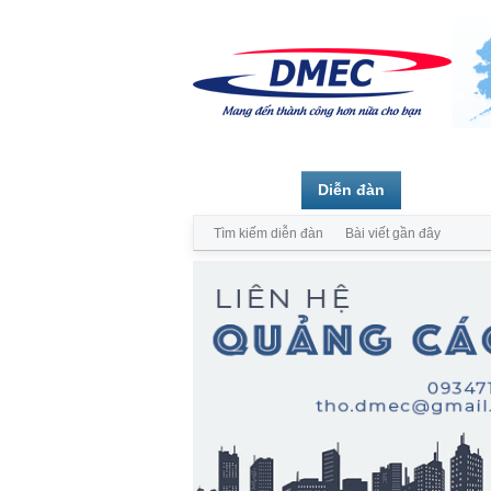
Trang chủ
Diễn đàn
Thành vi
Tìm kiếm diễn đàn
Bài viết gần đây