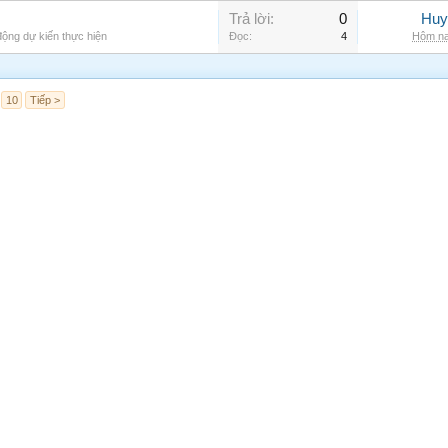
Trả lời:
0
Huy
ộng dự kiến thực hiện
Đọc:
4
Hôm na
10
Tiếp >