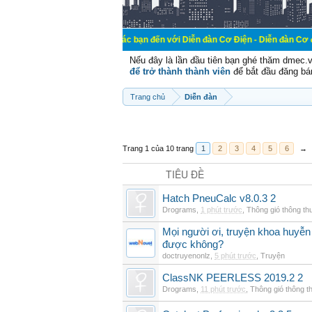
Chào mừng các bạn đến với Diễn đàn Cơ Điện - Diễn đàn Cơ điện là nơi chi
Nếu đây là lần đầu tiên bạn ghé thăm dmec.
để trở thành thành viên
để bắt đầu đăng bá
Trang chủ
Diễn đàn
Trang 1 của 10 trang
1
2
3
4
5
6
→
TIÊU ĐỀ
Hatch PneuCalc v8.0.3 2
Drograms
,
1 phút trước
,
Thông gió thông t
Mọi người ơi, truyện khoa huyễn
được không?
doctruyenonlz
,
5 phút trước
,
Truyện
ClassNK PEERLESS 2019.2 2
Drograms
,
11 phút trước
,
Thông gió thông 