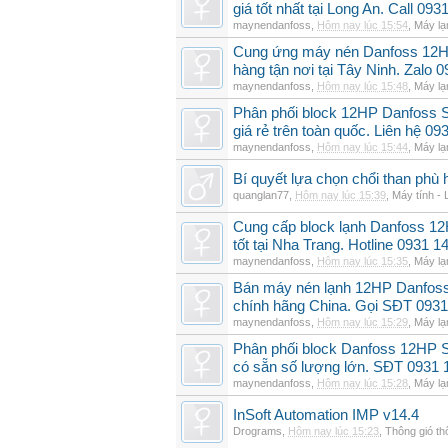
giá tốt nhất tại Long An. Call 09
maynendanfoss
,
Hôm nay lúc 15:54
,
Máy lạ
Cung ứng máy nén Danfoss 12H
hàng tận nơi tại Tây Ninh. Zalo 
maynendanfoss
,
Hôm nay lúc 15:48
,
Máy lạ
Phân phối block 12HP Danfoss
giá rẻ trên toàn quốc. Liên hệ 09
maynendanfoss
,
Hôm nay lúc 15:44
,
Máy lạ
Bí quyết lựa chọn chổi than phù 
quanglan77
,
Hôm nay lúc 15:39
,
Máy tính - 
Cung cấp block lạnh Danfoss 1
tốt tại Nha Trang. Hotline 0931 1
maynendanfoss
,
Hôm nay lúc 15:35
,
Máy lạ
Bán máy nén lạnh 12HP Danfo
chính hãng China. Gọi SĐT 0931
maynendanfoss
,
Hôm nay lúc 15:29
,
Máy lạ
Phân phối block Danfoss 12HP 
có sẵn số lượng lớn. SĐT 0931 
maynendanfoss
,
Hôm nay lúc 15:28
,
Máy lạ
InSoft Automation IMP v14.4
Drograms
,
Hôm nay lúc 15:23
,
Thông gió t