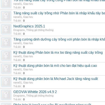
Tối ưu năng suất cây trồng cùng Phân bón lá nhập khẩu thái
nana01
,
Giao lưu
Trả lời:
0
Tăng năng suất cây trồng nhờ Phân bón lá nhập khẩu tây b
nana01
,
Giao lưu
Trả lời:
0
NedGraphics 2025.1
Drograms
,
Thông gió thông thường
Trả lời:
0
Tăng cường dinh dưỡng cây trồng với phân bón lá nhập kh
nana01
,
Giao lưu
Trả lời:
0
Kỹ thuật dùng Phân bón lá mx bo tăng năng suất cây trồng
nana01
,
Giao lưu
Trả lời:
0
Kỹ thuật dùng phân bón lá mít cho lan đạt hiệu quả cao
nana01
,
Giao lưu
Trả lời:
0
Kỹ thuật dùng phân bón lá Michael Jack tăng năng suất
nana01
,
Giao lưu
Trả lời:
0
GEOVIA Whittle 2026 v4.9 2
Drograms
,
Thông gió thông thường
Trả lời:
0