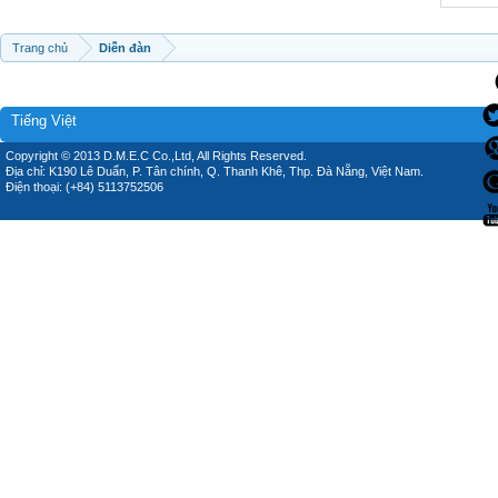
Trang chủ
Diễn đàn
Tiếng Việt
Copyright © 2013 D.M.E.C Co.,Ltd, All Rights Reserved.
Địa chỉ: K190 Lê Duẩn, P. Tân chính, Q. Thanh Khê, Thp. Đà Nẵng, Việt Nam.
Điện thoại: (+84) 5113752506