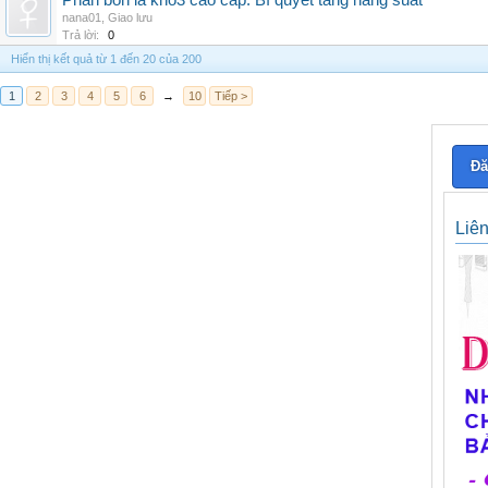
Phân bón lá kno3 cao cấp: Bí quyết tăng năng suất
nana01
,
Giao lưu
Trả lời:
0
Hiển thị kết quả từ 1 đến 20 của 200
1
2
3
4
5
6
→
10
Tiếp >
Đă
Liê