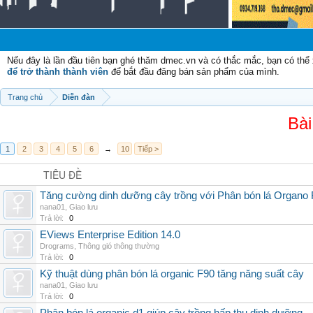
Nếu đây là lần đầu tiên bạn ghé thăm dmec.vn và có thắc mắc, bạn có th
để trở thành thành viên
để bắt đầu đăng bán sản phẩm của mình.
Trang chủ
Diễn đàn
Bài
1
2
3
4
5
6
→
10
Tiếp >
TIÊU ĐỀ
Tăng cường dinh dưỡng cây trồng với Phân bón lá Organo 
nana01
,
Giao lưu
Trả lời:
0
EViews Enterprise Edition 14.0
Drograms
,
Thông gió thông thường
Trả lời:
0
Kỹ thuật dùng phân bón lá organic F90 tăng năng suất cây
nana01
,
Giao lưu
Trả lời:
0