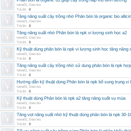
Phân bón lá organic d1 giúp cây trồng hấp thụ dinh dưỡng
nana01
,
Giao lưu
Trả lời:
0
Tăng năng suất cây trồng nhờ Phân bón lá organic bio allici
nana01
,
Giao lưu
Trả lời:
0
Tăng năng suất nhờ Phân bón lá npk vi lượng sinh học a2
nana01
,
Giao lưu
Trả lời:
0
Kỹ thuật dùng phân bón lá npk vi lượng sinh học tăng năng 
nana01
,
Giao lưu
Trả lời:
0
Tăng năng suất cây trồng nhờ sử dụng phân bón lá npk hợp 
nana01
,
Giao lưu
Trả lời:
0
Hướng dẫn kỹ thuật dùng Phân bón lá npk bổ sung trung vi
nana01
,
Giao lưu
Trả lời:
0
Kỹ thuật dùng Phân bón lá npk a2 tăng năng suất vụ mùa
nana01
,
Giao lưu
Trả lời:
0
Tăng vọt năng suất nhờ kỹ thuật dùng phân bón lá npk 30-1
nana01
,
Giao lưu
Trả lời:
0