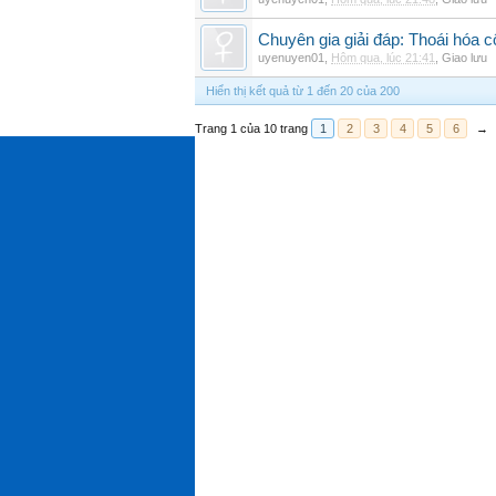
Chuyên gia giải đáp: Thoái hóa c
uyenuyen01
,
Hôm qua, lúc 21:41
,
Giao lưu
Hiển thị kết quả từ 1 đến 20 của 200
Trang 1 của 10 trang
1
2
3
4
5
6
→