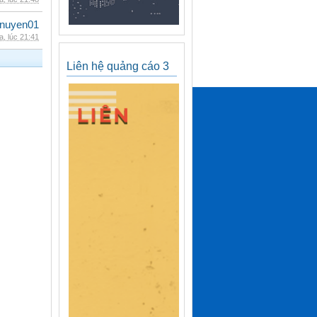
nuyen01
, lúc 21:41
Liên hệ quảng cáo 3