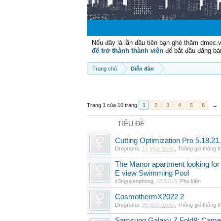
Nếu đây là lần đầu tiên bạn ghé thăm dmec.
để trở thành thành viên
để bắt đầu đăng bá
Trang chủ
Diễn đàn
Trang 1 của 10 trang
1
2
3
4
5
6
→
TIÊU ĐỀ
Cutting Optimization Pro 5.18.21
Drograms
,
17 phút trước
,
Thông gió thông 
The Manor apartment looking for 
E view Swimming Pool
z3nguyenphong
,
18/12/15
,
Phụ kiện
CosmothermX2022 2
Drograms
,
25 phút trước
,
Thông gió thông 
Samsung Galaxy Z Fold8: Camer