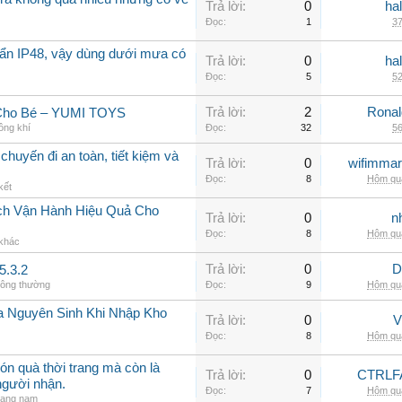
Trả lời:
0
ha
Đọc:
1
37
ẩn IP48, vậy dùng dưới mưa có
Trả lời:
0
ha
Đọc:
5
52
Trả lời:
2
Rona
 Cho Bé – YUMI TOYS
ông khí
Đọc:
32
56
chuyến đi an toàn, tiết kiệm và
Trả lời:
0
wifimmar
Đọc:
8
Hôm qua
kết
ch Vận Hành Hiệu Quả Cho
Trả lời:
0
n
Đọc:
8
Hôm qua
 khác
Trả lời:
0
D
5.3.2
hông thường
Đọc:
9
Hôm qua
a Nguyên Sinh Khi Nhập Kho
Trả lời:
0
V
Đọc:
8
Hôm qua
ón quà thời trang mà còn là
Trả lời:
0
CTRLF
người nhận.
Đọc:
7
Hôm qua
rang nam