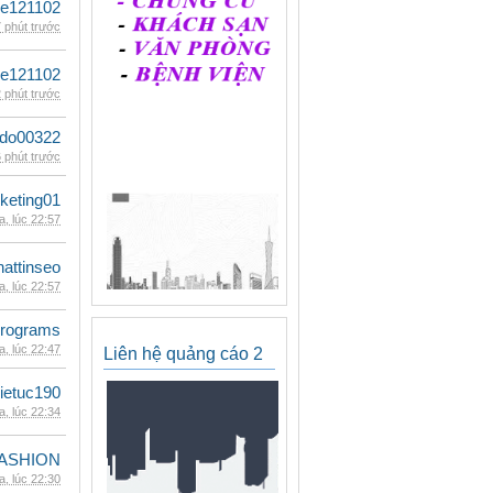
le121102
 phút trước
le121102
 phút trước
ldo00322
 phút trước
keting01
, lúc 22:57
hattinseo
, lúc 22:57
rograms
, lúc 22:47
Liên hệ quảng cáo 2
ietuc190
, lúc 22:34
ASHION
, lúc 22:30