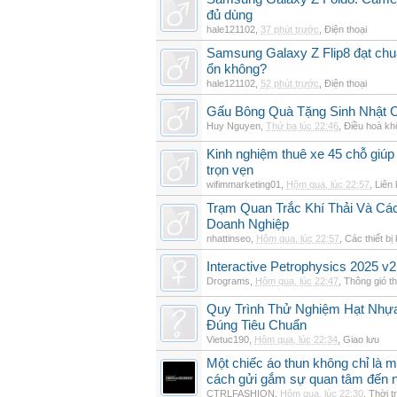
đủ dùng
hale121102
,
37 phút trước
,
Điện thoại
Samsung Galaxy Z Flip8 đạt chu
ổn không?
hale121102
,
52 phút trước
,
Điện thoại
Gấu Bông Quà Tặng Sinh Nhật
Huy Nguyen
,
Thứ ba lúc 22:46
,
Điều hoà kh
Kinh nghiệm thuê xe 45 chỗ giúp 
trọn vẹn
wifimmarketing01
,
Hôm qua, lúc 22:57
,
Liên 
Trạm Quan Trắc Khí Thải Và Cá
Doanh Nghiệp
nhattinseo
,
Hôm qua, lúc 22:57
,
Các thiết bị
Interactive Petrophysics 2025 v2
Drograms
,
Hôm qua, lúc 22:47
,
Thông gió t
Quy Trình Thử Nghiệm Hạt Nhự
Đúng Tiêu Chuẩn
Vietuc190
,
Hôm qua, lúc 22:34
,
Giao lưu
Một chiếc áo thun không chỉ là m
cách gửi gắm sự quan tâm đến 
CTRLFASHION
,
Hôm qua, lúc 22:30
,
Thời t