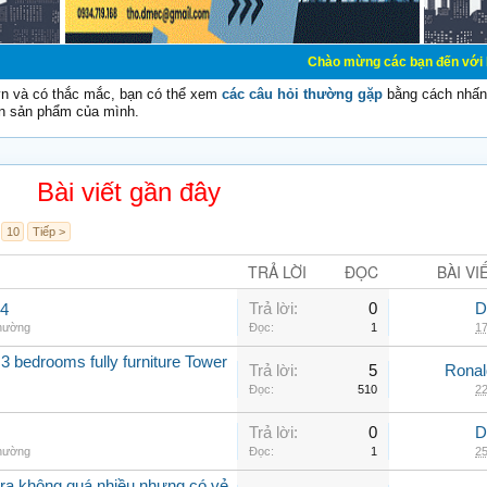
Chào mừng các bạn đến với Diễn đàn Cơ Điệ
vn và có thắc mắc, bạn có thể xem
các câu hỏi thường gặp
bằng cách nhấn 
n sản phẩm của mình.
Bài viết gần đây
10
Tiếp >
TRẢ LỜI
ĐỌC
BÀI VI
Trả lời:
0
D
.4
thường
Đọc:
1
17
3 bedrooms fully furniture Tower
Trả lời:
5
Rona
Đọc:
510
22
Trả lời:
0
D
thường
Đọc:
1
25
a không quá nhiều nhưng có vẻ