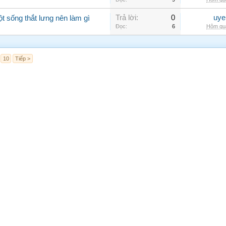
Trả lời:
0
uye
ột sống thắt lưng nên làm gì
Đọc:
6
Hôm qua
10
Tiếp >