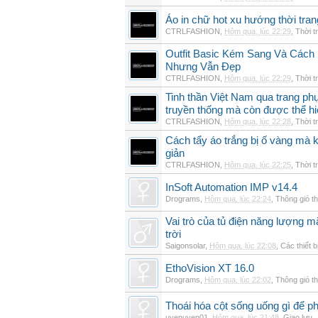
Áo in chữ hot xu hướng thời tra
CTRLFASHION
,
Hôm qua, lúc 22:29
,
Thời t
Outfit Basic Kém Sang Và Các
Nhưng Vẫn Đẹp
CTRLFASHION
,
Hôm qua, lúc 22:29
,
Thời t
Tinh thần Việt Nam qua trang p
truyền thống mà còn được thể h
CTRLFASHION
,
Hôm qua, lúc 22:28
,
Thời t
Cách tẩy áo trắng bị ố vàng mà 
giản
CTRLFASHION
,
Hôm qua, lúc 22:25
,
Thời t
InSoft Automation IMP v14.4
Drograms
,
Hôm qua, lúc 22:24
,
Thông gió t
Vai trò của tủ điện năng lượng mặ
trời
Saigonsolar
,
Hôm qua, lúc 22:08
,
Các thiết b
EthoVision XT 16.0
Drograms
,
Hôm qua, lúc 22:02
,
Thông gió t
Thoái hóa cột sống uống gì để p
uyenuyen01
,
Hôm qua, lúc 21:48
,
Giao lưu