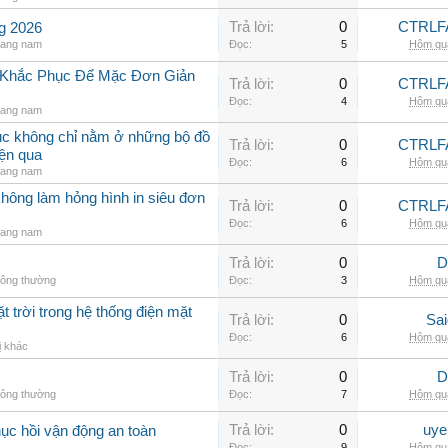
Trả lời:
0
CTRLF
ng 2026
rang nam
Đọc:
5
Hôm qua
h Khắc Phục Để Mặc Đơn Giản
Trả lời:
0
CTRLF
Đọc:
4
Hôm qua
rang nam
hục không chỉ nằm ở những bộ đồ
Trả lời:
0
CTRLF
iện qua
Đọc:
6
Hôm qua
rang nam
không làm hỏng hình in siêu đơn
Trả lời:
0
CTRLF
Đọc:
6
Hôm qua
rang nam
Trả lời:
0
D
hông thường
Đọc:
3
Hôm qua
t trời trong hệ thống điện mặt
Trả lời:
0
Sai
Đọc:
6
Hôm qua
ị khác
Trả lời:
0
D
hông thường
Đọc:
7
Hôm qua
Trả lời:
0
uye
hục hồi vận động an toàn
Đọc:
9
Hôm qua