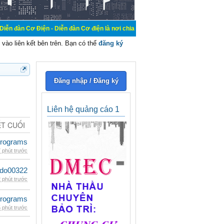
n - Diễn đàn Cơ điện là nơi chia sẽ kiến thức kinh nghiệm trong lãnh vực cơ đ
vào liên kết bên trên. Bạn có thể
đăng ký
Đăng nhập / Đăng ký
Liên hệ quảng cáo 1
ẾT CUỐI
rograms
 phút trước
ldo00322
 phút trước
rograms
 phút trước