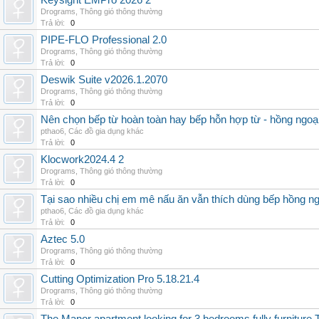
Keysight EMPro 2026 2
Drograms
,
Thông gió thông thường
Trả lời:
0
PIPE-FLO Professional 2.0
Drograms
,
Thông gió thông thường
Trả lời:
0
Deswik Suite v2026.1.2070
Drograms
,
Thông gió thông thường
Trả lời:
0
Nên chọn bếp từ hoàn toàn hay bếp hỗn hợp từ - hồng ngoại 
pthao6
,
Các đồ gia dụng khác
Trả lời:
0
Klocwork2024.4 2
Drograms
,
Thông gió thông thường
Trả lời:
0
Tại sao nhiều chị em mê nấu ăn vẫn thích dùng bếp hồng n
pthao6
,
Các đồ gia dụng khác
Trả lời:
0
Aztec 5.0
Drograms
,
Thông gió thông thường
Trả lời:
0
Cutting Optimization Pro 5.18.21.4
Drograms
,
Thông gió thông thường
Trả lời:
0