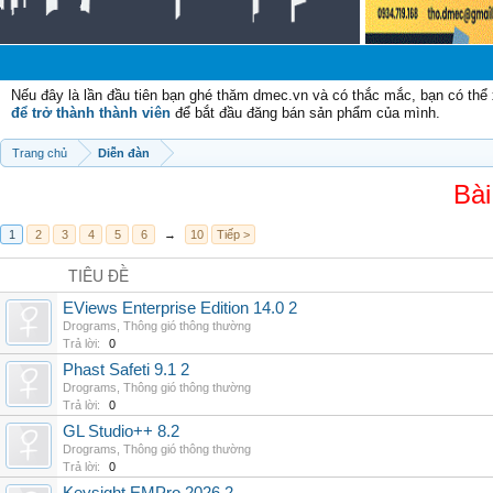
Chào 
Nếu đây là lần đầu tiên bạn ghé thăm dmec.vn và có thắc mắc, bạn có th
để trở thành thành viên
để bắt đầu đăng bán sản phẩm của mình.
Trang chủ
Diễn đàn
Bài
1
2
3
4
5
6
→
10
Tiếp >
TIÊU ĐỀ
EViews Enterprise Edition 14.0 2
Drograms
,
Thông gió thông thường
Trả lời:
0
Phast Safeti 9.1 2
Drograms
,
Thông gió thông thường
Trả lời:
0
GL Studio++ 8.2
Drograms
,
Thông gió thông thường
Trả lời:
0