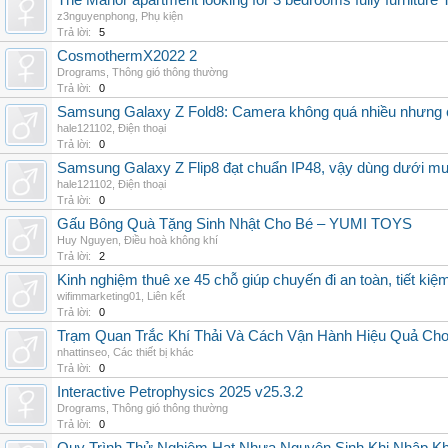
The Manor apartment looking for 3 bedrooms fully furnitur
z3nguyenphong
,
Phụ kiện
Trả lời:
5
CosmothermX2022 2
Drograms
,
Thông gió thông thường
Trả lời:
0
Samsung Galaxy Z Fold8: Camera không quá nhiều nhưng 
hale121102
,
Điện thoại
Trả lời:
0
Samsung Galaxy Z Flip8 đạt chuẩn IP48, vậy dùng dưới m
hale121102
,
Điện thoại
Trả lời:
0
Gấu Bông Quà Tặng Sinh Nhật Cho Bé – YUMI TOYS
Huy Nguyen
,
Điều hoà không khí
Trả lời:
2
Kinh nghiệm thuê xe 45 chỗ giúp chuyến đi an toàn, tiết kiệ
wifimmarketing01
,
Liên kết
Trả lời:
0
Trạm Quan Trắc Khí Thải Và Cách Vận Hành Hiệu Quả Ch
nhattinseo
,
Các thiết bị khác
Trả lời:
0
Interactive Petrophysics 2025 v25.3.2
Drograms
,
Thông gió thông thường
Trả lời:
0