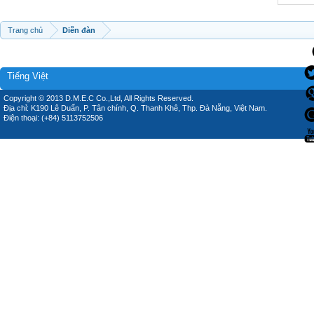
Trang chủ
Diễn đàn
Tiếng Việt
Copyright © 2013 D.M.E.C Co.,Ltd, All Rights Reserved.
Địa chỉ: K190 Lê Duẩn, P. Tân chính, Q. Thanh Khê, Thp. Đà Nẵng, Việt Nam.
Điện thoại: (+84) 5113752506