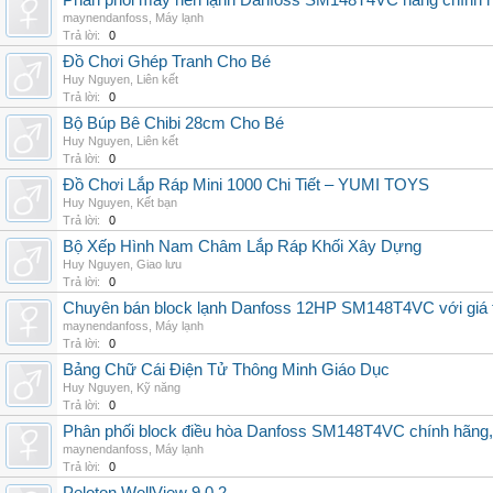
Phân phối máy nén lạnh Danfoss SM148T4VC hàng chính hã
maynendanfoss
,
Máy lạnh
Trả lời:
0
Đồ Chơi Ghép Tranh Cho Bé
Huy Nguyen
,
Liên kết
Trả lời:
0
Bộ Búp Bê Chibi 28cm Cho Bé
Huy Nguyen
,
Liên kết
Trả lời:
0
Đồ Chơi Lắp Ráp Mini 1000 Chi Tiết – YUMI TOYS
Huy Nguyen
,
Kết bạn
Trả lời:
0
Bộ Xếp Hình Nam Châm Lắp Ráp Khối Xây Dựng
Huy Nguyen
,
Giao lưu
Trả lời:
0
Chuyên bán block lạnh Danfoss 12HP SM148T4VC với giá tốt
maynendanfoss
,
Máy lạnh
Trả lời:
0
Bảng Chữ Cái Điện Tử Thông Minh Giáo Dục
Huy Nguyen
,
Kỹ năng
Trả lời:
0
Phân phối block điều hòa Danfoss SM148T4VC chính hãng, g
maynendanfoss
,
Máy lạnh
Trả lời:
0