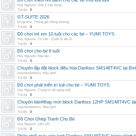
Đồ chơi thiếu nhi dành cho các bé mọi lứa tuổi
Huy Nguyen
,
Góp ý xây dựng
Trả lời:
0
GT-SUITE 2026
Drograms
,
Thông gió thông thường
Trả lời:
0
Đồ chơi trẻ em 10 tuổi cho các bé – YUMI TOYS
Huy Nguyen
,
Tư vấn - Quản lý địa ốc
Trả lời:
0
Đồ chơi cho bé 6 tuổi
Huy Nguyen
,
Đào tạo
Trả lời:
0
Chuyên lắp đặt block điều hòa Danfoss SM148T4VC tại Bình
maynendanfoss
,
Máy lạnh
Trả lời:
0
Đồ chơi phát triển trí tuệ cho bé – YUMI TOYS
Huy Nguyen
,
Trang trí nội ngoại thất
Trả lời:
0
Chuyên bán#thay mới block Danfoss 12HP SM148T4VC tận n
maynendanfoss
,
Máy lạnh
Trả lời:
0
Đồ Chơi Ghép Tranh Cho Bé
Huy Nguyen
,
Liên kết
Trả lời:
0