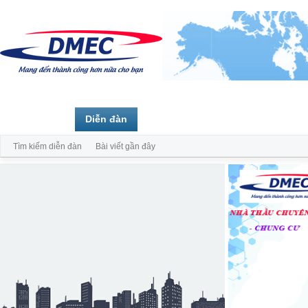
Trang chủ
Diễn đàn
Thành viên
Tìm kiếm diễn đàn
Bài viết gần đây