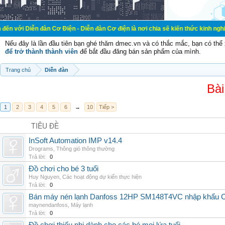
đàn Cơ Điện - Diễn đàn Cơ điện là nơi chia sẽ kiến thức kinh nghiệm trong lãn
Nếu đây là lần đầu tiên bạn ghé thăm dmec.vn và có thắc mắc, bạn có th
để trở thành thành viên
để bắt đầu đăng bán sản phẩm của mình.
Trang chủ
Diễn đàn
Bài
1
2
3
4
5
6
→
10
Tiếp >
TIÊU ĐỀ
InSoft Automation IMP v14.4
Drograms
,
Thông gió thông thường
Trả lời:
0
Đồ chơi cho bé 3 tuổi
Huy Nguyen
,
Các hoạt động dự kiến thực hiện
Trả lời:
0
Bán máy nén lạnh Danfoss 12HP SM148T4VC nhập khẩu China
maynendanfoss
,
Máy lạnh
Trả lời:
0