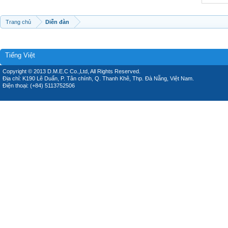
Trang chủ
Diễn đàn
Tiếng Việt
Copyright © 2013 D.M.E.C Co.,Ltd, All Rights Reserved.
Địa chỉ: K190 Lê Duẩn, P. Tân chính, Q. Thanh Khê, Thp. Đà Nẵng, Việt Nam.
Điện thoại: (+84) 5113752506