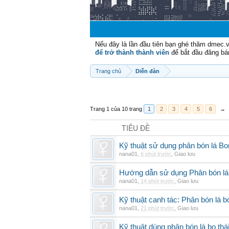
Nếu đây là lần đầu tiên bạn ghé thăm dmec.
để trở thành thành viên
để bắt đầu đăng bá
Trang chủ
Diễn đàn
Trang 1 của 10 trang
1
2
3
4
5
6
→
TIÊU ĐỀ
Kỹ thuật sử dụng phân bón lá Bo
nana01
,
6 phút trước
,
Giao lưu
Hướng dẫn sử dụng Phân bón lá 
nana01
,
14 phút trước
,
Giao lưu
Kỹ thuật canh tác: Phân bón lá
nana01
,
21 phút trước
,
Giao lưu
Kỹ thuật dùng phân bón lá bo thá