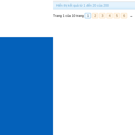
Hiển thị kết quả từ 1 đến 20 của 200
Trang 1 của 10 trang
1
2
3
4
5
6
→