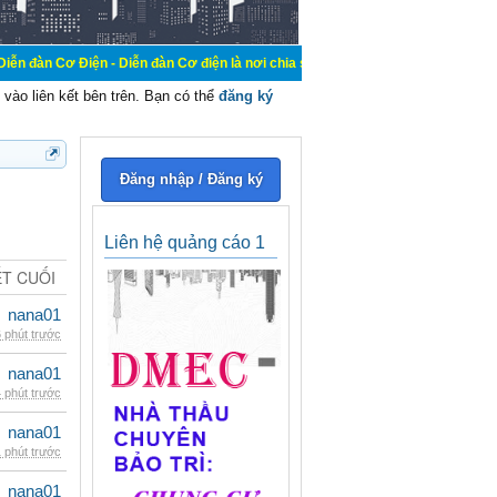
 - Diễn đàn Cơ điện là nơi chia sẽ kiến thức kinh nghiệm trong lãnh vực cơ điệ
vào liên kết bên trên. Bạn có thể
đăng ký
Đăng nhập / Đăng ký
Liên hệ quảng cáo 1
ẾT CUỐI
nana01
 phút trước
nana01
 phút trước
nana01
 phút trước
nana01