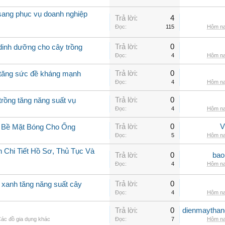
 sang phục vụ doanh nghiệp
Trả lời:
4
Đọc:
115
Hôm na
Trả lời:
0
 dinh dưỡng cho cây trồng
Đọc:
4
Hôm na
Trả lời:
0
g tăng sức đề kháng mạnh
Đọc:
4
Hôm na
Trả lời:
0
trồng tăng năng suất vụ
Đọc:
4
Hôm na
Trả lời:
0
V
g Bề Mặt Bóng Cho Ống
Đọc:
5
Hôm na
 Chi Tiết Hồ Sơ, Thủ Tục Và
Trả lời:
0
bao
Đọc:
4
Hôm na
Trả lời:
0
o xanh tăng năng suất cây
Đọc:
4
Hôm na
Trả lời:
0
dienmaythan
ác đồ gia dụng khác
Đọc:
7
Hôm na