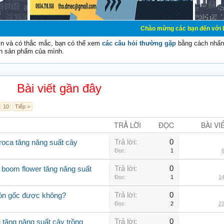
Chào mừng các bạn đến với Diễn đàn Cơ Điện
vn và có thắc mắc, bạn có thể xem
các câu hỏi thường gặp
bằng cách nhấn 
n sản phẩm của mình.
Bài viết gần đây
10
Tiếp >
TRẢ LỜI
ĐỌC
BÀI VI
Trả lời:
0
roca tăng năng suất cây
Đọc:
1
6
Trả lời:
0
boom flower tăng năng suất
Đọc:
1
14
Trả lời:
0
 bón gốc được không?
Đọc:
2
21
Trả lời:
0
i tăng năng suất cây trồng