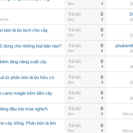
Đọc:
2
29
Trả lời:
0
D
thường
Đọc:
2
36
Trả lời:
0
n bón lá bo tech cho cây
Đọc:
3
37
Trả lời:
0
phukient
0 dùng cho những loại bàn nào?
Đọc:
5
40
Trả lời:
0
 kẽm tăng năng suất cây
Đọc:
3
44
Trả lời:
0
uả từ phân bón lá bo hữu cơ
Đọc:
3
51
Trả lời:
0
bo canxi magie kẽm bền cây
Đọc:
4
59
Trả lời:
0
tăng đậu trái mùa nghịch
Đọc:
5
Hôm na
cho cây trồng: Phân bón lá bm
Trả lời:
0
Đọc:
4
Hôm na