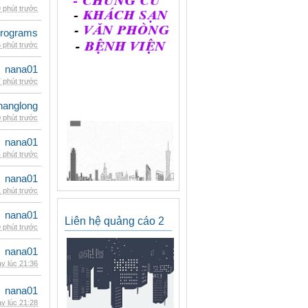
 phút trước
rograms
 phút trước
nana01
 phút trước
hanglong
 phút trước
nana01
 phút trước
nana01
 phút trước
nana01
Liên hệ quảng cáo 2
 phút trước
nana01
y lúc 21:36
nana01
y lúc 21:28