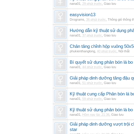
nana01
,
29 phút trước
,
Giao lưu
easyvision13
Drograms
,
36 phút trước
,
Thông gió thông 
Hướng dẫn kỹ thuật sử dụng phâ
nana01
,
37 phút trước
,
Giao lưu
Chân tăng chỉnh hộp vuông 50x5
phukienthanglong
,
40 phút trước
,
Nội thất
Bí quyết sử dụng phân bón lá bo
nana01
,
44 phút trước
,
Giao lưu
Giải pháp dinh dưỡng tăng đậu q
nana01
,
51 phút trước
,
Giao lưu
Kỹ thuật cung cấp Phân bón lá 
nana01
,
59 phút trước
,
Giao lưu
Kỹ thuật sử dụng phân bón lá bo 
nana01
,
Hôm nay lúc 21:36
,
Giao lưu
Giải pháp dinh dưỡng vượt trội 
star