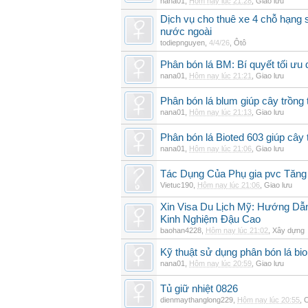
nana01
,
Hôm nay lúc 21:28
,
Giao lưu
Dịch vụ cho thuê xe 4 chỗ hạng
nước ngoài
todiepnguyen
,
4/4/26
,
Ôtô
Phân bón lá BM: Bí quyết tối ưu
nana01
,
Hôm nay lúc 21:21
,
Giao lưu
Phân bón lá blum giúp cây trồn
nana01
,
Hôm nay lúc 21:13
,
Giao lưu
Phân bón lá Bioted 603 giúp cây 
nana01
,
Hôm nay lúc 21:06
,
Giao lưu
Tác Dụng Của Phụ gia pvc Tăn
Vietuc190
,
Hôm nay lúc 21:06
,
Giao lưu
Xin Visa Du Lịch Mỹ: Hướng Dẫn
Kinh Nghiệm Đậu Cao
baohan4228
,
Hôm nay lúc 21:02
,
Xây dựng
Kỹ thuật sử dụng phân bón lá bi
nana01
,
Hôm nay lúc 20:59
,
Giao lưu
Tủ giữ nhiệt 0826
dienmaythanglong229
,
Hôm nay lúc 20:55
,
C