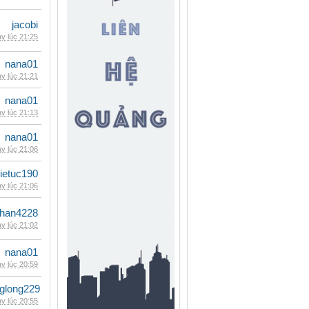
jacobi
y lúc 21:25
nana01
y lúc 21:21
nana01
y lúc 21:13
nana01
y lúc 21:06
ietuc190
y lúc 21:06
han4228
y lúc 21:02
nana01
y lúc 20:59
glong229
y lúc 20:55