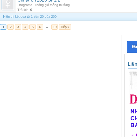
Cimatron 2026 SP2 2
Drograms
,
Thông gió thông thường
Trả lời:
0
Hiển thị kết quả từ 1 đến 20 của 200
1
2
3
4
5
6
→
10
Tiếp >
Đă
Liê