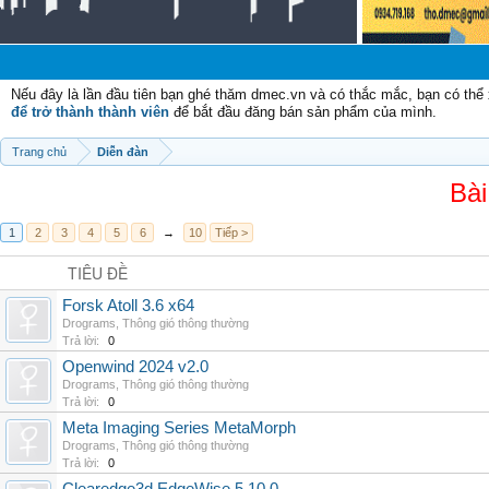
C
Nếu đây là lần đầu tiên bạn ghé thăm dmec.vn và có thắc mắc, bạn có th
để trở thành thành viên
để bắt đầu đăng bán sản phẩm của mình.
Trang chủ
Diễn đàn
Bài
1
2
3
4
5
6
→
10
Tiếp >
TIÊU ĐỀ
Forsk Atoll 3.6 x64
Drograms
,
Thông gió thông thường
Trả lời:
0
Openwind 2024 v2.0
Drograms
,
Thông gió thông thường
Trả lời:
0
Meta Imaging Series MetaMorph
Drograms
,
Thông gió thông thường
Trả lời:
0