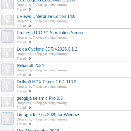
Clearedge3d EdgeWise 5.10.0
Drograms
,
Thông gió thông thường
Trả lời:
0
EViews Enterprise Edition 14.0
Drograms
,
Thông gió thông thường
Trả lời:
0
Process IT OPC Simulation Server
Drograms
,
Thông gió thông thường
Trả lời:
0
Leica Cyclone 3DR v2026.0.1 2
Drograms
,
Thông gió thông thường
Trả lời:
0
Reliasoft 2024
Drograms
,
Thông gió thông thường
Trả lời:
0
Drillsoft HDX Plus v.1.0.1.113 2
Drograms
,
Thông gió thông thường
Trả lời:
0
geogiga seismic Pro 9.3
Drograms
,
Thông gió thông thường
Trả lời:
0
Limaguide Plus 2025 for Window
Drograms
,
Thông gió thông thường
Trả lời:
0