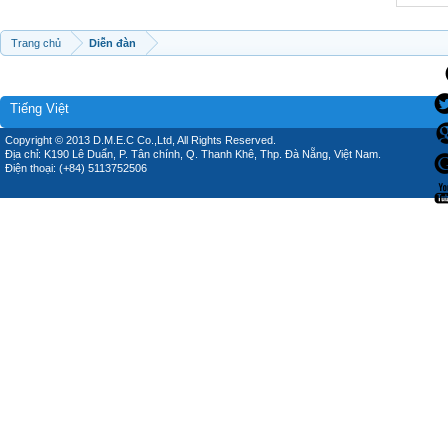
Trang chủ
Diễn đàn
Tiếng Việt
Copyright © 2013 D.M.E.C Co.,Ltd, All Rights Reserved.
Địa chỉ: K190 Lê Duẩn, P. Tân chính, Q. Thanh Khê, Thp. Đà Nẵng, Việt Nam.
Điện thoại: (+84) 5113752506