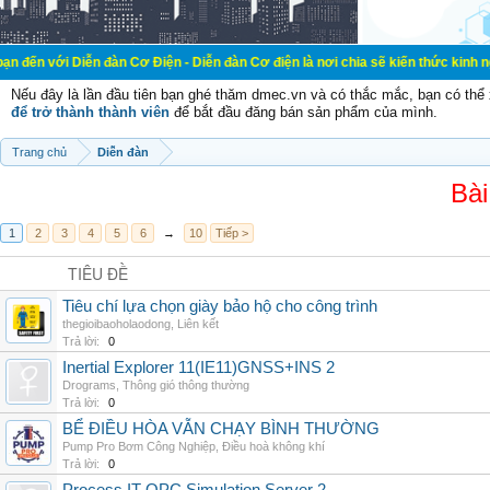
ễn đàn Cơ Điện - Diễn đàn Cơ điện là nơi chia sẽ kiến thức kinh nghiệm trong l
Nếu đây là lần đầu tiên bạn ghé thăm dmec.vn và có thắc mắc, bạn có th
để trở thành thành viên
để bắt đầu đăng bán sản phẩm của mình.
Trang chủ
Diễn đàn
Bài
1
2
3
4
5
6
→
10
Tiếp >
TIÊU ĐỀ
Tiêu chí lựa chọn giày bảo hộ cho công trình
thegioibaoholaodong
,
Liên kết
Trả lời:
0
Inertial Explorer 11(IE11)GNSS+INS 2
Drograms
,
Thông gió thông thường
Trả lời:
0
BỂ ĐIỀU HÒA VẪN CHẠY BÌNH THƯỜNG
Pump Pro Bơm Công Nghiệp
,
Điều hoà không khí
Trả lời:
0