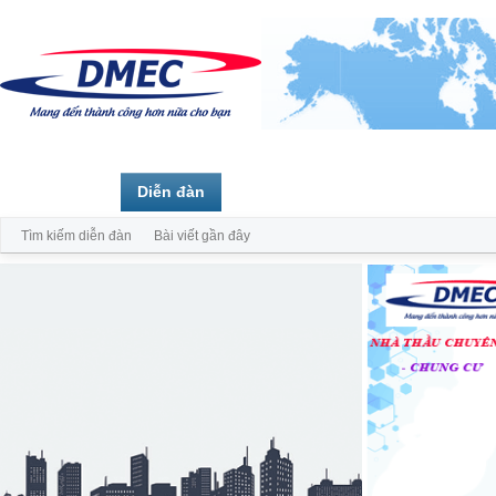
Trang chủ
Diễn đàn
Thành viên
Tìm kiếm diễn đàn
Bài viết gần đây