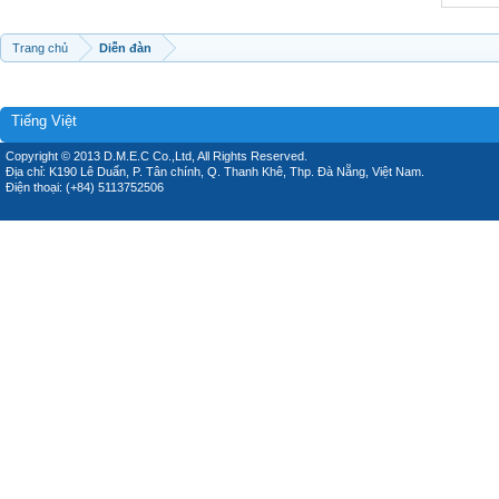
Trang chủ
Diễn đàn
Tiếng Việt
Copyright © 2013 D.M.E.C Co.,Ltd, All Rights Reserved.
Địa chỉ: K190 Lê Duẩn, P. Tân chính, Q. Thanh Khê, Thp. Đà Nẵng, Việt Nam.
Điện thoại: (+84) 5113752506