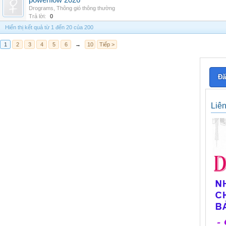
powerflow 2026
Drograms
,
Thông gió thông thường
Trả lời:
0
Hiển thị kết quả từ 1 đến 20 của 200
1
2
3
4
5
6
→
10
Tiếp >
Đă
Liê