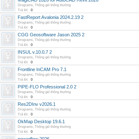
MagiCAD 2026 for AutoCAD Revit 2026
Drograms
,
Thông gió thông thường
Trả lời:
0
FastReport Avalonia 2024.2.19 2
Drograms
,
Thông gió thông thường
Trả lời:
0
CGG Geosoftware Jason 2025 2
Drograms
,
Thông gió thông thường
Trả lời:
0
INSUL v.10.0.7 2
Drograms
,
Thông gió thông thường
Trả lời:
0
Frontline InCAM Pro 7.1
Drograms
,
Thông gió thông thường
Trả lời:
0
PIPE-FLO Professional 2.0 2
Drograms
,
Thông gió thông thường
Trả lời:
0
Res2DInv v2026.1
Drograms
,
Thông gió thông thường
Trả lời:
0
OkMap Desktop 19.6.1
Drograms
,
Thông gió thông thường
Trả lời:
0