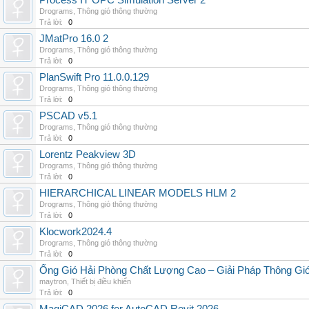
Process IT OPC Simulation Server 2
Drograms
,
Thông gió thông thường
Trả lời:
0
JMatPro 16.0 2
Drograms
,
Thông gió thông thường
Trả lời:
0
PlanSwift Pro 11.0.0.129
Drograms
,
Thông gió thông thường
Trả lời:
0
PSCAD v5.1
Drograms
,
Thông gió thông thường
Trả lời:
0
Lorentz Peakview 3D
Drograms
,
Thông gió thông thường
Trả lời:
0
HIERARCHICAL LINEAR MODELS HLM 2
Drograms
,
Thông gió thông thường
Trả lời:
0
Klocwork2024.4
Drograms
,
Thông gió thông thường
Trả lời:
0
Ống Gió Hải Phòng Chất Lượng Cao – Giải Pháp Thông Gió
maytron
,
Thiết bị điều khiển
Trả lời:
0