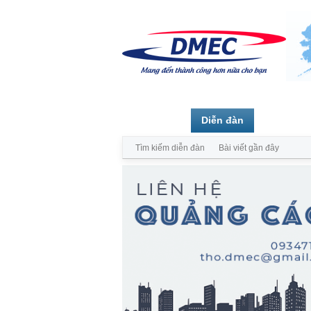
Trang chủ
Diễn đàn
Thành vi
Tìm kiếm diễn đàn
Bài viết gần đây