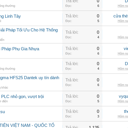
Trả lời:
0
D
hông thường
Đọc:
6
Hôm na
Trả lời:
0
cửa thé
ng Linh Tây
t
Đọc:
5
Hôm na
iải Pháp Tối Ưu Cho Hệ Thống
Trả lời:
0
Đọc:
4
Hôm na
hiển
Trả lời:
0
vi
i Pháp Phụ Gia Nhựa
Đọc:
6
Hôm na
Trả lời:
0
D
hông thường
Đọc:
4
Hôm na
sigma HFS25 Dantek uy tín dành
Trả lời:
0
Đọc:
6
Hôm na
g khác
Trả lời:
0
vyqu
PLC nhỏ gọn, vượt trội
ơ điện
Đọc:
5
Hôm na
Trả lời:
0
th
 su
Đọc:
3
Hôm na
IÊN VIỆT NAM - QUỐC TỔ
Trả lời:
1,125