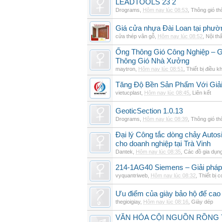
LEADTOOLS 23 2
Drograms
,
Hôm nay lúc 08:53
,
Thông gió t
Giá cửa nhựa Đài Loan tại phườ
cửa thép vân gỗ
,
Hôm nay lúc 08:52
,
Nội thấ
Ống Thông Gió Công Nghiệp – G
Thông Gió Nhà Xưởng
maytron
,
Hôm nay lúc 08:51
,
Thiết bị điều k
Tăng Độ Bền Sản Phẩm Với Giả
vietucplast
,
Hôm nay lúc 08:45
,
Liên kết
GeoticSection 1.0.13
Drograms
,
Hôm nay lúc 08:39
,
Thông gió t
Đại lý Công tắc dòng chảy Auto
cho doanh nghiệp tại Trà Vinh
Dantek
,
Hôm nay lúc 08:35
,
Các đồ gia dụn
214-1AG40 Siemens – Giải pháp 
vyquantriweb
,
Hôm nay lúc 08:32
,
Thiết bị c
Ưu điểm của giày bảo hộ đế cao
thegioigiay
,
Hôm nay lúc 08:16
,
Giày dép
VĂN HÓA CỘI NGUỒN RỒNG T