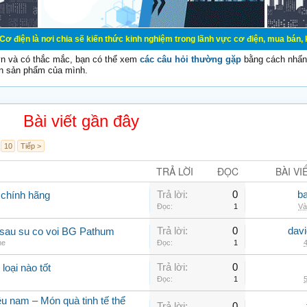
 chia sẽ kiến thức kinh nghiệm trong lãnh vực cơ điện, mua bán, ký gửi, cho th
vn và có thắc mắc, bạn có thể xem
các câu hỏi thường gặp
bằng cách nhấn 
n sản phẩm của mình.
Bài viết gần đây
10
Tiếp >
TRẢ LỜI
ĐỌC
BÀI VI
Trả lời:
0
b
chính hãng
Đọc:
1
Và
Trả lời:
0
dav
c sau su co voi BG Pathum
me
Đọc:
1
4
Trả lời:
0
 loại nào tốt
Đọc:
1
5
u nam – Món quà tinh tế thể
Trả lời:
0