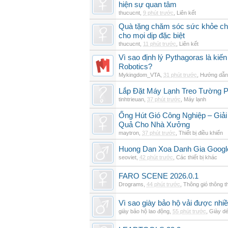
hiện sự quan tâm
thucucnt
,
9 phút trước
,
Liên kết
Quà tặng chăm sóc sức khỏe cho
cho mọi dịp đặc biệt
thucucnt
,
11 phút trước
,
Liên kết
Vì sao định lý Pythagoras là kiến
Robotics?
Mykingdom_VTA
,
31 phút trước
,
Hướng dẫn 
Lắp Đặt Máy Lạnh Treo Tường 
tinhtrieuan
,
37 phút trước
,
Máy lạnh
Ống Hút Gió Công Nghiệp – Giải
Quả Cho Nhà Xưởng
maytron
,
37 phút trước
,
Thiết bị điều khiển
Huong Dan Xoa Danh Gia Googl
seoviet
,
42 phút trước
,
Các thiết bị khác
FARO SCENE 2026.0.1
Drograms
,
44 phút trước
,
Thông gió thông 
Vì sao giày bảo hộ vải được nhi
giày bảo hộ lao động
,
55 phút trước
,
Giày d