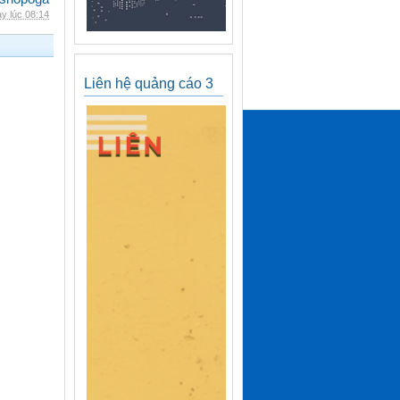
y lúc 08:14
Liên hệ quảng cáo 3