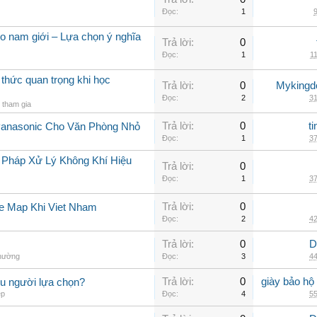
Đọc:
1
9
 nam giới – Lựa chọn ý nghĩa
Trả lời:
0
Đọc:
1
11
 thức quan trọng khi học
Trả lời:
0
Myking
Đọc:
2
31
tham gia
Trả lời:
0
t
Panasonic Cho Văn Phòng Nhỏ
Đọc:
1
37
 Pháp Xử Lý Không Khí Hiệu
Trả lời:
0
Đọc:
1
37
Trả lời:
0
e Map Khi Viet Nham
Đọc:
2
42
Trả lời:
0
D
thường
Đọc:
3
44
Trả lời:
0
giày bảo hộ
ều người lựa chọn?
ép
Đọc:
4
55