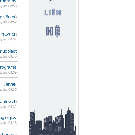
rograms
y lúc 08:53
p vân gỗ
y lúc 08:52
maytron
y lúc 08:51
etucplast
y lúc 08:45
rograms
y lúc 08:39
Dantek
y lúc 08:35
antriweb
y lúc 08:32
egioigiay
y lúc 08:16
shopoga