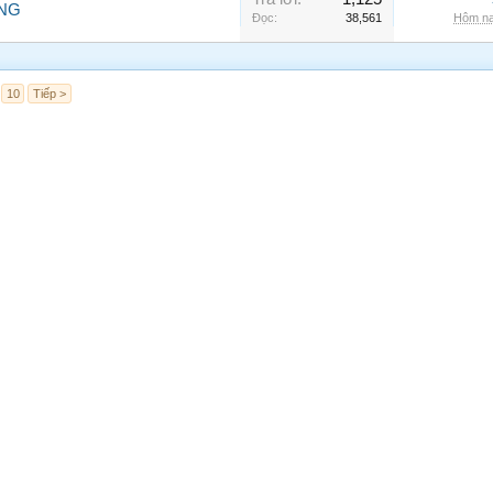
NG
Đọc:
38,561
Hôm na
10
Tiếp >