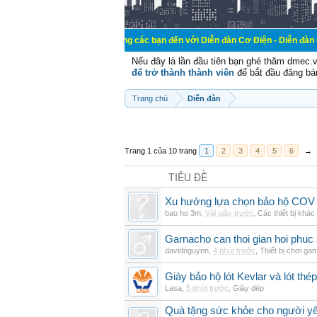
Chào mừng các bạn đến với Diễn đàn Cơ Điện - Diễn đàn Cơ điện là nơi
Nếu đây là lần đầu tiên bạn ghé thăm dmec.
để trở thành thành viên
để bắt đầu đăng bá
Trang chủ
Diễn đàn
Trang 1 của 10 trang
1
2
3
4
5
6
→
TIÊU ĐỀ
Xu hướng lựa chọn bảo hộ COV 
bao ho 3m
,
Vài giây trước
,
Các thiết bị khác
Garnacho can thoi gian hoi phu
davidnguyen
,
4 phút trước
,
Thiết bị chơi ga
Giày bảo hộ lót Kevlar và lót thép
Lasa
,
5 phút trước
,
Giày dép
Quà tặng sức khỏe cho người yê