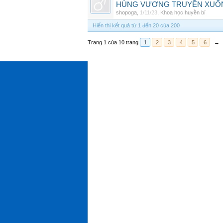
HÙNG VƯƠNG TRUYỀN XUỐ
shopoga
,
1/11/23
,
Khoa học huyền bí
Hiển thị kết quả từ 1 đến 20 của 200
Trang 1 của 10 trang
1
2
3
4
5
6
→