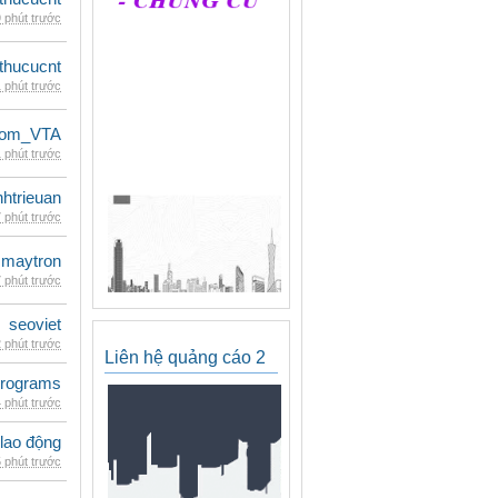
 phút trước
thucucnt
 phút trước
dom_VTA
 phút trước
inhtrieuan
 phút trước
maytron
 phút trước
seoviet
 phút trước
Liên hệ quảng cáo 2
rograms
 phút trước
 lao động
 phút trước