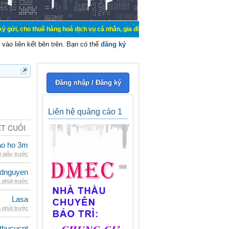
uê hàng hoá dịch vụ cá nhân, gia đình. Mua bán, ký gửi, cho thuê thiết bị hệ 
vào liên kết bên trên. Bạn có thể
đăng ký
Đăng nhập / Đăng ký
Liên hệ quảng cáo 1
ẾT CUỐI
ao ho 3m
i giây trước
idnguyen
 phút trước
Lasa
 phút trước
thucucnt